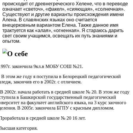
происходит от древнегреческого Хелене, что в переводе
означает «светоч», «факел», «сияющая», «солнечная».
Существуют и другие варианты происхождения имени
Алена. В славянских языках оно считается
внецерковным вариантом Елена. Также данное имя
трактуется как «алая», «огненная». Я стараюсь дарить
свет своим учащимся, освещать их путь знаниями и
опытом.
О себе
1997г. закончила 9кл.в МОБУ СОШ №21.
этом же году я поступила в Белорецкий педагогический
лледж, закончив его в 2002г. с отличием.
2002г. начала работать в средней школе № 20. В этом же году
ступила в Башкирский государственный педагогический
иверситет на факультет английского языка, на 3 курс заочного
деления. В 2005г. закончила БГПУ с красным дипломом.
оработала в средней школе № 20 16 лет.
сшая категория.