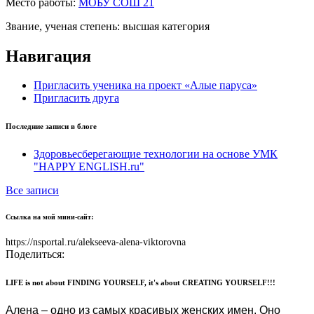
Место работы:
МОБУ СОШ 21
Звание, ученая степень:
высшая категория
Навигация
Пригласить ученика на проект «Алые паруса»
Пригласить друга
Последние записи в блоге
Здоровьесберегающие технологии на основе УМК
"HAPPY ENGLISH.ru"
Все записи
Ссылка на мой мини-сайт:
https://nsportal.ru/alekseeva-alena-viktorovna
Поделиться:
LIFE is not about FINDING YOURSELF, it's about CREATING YOURSELF!!!
Алена – одно из самых красивых женских имен. Оно