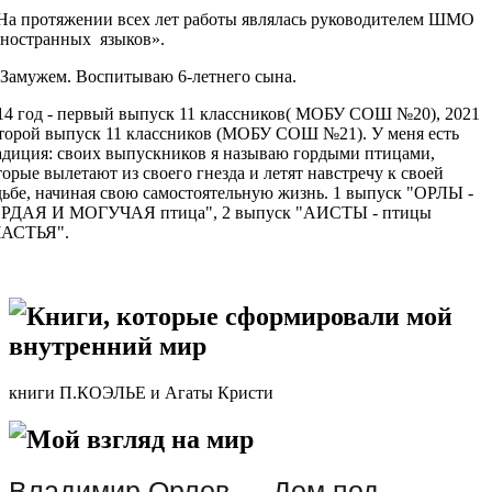
 протяжении всех лет работы являлась руководителем ШМО
ностранных языков».
мужем. Воспитываю 6-летнего сына.
14 год - первый выпуск 11 классников( МОБУ СОШ №20), 2021
второй выпуск 11 классников (МОБУ СОШ №21). У меня есть
адиция: своих выпускников я называю гордыми птицами,
торые вылетают из своего гнезда и летят навстречу к своей
дьбе, начиная свою самостоятельную жизнь. 1 выпуск "ОРЛЫ -
РДАЯ И МОГУЧАЯ птица", 2 выпуск "АИСТЫ - птицы
АСТЬЯ".
Книги, которые сформировали мой
внутренний мир
книги П.КОЭЛЬЕ и Агаты Кристи
Мой взгляд на мир
Владимир Орлов — Дом под