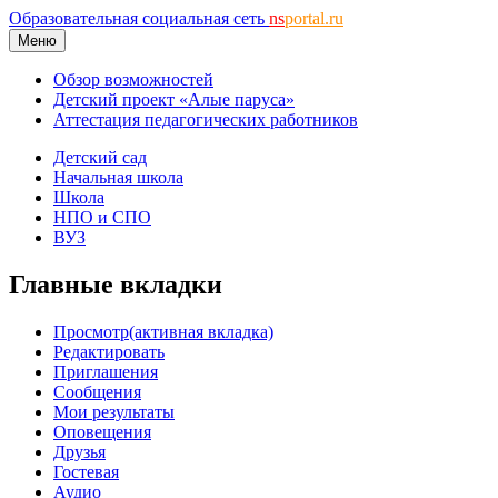
Образовательная социальная сеть
ns
portal.ru
Меню
Обзор возможностей
Детский проект «Алые паруса»
Аттестация педагогических работников
Детский сад
Начальная школа
Школа
НПО и СПО
ВУЗ
Главные вкладки
Просмотр
(активная вкладка)
Редактировать
Приглашения
Сообщения
Мои результаты
Оповещения
Друзья
Гостевая
Аудио