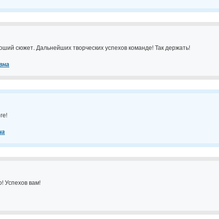
1
оший сюжет. Дальнейших творческих успехов команде! Так держать!
вна
ге!
на
! Успехов вам!