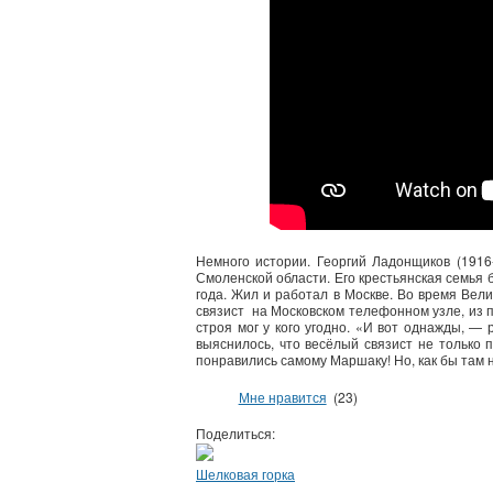
Немного истории. Георгий Ладонщиков (1916
Смоленской области. Его крестьянская семья 
года. Жил и работал в Москве. Во время Ве
связист на Московском телефонном узле, из п
строя мог у кого угодно. «И вот однажды, —
выяснилось, что весёлый связист не только 
понравились самому Маршаку! Но, как бы там 
Мне нравится
(23)
Поделиться:
Шелковая горка