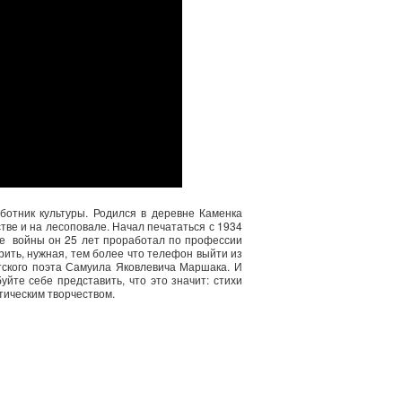
ботник культуры. Родился в деревне Каменка
тве и на лесоповале. Начал печататься с 1934
ле войны он 25 лет проработал по профессии
рить, нужная, тем более что телефон выйти из
етского поэта Самуила Яковлевича Маршака. И
йте себе представить, что это значит: стихи
тическим творчеством.