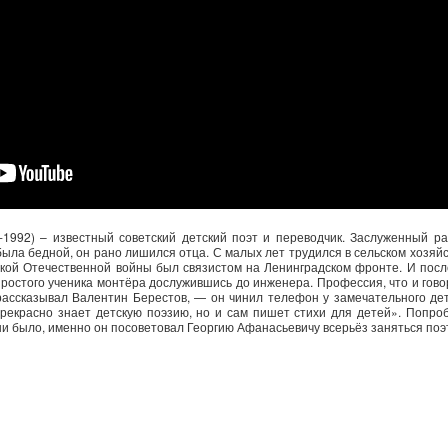
-1992) – известный советский детский поэт и переводчик. Заслуженный ра
была бедной, он рано лишился отца. С малых лет трудился в сельском хозяйс
ликой Отечественной войны был связистом на Ленинградском фронте. И пос
ростого ученика монтёра дослужившись до инженера. Профессия, что и гово
 рассказывал Валентин Берестов, — он чинил телефон у замечательного д
прекрасно знает детскую поэзию, но и сам пишет стихи для детей». Попробу
ни было, именно он посоветовал Георгию Афанасьевичу всерьёз заняться поэ