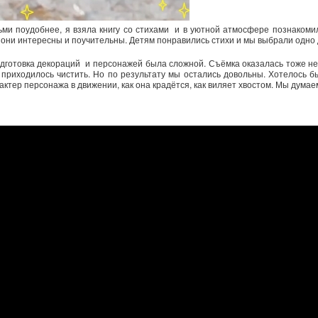
тьми поудобнее, я взяла книгу со стихами и в уютной атмосфере познаком
, они интересны и поучительны. Детям понравились стихи и мы выбрали одно
дготовка декораций и персонажей была сложной. Съёмка оказалась тоже нелё
 приходилось чистить. Но по результату мы остались довольны. Хотелось бы
рактер персонажа в движении, как она крадётся, как виляет хвостом. Мы дума