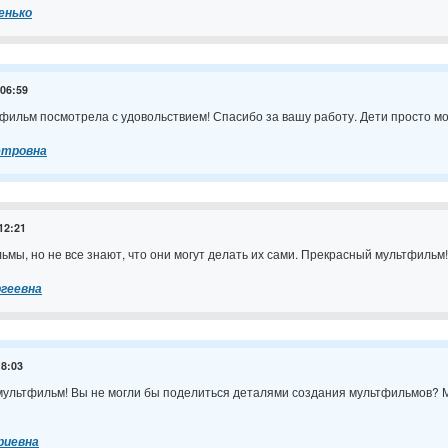
енько
 06:59
фильм посмотрела с удовольствием! Спасибо за вашу работу. Дети просто м
етровна
 12:21
ьмы, но не все знают, что они могут делать их сами. Прекрасный мультфильм
геевна
18:03
ультфильм! Вы не могли бы поделиться деталями создания мультфильмов? М
риевна