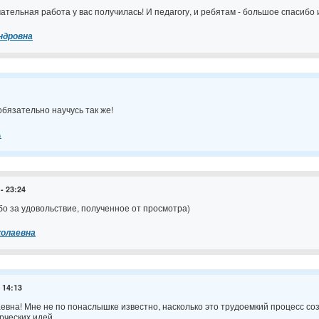
тельная работа у вас получилась! И педагогу, и ребятам - большое спасибо и
ндровна
бязательно научусь так же!
А
 - 23:24
о за удовольствие, полученное от просмотра)
колаевна
- 14:13
вна! Мне не по понаслышке известно, насколько это трудоемкий процесс с
рческих идей.