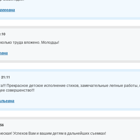
ргеевна
0:10
колько труда вложено. Молодцы!
евна
- 21:11
а!!! Прекрасное детское исполнение стихов, замечательные лепные работы, 
ее совершенство!!!
ильевна
:56
ческая! Успехов Вам и вашим детям в дальнейших съемках!