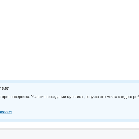
 15:57
торге наверняка. Участие в создании мультика , озвучка это мечта каждого ре
исовна