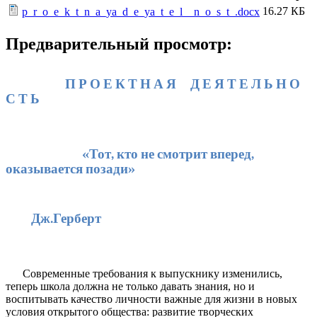
16.27 КБ
p_r_o_e_k_t_n_a_ya_d_e_ya_t_e_l__n_o_s_t_.docx
Предварительный просмотр:
П Р О Е К Т Н А Я Д Е Я Т Е Л Ь Н О
С Т Ь
«Тот, кто не смотрит вперед,
оказывается позади»
Дж.Герберт
Современные требования к выпускнику изменились,
теперь школа должна не только давать знания, но и
воспитывать качество личности важные для жизни в новых
условия открытого общества: развитие творческих