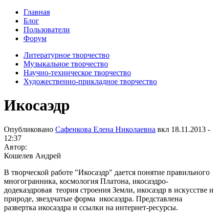
Главная
Блог
Пользователи
Форум
Литературное творчество
Музыкальное творчество
Научно-техническое творчество
Художественно-прикладное творчество
Икосаэдр
Опубликовано
Сафенкова Елена Николаевна
вкл
18.11.2013 -
12:37
Автор:
Кошелев Андрей
В творческой работе "Икосаэдр" дается понятие правильного
многогранника, космология Платона, икосаэдро-
додекаэдровая теория строения Земли, икосаэдр в искусстве и
природе, звездчатые форма икосаэдра. Представлена
развертка икосаэдра и ссылки на интернет-ресурсы.