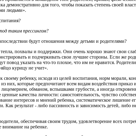
ка демонстративно для того, чтобы показать степень своей власт
ими людьми».
спитания?
 под таким прессингом?
 впоследствии будут отношения между детьми и родителями?
тепла, похвалы и поддержки. Они очень хорошо знают свои слаб
онстрировать и подчеркивать свои лучшие стороны. Если же ро
йдут повод указать на что-то плохое, что им не нравится. Родит
«яйцо курицу не учит».
 к своему ребенку, исходя из целей воспитания, норм морали, к
из них, которые предпочитают всем видам воздействия приказ и
 лицемерием, обманом, вспышками грубости, а иногда откровен
енные качества личности: самостоятельность, чувство собственн
вание интересов и мнений ребенка, систематическое лишение ег
и. Как результат - либо пассивность и зависимость детей, либо 
одители, обеспечивая своим трудом, удовлетворение всех потреб
е внимание на ребенке.