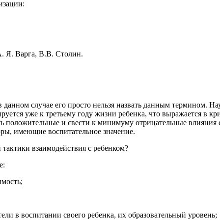
изации:
 Я. Варга, В.В. Столин.
 данном случае его просто нельзя назвать данным термином. Нау
руется уже к третьему году жизни ребенка, что выражается в кри
ать положительные и свести к минимуму отрицательные влияния 
ры, имеющие воспитательное значение.
й тактики взаимодействия с ребенком?
е:
имость;
ели в воспитании своего ребенка, их образовательный уровень;