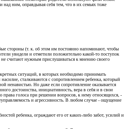
и над ним, оправдывая себя тем, что в их семьях тоже
ые стороны (т. к. об этом им постоянно напоминают, чтобы
дители увидели и отметили положительно какой-то поступок
ели не считают нужным прислушиваться к мнению своего
онкретных ситуаций, в которых необходимо принимать
 насилие, сталкиваются с сопротивлением ребенка, который
ной ненавистью. Но даже если сопротивление оказывается
ого достоинства, инициативность, вера в себя и в свои
о права голоса при решении вопросов, к нему относящихся, -
неуправляемость и агрессивность. В любом случае - ощущение
ностей ребенка, ограждают его от каких-либо забот, усилий и