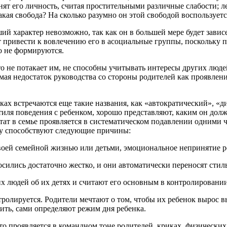
нят его личность, считая простительными различные слабости; ле
акая свобода? На сколько разумно он этой свободой воспользуетс
й характер невозможно, так как он в большей мере будет зависет
 привести к вовлечению его в асоциальные группы, поскольку 
го не формируются.
то не потакает им, не способны учитывать интересы других люде
мая недостаток руководства со стороны родителей как проявлен
ках встречаются еще такие названия, как «автократический», «
ля поведения с ребенком, хорошо представляют, каким он долж
ктат в семье проявляется в систематическом подавлении одним
ому способствуют следующие причины:
воей семейной жизнью или детьми, эмоциональное непринятие р
осились достаточно жестко, и они автоматически переносят сти
их людей об их детях и считают его основным в контролировани
нтролируется. Родители мечтают о том, чтобы их ребенок вырос
жить, сами определяют режим дня ребенка.
то проявляется в командном тоне родителей, криках, физически