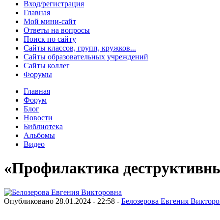
Вход/регистрация
Главная
Мой мини-сайт
Ответы на вопросы
Поиск по сайту
Сайты классов, групп, кружков...
Сайты образовательных учреждений
Сайты коллег
Форумы
Главная
Форум
Блог
Новости
Библиотека
Альбомы
Видео
«Профилактика деструктивны
Опубликовано 28.01.2024 - 22:58 -
Белозерова Евгения Викторо