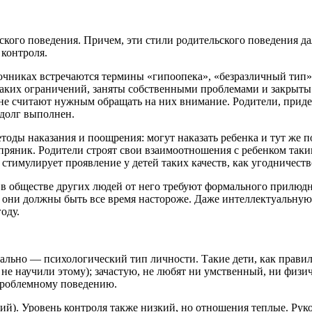
кого поведения. Причем, эти стили родительского поведения да
 контроля.
чниках встречаются термины «гипоопека», «безразличный тип»)
аких ограничений, заняты собственными проблемами и закрыты 
м, не считают нужным обращать на них внимание. Родители, при
 долг выполнен.
тоды наказания и поощрения: могут наказать ребенка и тут же п
пряник. Родители строят свои взаимоотношения с ребенком таки
имулирует проявление у детей таких качеств, как угодничество
о в обществе других людей от него требуют формального прилюдн
то они должны быть все время настороже. Даже интеллектуальную 
оду.
льно — психологический тип личности. Такие дети, как правило
 не научили этому); зачастую, не любят ни умственный, ни физич
 проблемному поведению.
й). Уровень контроля также низкий, но отношения теплые. Руко