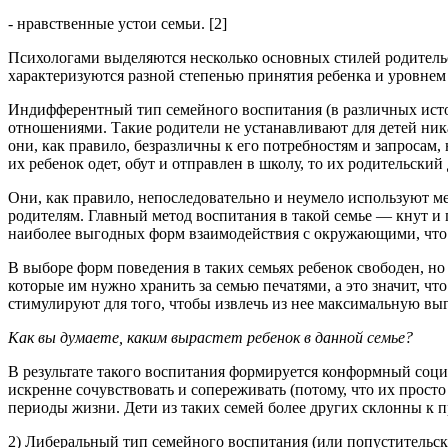
- нравственные устои семьи. [2]
Психологами выделяются несколько основных стилей родительс
характеризуются разной степенью принятия ребенка и уровнем
Индифферентный тип семейного воспитания (в различных исто
отношениями. Такие родители не устанавливают для детей ник
они, как правило, безразличны к его потребностям и запроса
их ребенок одет, обут и отправлен в школу, то их родительский
Они, как правило, непоследовательно и неумело используют ме
родителям. Главный метод воспитания в такой семье — кнут и 
наиболее выгодных форм взаимодействия с окружающими, что ст
В выборе форм поведения в таких семьях ребенок свободен, н
которые им нужно хранить за семью печатями, а это значит, ч
стимулируют для того, чтобы извлечь из нее максимальную выг
Как вы думаете, каким вырастет ребенок в данной семье?
В результате такого воспитания формируется конформный социа
искренне сочувствовать и сопереживать (потому, что их просто
периоды жизни. Дети из таких семей более других склонны к
2) Либеральный тип семейного воспитания (или попустительски