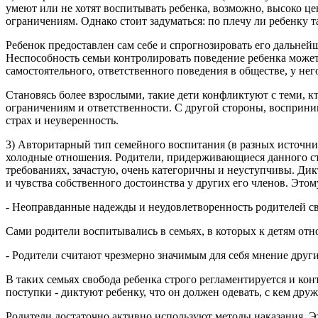
умеют или не хотят воспитывать ребенка, возможно, высоко це
ограничениям. Однако стоит задуматься: по плечу ли ребенку т
Ребенок предоставлен сам себе и спрогнозировать его дальнейши
Неспособность семьи контролировать поведение ребенка может
самостоятельного, ответственного поведения в обществе, у не
Становясь более взрослыми, такие дети конфликтуют с теми, к
ограничениям и ответственности. С другой стороны, восприни
страх и неуверенность.
3) Авторитарный тип семейного воспитания (в разных источни
холодные отношения. Родители, придерживающиеся данного сти
требованиях, зачастую, очень категоричны и неуступчивы. Ди
и чувства собственного достоинства у других его членов. Эт
- Неоправданные надежды и неудовлетворенность родителей с
Сами родители воспитывались в семьях, в которых к детям отн
- Родители считают чрезмерно значимым для себя мнение друг
В таких семьях свобода ребенка строго регламентируется и ко
поступки - диктуют ребенку, что он должен одевать, с кем дру
Родители достаточно активно используют методы наказания. Э