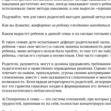
наказания достаточно жестоко, иногда наказывают своего ребен
использовали такие методы наказания, и они выросли «хорош
Подумайте, чем для таких родителей выгоден данный метод во
Как вы думаете, комфортно ли ребенку ежедневно находиться
Каким вырастет ребенок в данной семье и на сколько теплыми
В таких семьях дети испытывают дефицит родительской ласки, 
ребенок «знал свое место») и совсем лишены возможности дем
ребенка, мимо которого нельзя было пройти, то они тут же на
ребенка, считая его глупым и неуместным. Они часто говорят: 
Родители, разумеется, могут и должны предъявлять требования
педагогически и нравственно оправданные решения. Однако те 
отвечает на нажим, принуждение, угрозы своими контрмерами:
сломленным, вместе с ним оказываются сломленными и многие ц
возможности. Безоглядная авторитарность родителей, игнориро
все это гарантия серьезных неудач в формировании его личност
психологического неблагополучия.
4) Гиперопека в семье — это система отношений, при которых р
трудностей, принимая их на себя; полностью концентрируя сво