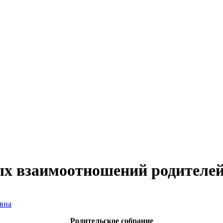
х взаимоотношений родителей
вна
Родительское собрание