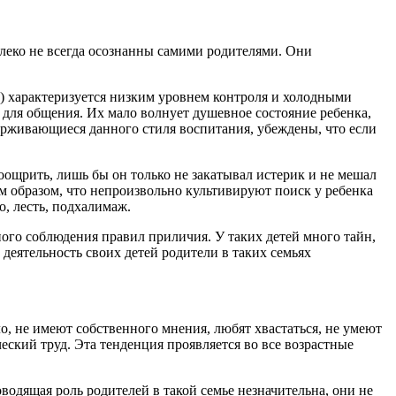
леко не всегда осознанны самими родителями. Они
 характеризуется низким уровнем контроля и холодными
для общения. Их мало волнует душевное состояние ребенка,
держивающиеся данного стиля воспитания, убеждены, что если
оощрить, лишь бы он только не закатывал истерик и не мешал
м образом, что непроизвольно культивируют поиск у ребенка
, лесть, подхалимаж.
ого соблюдения правил приличия. У таких детей много тайн,
деятельность своих детей родители в таких семьях
, не имеют собственного мнения, любят хвастаться, не умеют
еский труд. Эта тенденция проявляется во все возрастные
водящая роль родителей в такой семье незначительна, они не