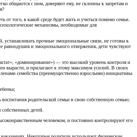
гко общаются с ним, доверяют ему, не склонны к запретам и
я?
ь от того, в какой среде будет жить и учиться помимо семьи.
психологические механизмы, необходимые для
й, устанавливать прочные эмоциональные связи, не готовы к
ие равнодушия и эмоционального отвержения, дети чувствуют
диктат», «доминирование») — это высокий уровень контроля и
ен вырасти, и прилагают к этому максимум усилий. В своих
и членами семейства (преимущественно взрослыми) инициативы
ебенка;
ль воспитания родительской семьи в свою собственную семью;
и собственных детей.
 высоконравственным человеком, и постоянно контролируют его
х наказаниях. Некоторые родители используют физические