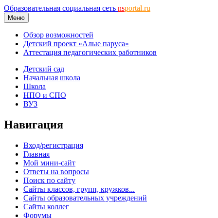
Образовательная социальная сеть
ns
portal.ru
Меню
Обзор возможностей
Детский проект «Алые паруса»
Аттестация педагогических работников
Детский сад
Начальная школа
Школа
НПО и СПО
ВУЗ
Навигация
Вход/регистрация
Главная
Мой мини-сайт
Ответы на вопросы
Поиск по сайту
Сайты классов, групп, кружков...
Сайты образовательных учреждений
Сайты коллег
Форумы