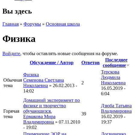
Вы здесь
Главная
»
Форумы
»
Основная школа
Физика
Войдите
, чтобы оставлять новые сообщения на форуме.
Последнее
Обсуждение / Автор
Ответов
сообщение
Терскова
Физика
Людмила
Обычная
Семенова Светлана
2
Николаевна
тема
Николаевна
» 26.02.2013 -
16.05.2019 -
14:02
6:04
Домашний эксперимент по
физике и творчество
Дзюба Татьяна
Горячая
обучающизся.
Владимировна
39
тема
Ермакова Мира
16.02.2019 -
Владимировна
» 07.11.2010
19:37
- 19:02
Применение ЭОР на
Логвиненко