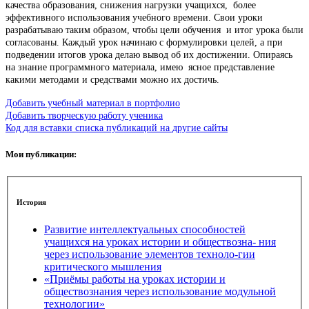
качества образования, снижения нагрузки учащихся, более
эффективного использования учебного времени. Свои уроки
разрабатываю таким образом, чтобы цели обучения и итог урока были
согласованы. Каждый урок начинаю с формулировки целей, а при
подведении итогов урока делаю вывод об их достижении. Опираясь
на знание программного материала, имею ясное представление
какими методами и средствами можно их достичь.
Добавить учебный материал в портфолио
Добавить творческую работу ученика
Код для вставки списка публикаций на другие сайты
Мои публикации:
История
Развитие интеллектуальных способностей
учащихся на уроках истории и обществозна- ния
через использование элементов техноло-гии
критического мышления
«Приёмы работы на уроках истории и
обществознания через использование модульной
технологии»