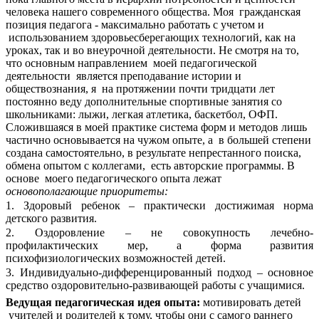
человека нашего современного общества. Моя гражданская
позиция педагога - максимально работать с учетом и
использованием здоровьесберегающих технологий, как на
уроках, так и во внеурочной деятельности. Не смотря на то,
что основным направлением моей педагогической
деятельности является преподавание истории и
обществознания, я на протяжении почти тридцати лет
постоянно веду дополнительные спортивные занятия со
школьниками: лыжи, легкая атлетика, баскетбол, ОФП.
Сложившаяся в моей практике система форм и методов лишь
частично основывается на чужом опыте, а в большей степени
создана самостоятельно, в результате непрестанного поиска,
обмена опытом с коллегами, есть авторские программы. В
основе моего педагогического опыта лежат
основополагающие приоритеты:
1. Здоровый ребенок – практически достижимая норма
детского развития.
2. Оздоровление – не совокупность лечебно-
профилактических мер, а форма развития
психофизиологических возможностей детей.
3. Индивидуально-дифференцированный подход – основное
средство оздоровительно-развивающей работы с учащимися.
Ведущая педагогическая идея опыта:
мотивировать детей
учителей и родителей к тому, чтобы они с самого раннего