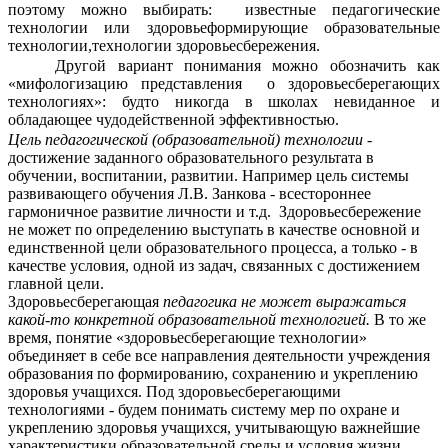
поэтому можно выбирать: известные педагогические
технологии или здоровьеформирующие образовательные
технологии,технологии здоровьесбережения.
Другой вариант понимания можно обозначить как
«мифологизацию представления о здоровьесберегающих
технологиях»: будто никогда в школах невиданное и
обладающее чудодейственной эффективностью.
Цель педагогической (образовательной) технологии
-
достижение заданного образовательного результата в
обучении, воспитании, развитии. Например цель системы
развивающего обучения Л.В. Занкова - всестороннее
гармоничное развитие личности и т.д. Здоровьесбережение
не может по определению выступать в качестве основной и
единственной цели образовательного процесса, а только - в
качестве условия, одной из задач, связанных с достижением
главной цели.
Здоровьесберегающая
педагогика не может выражаться
какой-то конкретной образовательной технологией.
В то же
время, понятие «здоровьесберегающие технологии»
объединяет в себе все направления деятельности учреждения
образования по формированию, сохранению и укреплению
здоровья учащихся. Под здоровьесберегающими
технологиями - будем понимать систему мер по охране и
укреплению здоровья учащихся, учитывающую важнейшие
характеристики образовательной среды и условия жизни