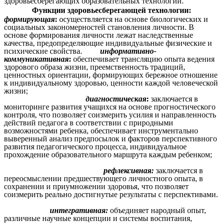
здоровьесберегающих образовательных технологий.
Функции здоровьесберегающей технологии:
формирующая
:
осуществляется на основе биологических и
социальных закономерностей становления личности. В
основе формирования личности лежат наследственные
качества, предопределяющие индивидуальные физические и
психические свойства.
информативно-
коммуникативная
:
обеспечивает трансляцию опыта ведения
здорового образа жизни, преемственность традиций,
ценностных ориентации, формирующих бережное отношение
к индивидуальному здоровью, ценности каждой человеческой
жизни;
диагностическая
:
заключается в
мониторинге развития учащихся на основе прогностического
контроля, что позволяет соизмерить усилия и направленность
действий педагога в соответствии с природными
возможностями ребенка, обеспечивает инструментально
выверенный анализ предпосылок и факторов перспективного
развития педагогического процесса, индивидуальное
прохождение образовательного маршрута каждым ребенком;
рефлексивная:
заключается в
переосмыслении предшествующего личностного опыта, в
сохранении и приумножении здоровья, что позволяет
соизмерить реально достигнутые результаты с перспективами.
интегративная:
объединяет народный опыт,
различные научные концепции и системы воспитания,