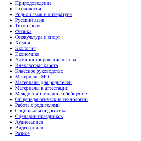
Природоведение
Психология
Родной язык и литература
Русский язык
Технология
Физика
Физкультура и спорт
Химия
Экология
Экономика
Администрирование школы
Внеклассная работа
Классное руководство
Материалы МО
Материалы для родителей
Материалы к аттестации
Междисциплинарное обобщение
Общепедагогические технологии
Работа с родителями
Социальная педагогика
Сценарии праздников
Аудиозаписи
Видеозаписи
Разное