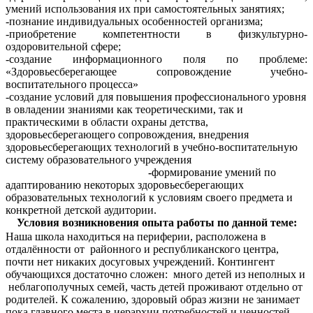
умений использования их при самостоятельных занятиях;
-познание индивидуальных особенностей организма;
-приобретение компетентности в физкультурно-
оздоровительной сфере;
-создание информационного поля по проблеме:
«Здоровьесберегающее сопровождение учебно-
воспитательного процесса»
-создание условий для повышения профессионального уровня
в овладении знаниями как теоретическими, так и
практическими в области охраны детства,
здоровьесберегающего сопровождения, внедрения
здоровьесберегающих технологий в учебно-воспитательную
систему образовательного учреждения
-
формирование умений по
адаптированию некоторых здоровьесберегающих
образовательных технологий к условиям своего предмета и
конкретной детской аудитории.
Условия возникновения опыта работы по данной теме:
Наша школа находиться на периферии, расположена в
отдалённости от районного и республиканского центра,
почти нет никаких досуговых учреждений. Контингент
обучающихся достаточно сложен: много детей из неполных и
неблагополучных семей, часть детей проживают отдельно от
родителей. К сожалению, здоровый образ жизни не занимает
пока главного места в иерархии потребностей и ценностей