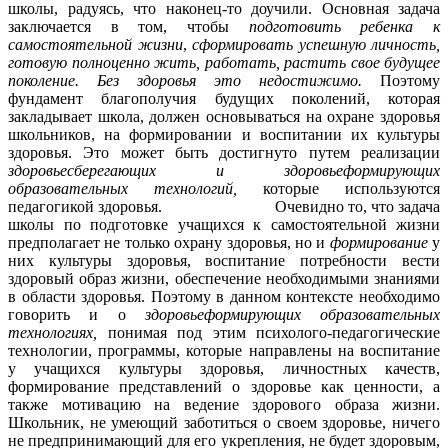
школы, радуясь, что наконец-то доучили. Основная задача
заключается в том, чтобы
подготовить ребенка к
самостоятельной жизни
,
сформировать успешную личность,
готовую полноценно жить, работать, растить свое будущее
поколение. Без здоровья это недостижимо.
Поэтому
фундамент благополучия будущих поколений, которая
закладывает школа, должен основываться на охране здоровья
школьников, на формировании и воспитании их культуры
здоровья. Это может быть достигнуто путем реализации
здоровьесберегающих и здоровьеформирующих
образовательных технологий,
которые используются
педагогикой здоровья. Очевидно то, что задача
школы по подготовке учащихся к самостоятельной жизни
предполагает не только охрану здоровья, но и
формирование
у
них культуры здоровья, воспитание потребности вести
здоровый образ жизни, обеспечение необходимыми знаниями
в области здоровья. Поэтому в данном контексте необходимо
говорить и о
здоровьеформирующих образовательных
технологиях,
понимая под этим психолого-педагогические
технологии, программы, которые направлены на воспитание
у учащихся культуры здоровья, личностных качеств,
формирование представлений о здоровье как ценности, а
также мотивацию на ведение здорового образа жизни.
Школьник, не умеющий заботиться о своем здоровье, ничего
не предпринимающий для его укрепления, не будет здоровым,