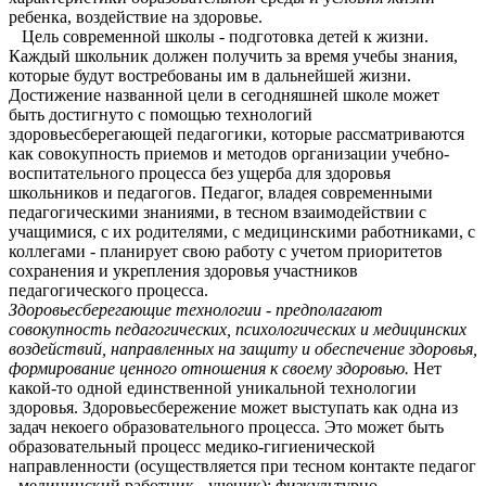
ребенка, воздействие на здоровье.
Цель современной школы - подготовка детей к жизни.
Каждый школьник должен получить за время учебы знания,
которые будут востребованы им в дальнейшей жизни.
Достижение названной цели в сегодняшней школе может
быть достигнуто с помощью технологий
здоровьесберегающей педагогики, которые рассматриваются
как совокупность приемов и методов организации учебно-
воспитательного процесса без ущерба для здоровья
школьников и педагогов. Педагог, владея современными
педагогическими знаниями, в тесном взаимодействии с
учащимися, с их родителями, с медицинскими работниками, с
коллегами - планирует свою работу с учетом приоритетов
сохранения и укрепления здоровья участников
педагогического процесса.
Здоровьесберегающие технологии - предполагают
совокупность педагогических, психологических и медицинских
воздействий, направленных на защиту и обеспечение здоровья,
формирование ценного отношения к своему здоровью.
Нет
какой-то одной единственной уникальной технологии
здоровья. Здоровьесбережение может выступать как одна из
задач некоего образовательного процесса. Это может быть
образовательный процесс медико-гигиенической
направленности (осуществляется при тесном контакте педагог
- медицинский работник - ученик); физкультурно-