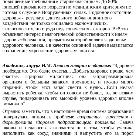
повышенные требования к старшеклассникам. До 80%
юношей призывного возраста по медицинским критериям не
готовы к службе в Вооруженных силах. Подобное состояние
здоровья - результат длительного неблагоприятного
воздействия не только социально-экономических,
экологических, но и ряда педагогических факторов. Всё это
объясняет интерес педагогической общественности к идеям
здоровьесбережения, предметом которой является здоровье
здорового человека, а в качестве основной задачи выдвигается
сохранение, укрепление здоровья учащихся.
Академик, хирург Н.М. Амосов говорил о здоровье:
“Здоровье
необходимо. Это базис счастья.…Добыть здоровье проще, чем
счастье. Природа милостива: она запрограммировала
организм с большим запасом прочности, и нужно много
стараний, чтобы этот запас свести к нулю.…Если нельзя
вырастить ребенка, чтобы он совсем не болел, то, во всяком
случае, поддерживать его высокий уровень здоровья вполне
возможно”.
Отрадно заметить, что в настоящее время система образования
повернулась лицом к проблеме
сохранения, укрепления и
формирования здоровья подрастающего поколения
. Задача
школы и педагогов заключается не в том, чтобы ученика
наполнить как сосуд знаниями и выпустить его за порог