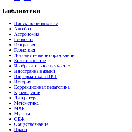
Библиотека
Поиск по библиотеке
Алгебра
Астрономия
Биология
География
Геометрия
Дополнительное образование
Естествознание
Изобразительное искусство
Иностранные языки
Информатика и ИКТ
История
Коррекционная педагогика
Краеведение
Литература
Математика
МХК
Музыка
ОБЖ
Обществознание
Право