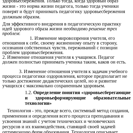
здоровьесбережения. Только тогда, когда здоровый образ
жизни - это норма жизни педагога, только тогда ученики
поверят и будут принимать педагогику здоровьесбережения
должным образом.
Для эффективного внедрения в педагогическую практику
идей здорового образа жизни необходимо
решение трех
проблем
:
1. Изменение мировоззрения учителя, его
отношения к себе, своему жизненному опыту в сторону,
осознания собственных чувств, переживаний с позиции
проблем здоровьесбережения.
2. Изменение отношения учителя к учащимся. Педагог
должен полностью принимать ученика таким, каков он есть.
3. Изменение отношения учителя к задачам учебного
процесса педагогики оздоровления, которое предполагает не
только достижение дидактических целей, но и развитие
учащихся с максимально сохраненным здоровьем.
1.2
.
Определение понятия «здоровьесберегающие
и здоровьеформирующие образовательные
технологии»
Технология - это, прежде всего, системный метод создания,
применения и определения всего процесса преподавания и
усвоения знаний с учетом технических и человеческих
ресурсов и их взаимодействия, ставящий своей задачей
оптимизацию форм образования. Технология описывает