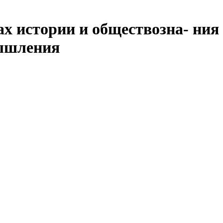
х истории и обществозна- ния
мышления