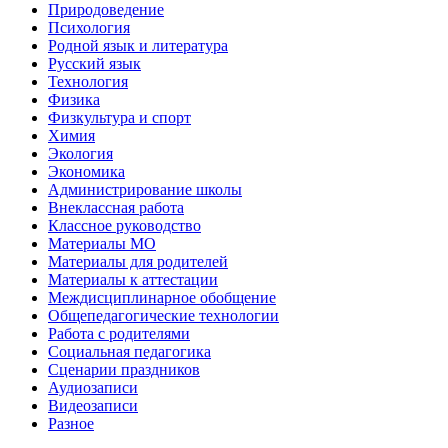
Природоведение
Психология
Родной язык и литература
Русский язык
Технология
Физика
Физкультура и спорт
Химия
Экология
Экономика
Администрирование школы
Внеклассная работа
Классное руководство
Материалы МО
Материалы для родителей
Материалы к аттестации
Междисциплинарное обобщение
Общепедагогические технологии
Работа с родителями
Социальная педагогика
Сценарии праздников
Аудиозаписи
Видеозаписи
Разное