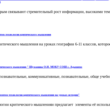
)
торым связывают стремительный рост информации, высокими тем
нтов технологии критического мышления
ического мышления на уроках географии 6-11 классов, которое 
 критического мышления " Шуманина О.И. МОКУ СОШ с. Адышево
познавательные, коммуникативные, познавательные, обще учебны
ементов технологии критического мышления на уроках истории"
огии критического мышленияи предлагает элементы её использо