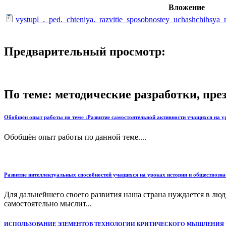
Вложение
vystupl_._ped._chteniya._razvitie_sposobnostey_uchashchihsya_
Предварительный просмотр:
По теме: методические разработки, пр
Обобщён опыт работы по теме :Развитие самостоятельной активности учащихся на ур
Обобщён опыт работы по данной теме....
Развитие интеллектуальных способностей учащихся на уроках истории и обществозна
Для дальнейшего своего развития наша страна нуждается в л
самостоятельно мыслит...
ИСПОЛЬЗОВАНИЕ ЭЛЕМЕНТОВ ТЕХНОЛОГИИ КРИТИЧЕСКОГО МЫШЛЕНИЯ Ч