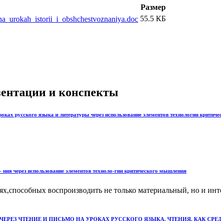
Размер
55.5 КБ
na_urokah_istorii_i_obshchestvoznaniya.doc
езентации и конспекты
оках русского языка и литературы через использование элементов технологии критич
- ния через использование элементов техноло-гии критического мышления
юдях,способных воспроизводить не только материальный, но и 
ЕРЕЗ ЧТЕНИЕ И ПИСЬМО НА УРОКАХ РУССКОГО ЯЗЫКА, ЧТЕНИЯ, КАК С