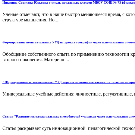
Никитина Светлана Юрьевна учитель начальных классов МБОУ СОШ № 75 (филиал
Ученые отмечают, что в наше быстро меняющееся время, с ко
структуре мышления. Но...
Формирование познавательных УУД на уроках географии через использование элеме
Обобщение собственного опыта по применению технологии крит
второго поколения. Материал ...
" Формирование познавательных УУД через использование элементов технологии
Универсальные учебные действия: личностные, регулятивные, 
Статья "Развитие интеллектуальных способностей учащихся через использование эл
Статья раскрывает суть инновационной педагогической технол