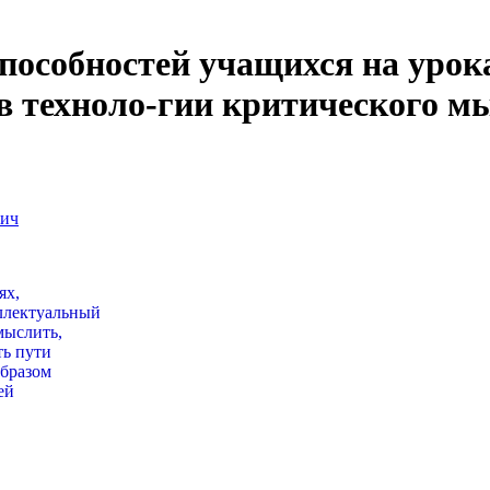
пособностей учащихся на урока
ов техноло-гии критического 
вич
ях,
еллектуальный
мыслить,
ть пути
образом
ей