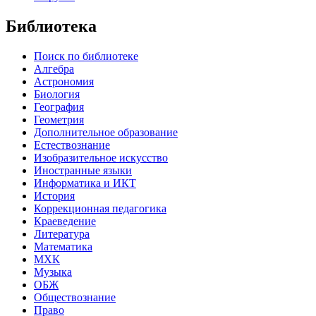
Библиотека
Поиск по библиотеке
Алгебра
Астрономия
Биология
География
Геометрия
Дополнительное образование
Естествознание
Изобразительное искусство
Иностранные языки
Информатика и ИКТ
История
Коррекционная педагогика
Краеведение
Литература
Математика
МХК
Музыка
ОБЖ
Обществознание
Право