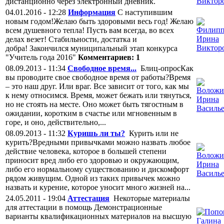
дистанционно через электронный дневник.
04.01.2016 - 12:28
Информация
С наступившим
новым годом!Желаю быть здоровыми весь год! Желаю
всем душевного тепла! Пусть вам всегда, во всех
делах везет! Стабильности, достатка и
добра! Закончился муниципальный этап конкурса
"Учитель года 2016"
Комментариев: 1
08.09.2013 - 11:34
Свободное время...
Блиц-опросКак
вы проводите свое свободное время от работы?Время
– это наш друг. Или враг. Все зависит от того, как мы
к нему относимся. Время, может бежать или тянуться,
но не стоять на месте. Оно может быть тягостным в
ожидании, коротким в счастье или мгновенным в
горе, и оно, действительно,...
08.09.2013 - 11:32
Куришь ли ты?
Курить или не
курить?Вредными привычками можно назвать любое
действие человека, которое в большей степени
приносит вред либо его здоровью и окружающим,
либо его нормальному существованию и дискомфорт
рядом живущим. Одной из таких привычек можно
назвать и курение, которое уносит много жизней на...
24.05.2011 - 19:04
Аттестация
Некоторые материалы
для аттестации в помощь Демонстрационные
варианты квалификационных материалов на высшую