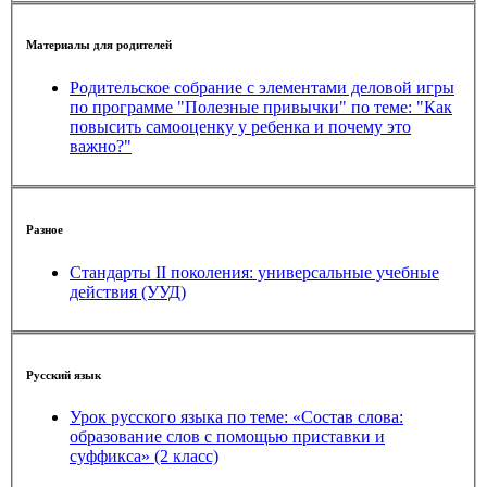
Материалы для родителей
Родительское собрание с элементами деловой игры
по программе "Полезные привычки" по теме: "Как
повысить самооценку у ребенка и почему это
важно?"
Разное
Стандарты II поколения: универсальные учебные
действия (УУД)
Русский язык
Урок русского языка по теме: «Состав слова:
образование слов с помощью приставки и
суффикса» (2 класс)