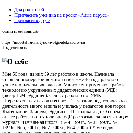
Для родителей
Пригласить ученика на проект «Алые паруса»
Пригласить друга
Ссылка на мой мини-сайт:
https://nsportal.ru/martynova-olga-aleksandrovna
Поделиться:
О себе
Мне 56 года, из них 39 лет работаю в школе. Начинала
старшей пионерской вожатой и вот уже 36 года работаю
учителем начальных классов. Много лет применяю в работе
технологию укрупненных дидактических единиц (УДЕ)
(автор П.М. Эрдниев). Сейчас работаю по УМК
"Перспективная начальная школа". За свою педагогическую
деятельность много ездила и училась у педагогов-новаторов -
Лысенковой, Зайцева, Эрдниева, Шаталова и др. О своем
опыте работы по технологии УДЕ рассказывала на страницах
журнала "Начальная школа" (№ 4, 1993г., № 3, 1997г., № 11,
1999г., № 5, 2001г., № 7, 2003г., № 4, 2005г.) У меня две
замечательные взрослые дочери и два внука.