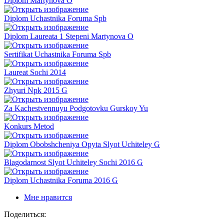
Diplom Martynova O
Diplom Uchastnika Foruma Spb
Diplom Laureata 1 Stepeni Martynova O
Sertifikat Uchastnika Foruma Spb
Laureat Sochi 2014
Zhyuri Npk 2015 G
Za Kachestvennuyu Podgotovku Gurskoy Yu
Konkurs Metod
Diplom Obobshcheniya Opyta Slyot Uchiteley G
Blagodarnost Slyot Uchiteley Sochi 2016 G
Diplom Uchastnika Foruma 2016 G
Мне нравится
Поделиться: