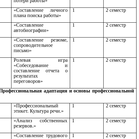
потери работы»
«Составление личного
1
2 семестр
плана поиска работы»
«Составление
1
2 семестр
автобиографии»
«Составление резюме,
1
2 семестр
сопроводительное
письмо»
Ролевая игра
1
2 семестр
«Собеседование и
составление отчета о
результатах
переговоров»
рофессиональная адаптация и основы профессиональной
«Профессиональный
1
2 семестр
этикет. Культура речи.»
«Анализ собственных
1
2 семестр
резервов.»
«Составление трудового
1
2 семестр