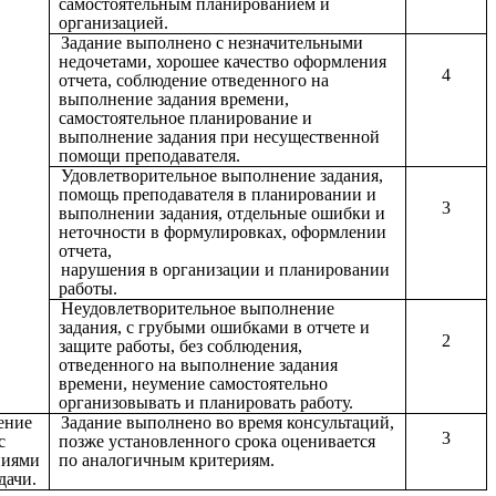
самостоятельным планированием и
организацией.
Задание выполнено с незначительными
недочетами, хорошее качество оформления
4
отчета, соблюдение отведенного на
выполнение задания времени,
самостоятельное планирование и
выполнение задания при несущественной
помощи преподавателя.
Удовлетворительное выполнение задания,
помощь преподавателя в планировании и
3
выполнении задания, отдельные ошибки и
неточности в формулировках, оформлении
отчета,
нарушения в организации и планировании
работы.
Неудовлетворительное выполнение
задания, с грубыми ошибками в отчете и
2
защите работы, без соблюдения,
отведенного на выполнение задания
времени, неумение самостоятельно
организовывать и планировать работу.
ение
Задание выполнено во время консультаций,
3
с
позже установленного срока оценивается
ниями
по аналогичным критериям.
дачи.