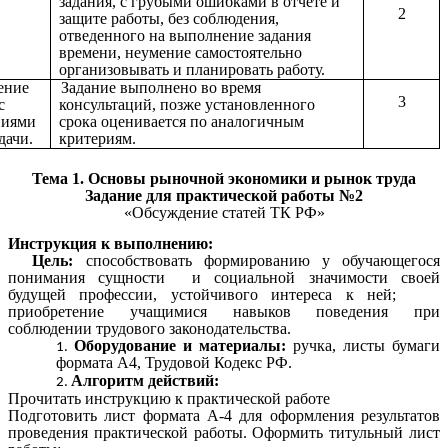
задания, с грубыми ошибками в отчете и
2
защите работы, без соблюдения,
отведенного на выполнение задания
времени, неумение самостоятельно
организовывать и планировать работу.
ение
Задание выполнено во время
3
с
консультаций, позже установленного
ниями
срока оценивается по аналогичным
дачи.
критериям.
Тема 1. Основы рыночной экономики и рынок труда
Задание для практической работы №2
«Обсуждение статей ТК РФ»
Инструкция к выполнению:
Цель:
способствовать формированию у обучающегося
понимания сущности и социальной значимости своей
будущей профессии, устойчивого интереса к ней;
приобретение учащимися навыков поведения при
соблюдении трудового законодательства.
Оборудование и материалы:
ручка, листы бумаги
формата А4, Трудовой Кодекс РФ.
Алгоритм действий:
Прочитать инструкцию к практической работе
Подготовить лист формата А-4 для оформления результатов
проведения практической работы. Оформить титульный лист