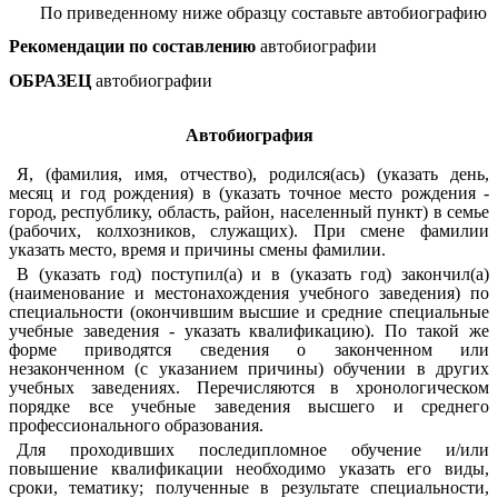
По приведенному ниже образцу составьте автобиографию
Рекомендации по составлению
автобиографии
ОБРАЗЕЦ
автобиографии
Автобиография
Я, (фамилия, имя, отчество), родился(ась) (указать день,
месяц и год рождения) в (указать точное место рождения -
город, республику, область, район, населенный пункт) в семье
(рабочих, колхозников, служащих). При смене фамилии
указать место, время и причины смены фамилии.
В (указать год) поступил(а) и в (указать год) закончил(а)
(наименование и местонахождения учебного заведения) по
специальности (окончившим высшие и средние специальные
учебные заведения - указать квалификацию). По такой же
форме приводятся сведения о законченном или
незаконченном (с указанием причины) обучении в других
учебных заведениях. Перечисляются в хронологическом
порядке все учебные заведения высшего и среднего
профессионального образования.
Для проходивших последипломное обучение и/или
повышение квалификации необходимо указать его виды,
сроки, тематику; полученные в результате специальности,