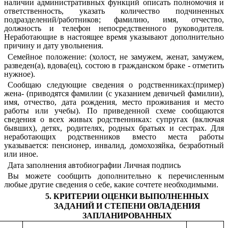
наличии административных функций описать полномочия и
ответственность, указать количество подчиненных
подразделений/работников; фамилию, имя, отчество,
должность и телефон непосредственного руководителя.
Неработающие в настоящее время указывают дополнительно
причину и дату увольнения.
Семейное положение: (холост, не замужем, женат, замужем,
разведен(а), вдова(ец), состою в гражданском браке - отметить
нужное).
Сообщаю следующие сведения о родственниках:(пример)
жена- (приводятся фамилии (с указанием девичьей фамилии),
имя, отчество, дата рождения, место проживания и место
работы или учебы). По приведенной схеме сообщаются
сведения о всех живых родственниках: супругах (включая
бывших), детях, родителях, родных братьях и сестрах. Для
неработающих родственников вместо места работы
указывается: пенсионер, инвалид, домохозяйка, безработный
или иное.
Дата заполнения автобиографии Личная подпись
Вы можете сообщить дополнительно к перечисленным
любые другие сведения о себе, какие сочтете необходимыми.
5. КРИТЕРИИ ОЦЕНКИ ВЫПОЛНЕННЫХ
ЗАДАНИЙ И СТЕПЕНИ ОВЛАДЕНИЯ
ЗАПЛАНИРОВАННЫХ