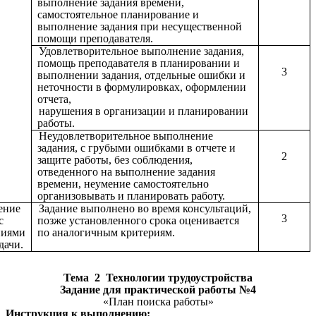
выполнение задания времени,
самостоятельное планирование и
выполнение задания при несущественной
помощи преподавателя.
Удовлетворительное выполнение задания,
помощь преподавателя в планировании и
3
выполнении задания, отдельные ошибки и
неточности в формулировках, оформлении
отчета,
нарушения в организации и планировании
работы.
Неудовлетворительное выполнение
задания, с грубыми ошибками в отчете и
2
защите работы, без соблюдения,
отведенного на выполнение задания
времени, неумение самостоятельно
организовывать и планировать работу.
ение
Задание выполнено во время консультаций,
3
с
позже установленного срока оценивается
ниями
по аналогичным критериям.
дачи.
Тема 2
Технологии трудоустройства
Задание для практической работы №4
«План поиска работы»
Инструкция к выполнению: