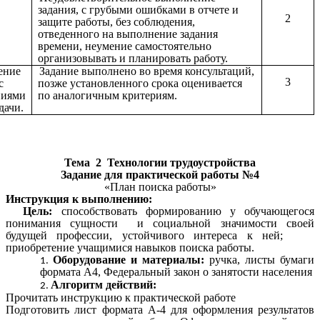
задания, с грубыми ошибками в отчете и
2
защите работы, без соблюдения,
отведенного на выполнение задания
времени, неумение самостоятельно
организовывать и планировать работу.
ение
Задание выполнено во время консультаций,
3
с
позже установленного срока оценивается
ниями
по аналогичным критериям.
дачи.
Тема 2
Технологии трудоустройства
Задание для практической работы №4
«План поиска работы»
Инструкция к выполнению:
Цель:
способствовать формированию у обучающегося
понимания сущности и социальной значимости своей
будущей профессии, устойчивого интереса к ней;
приобретение учащимися навыков поиска работы.
Оборудование и материалы:
ручка, листы бумаги
формата А4, Федеральный закон о занятости населения
Алгоритм действий:
Прочитать инструкцию к практической работе
Подготовить лист формата А-4 для оформления результатов