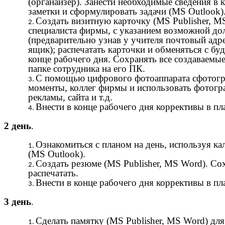
(органайзер). Занести необходимые сведения в к
заметки и сформулировать задачи (MS Outlook)
Создать визитную карточку (MS Publisher, MS
специалиста фирмы, с указанием возможной дол
(предварительно узнав у учителя почтовый адре
ящик); распечатать карточки и обменяться с б
конце рабочего дня. Сохранять все создаваемы
папке сотрудника на его ПК.
С помощью цифрового фотоаппарата сфотогр
моменты, коллег фирмы и использовать фотогр
рекламы, сайта и т.д.
Внести в конце рабочего дня коррективы в пл
2 день
.
Ознакомиться с планом на день, используя ка
(MS Outlook).
Создать резюме (MS Publisher, MS Word). Сох
распечатать.
Внести в конце рабочего дня коррективы в пл
3 день
.
Сделать памятку (MS Publisher, MS Word) дл