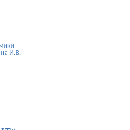
ики
на И.В.