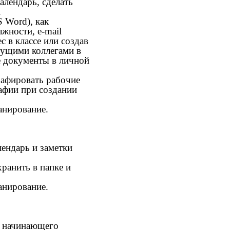
алендарь, сделать
.
 Word), как
жности, e-mail
с в классе или создав
удущими коллегами в
е документы в личной
афировать рабочие
афии при создании
анирование.
лендарь и заметки
ранить в папке и
анирование.
я начинающего