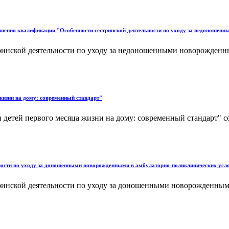
ышения квалификации "Особенности сестринской деятельности по уходу за недоноше
инской деятельности по уходу за недоношенными новорожденны
жизни на дому: современный стандарт"
етей первого месяца жизни на дому: современный стандарт" со
ности по уходу за доношенными новорожденными в амбулаторно-поликлинических усл
инской деятельности по уходу за доношенными новорожденными