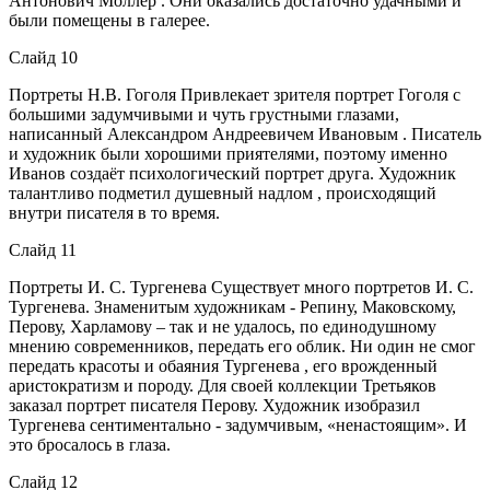
Антонович Моллер . Они оказались достаточно удачными и
были помещены в галерее.
Слайд 10
Портреты Н.В. Гоголя Привлекает зрителя портрет Гоголя с
большими задумчивыми и чуть грустными глазами,
написанный Александром Андреевичем Ивановым . Писатель
и художник были хорошими приятелями, поэтому именно
Иванов создаёт психологический портрет друга. Художник
талантливо подметил душевный надлом , происходящий
внутри писателя в то время.
Слайд 11
Портреты И. С. Тургенева Существует много портретов И. С.
Тургенева. Знаменитым художникам - Репину, Маковскому,
Перову, Харламову – так и не удалось, по единодушному
мнению современников, передать его облик. Ни один не смог
передать красоты и обаяния Тургенева , его врожденный
аристократизм и породу. Для своей коллекции Третьяков
заказал портрет писателя Перову. Художник изобразил
Тургенева сентиментально - задумчивым, «ненастоящим». И
это бросалось в глаза.
Слайд 12