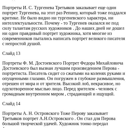
Портреты И. С. Тургенева Третьяков заказывает еще один
портрет Тургенева, на этот раз Репину, который тоже поддался
критике. Не было видно ни тургеневского характера, ни
интеллектуальности. Почему - то Тургенев оказался не под
силу талантам русских художников . До наших дней не дошел
ни один правдивый портрет художника, хотя многие из
современников пытались написать портрет великого писателя
с непростой душой.
Слайд 13
Портреты Ф. М. Достоевского Портрет Федора Михайловича
Достоевского был вызнан лучшим произведением Перова -
портретиста. Писатель сидит со сжатыми на коленях руками и
опущенными глазами. Он погружен в глубокие размышления,
отрешен от мира и от зрителя. Высокий лоб, некрасивое, но
одухотворенное мыслью лицо. Перед зрителем - человек с
громадным внутренним миром , страдающий и ищущий.
Слайд 14
Портреты А. Н. Островского Тоже Перову заказывает
Третьяков портрет А.Н.Островского . Он стал для Перова
большой творческой удачей. Художник тонко передал