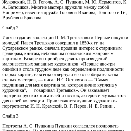
Жуковский, Н. В. Гоголь, А. С. Пушкин, М. Ю. Лермонтов, К.
А. Батюшков. Многие мастера дружили между собой.
Например, известна дружба Гоголя и Иванова, Толстого и Ге ,
Врубеля и Брюсова.
Слайд 2
Идея создания коллекции П. М. Третьяковым Первые покупки
молодой Павел Третьяков совершил в 1850-х гг. на
Сухаревском рынке, сначала проявив интерес к старинным
гравюрам, книгам, небольшим голландским жанровым
картинам. Вскоре он приобрел девять произведений
малоизвестных западных художников. «Первые две-три
ошибки в столь трудном деле как определение подлинности
старых картин, навсегда отвернули его от собирательства
старых мастеров, — писал И.С.Остроухов — “Самая
подлинная для меня картина та, которая лично куплена у
художника”, — говаривал Третьяков». Он заказывает
портреты русских писателей и поэтов, актеров и музыкантов
для своей коллекции. Привлекаются лучшие художники-
портретисты: И. Н. Крамской, В. Г. Перов, И. Е. Репин .
Слайд 3
Портреты А. С. Пушкина Пушкин согласился позировать