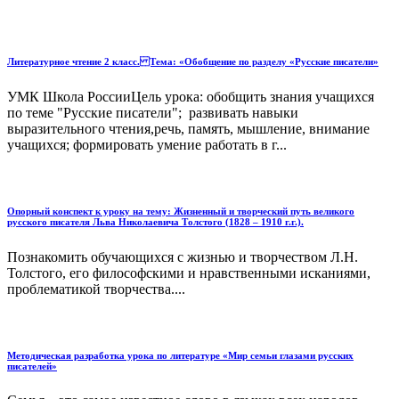
Литературное чтение 2 класс. Тема: «Обобщение по разделу «Русские писатели»
УМК Школа РоссииЦель урока: обобщить знания учащихся
по теме "Русские писатели"; развивать навыки
выразительного чтения,речь, память, мышление, внимание
учащихся; формировать умение работать в г...
Опорный конспект к уроку на тему: Жизненный и творческий путь великого
русского писателя Льва Николаевича Толстого (1828 – 1910 г.г.).
Познакомить обучающихся с жизнью и творчеством Л.Н.
Толстого, его философскими и нравственными исканиями,
проблематикой творчества....
Методическая разработка урока по литературе «Мир семьи глазами русских
писателей»