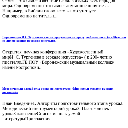
Семья – это самое известное слово в языках всех народов
мира. Одновременно это самое запутанное понятие …
Например, в Библии слово «семья» отсутствует.
Одновременно на титульн...
Экранизация И.С.Тургенева как интерпретация литературной классики. (к 200-летию
со дня рождения русского писателя).
Открытая научная конференция «Художественный
мирИ. С. Тургенева в зеркале искусства» ( к 200- летию
писателя).ГБ ПОУ «Воронежский музыкальный колледж
имени Ростропови...
Методическая разработка урока по литературе «Мир семьи глазами русских
писателей»
План Введение1. Алгоритм подготовительного этапа урока2.
Методический инструментарий урока3. План-конспект
урокаЗаключениеСписок используемой
литературыПриложения...