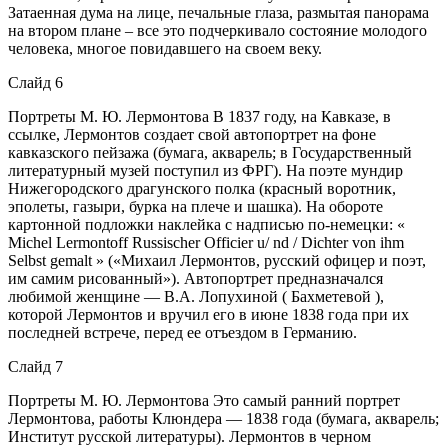
Затаенная дума на лице, печальные глаза, размытая панорама
на втором плане – все это подчеркивало состояние молодого
человека, многое повидавшего на своем веку.
Слайд 6
Портреты М. Ю. Лермонтова В 1837 году, на Кавказе, в
ссылке, Лермонтов создает свой автопортрет на фоне
кавказского пейзажа (бумага, акварель; в Государственный
литературный музей поступил из ФРГ). На поэте мундир
Нижегородского драгунского полка (красный воротник,
эполеты, газыри, бурка на плече и шашка). На обороте
картонной подложки наклейка с надписью по-немецки: «
Michel Lermontoff Russischer Officier u/ nd / Dichter von ihm
Selbst gemalt » («Михаил Лермонтов, русский офицер и поэт,
им самим рисованный»). Автопортрет предназначался
любимой женщине — В.А. Лопухиной ( Бахметевой ),
которой Лермонтов и вручил его в июне 1838 года при их
последней встрече, перед ее отъездом в Германию.
Слайд 7
Портреты М. Ю. Лермонтова Это самый ранний портрет
Лермонтова, работы Клюндера — 1838 года (бумага, акварель;
Институт русской литературы). Лермонтов в черном