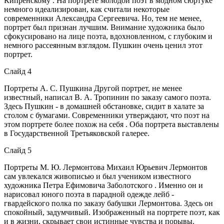
Кипренскому . На портрете молодой поэт в модном сюртуке
немного идеализирован, как считали некоторые
современники Александра Сергеевича. Но, тем не менее,
портрет был признан лучшим. Внимание художника было
сфокусировано на лице поэта, вдохновленном, с глубоким и
немного рассеянным взглядом. Пушкин очень ценил этот
портрет.
Слайд 4
Портреты А. С. Пушкина Другой портрет, не менее
известный, написал В. А. Тропинин по заказу самого поэта.
Здесь Пушкин - в домашней обстановке, сидит в халате за
столом с бумагами. Современники утверждают, что поэт на
этом портрете более похож на себя . Оба портрета выставлены
в Государственной Третьяковской галерее.
Слайд 5
Портреты М. Ю. Лермонтова Михаил Юрьевич Лермонтов
сам увлекался живописью и был учеником известного
художника Петра Ефимовича Заболотского . Именно он и
нарисовал юного поэта в парадной одежде лейб -
гвардейского полка по заказу бабушки Лермонтова. Здесь он
спокойный, задумчивый. Изображенный на портрете поэт, как
и в жизни, скрывает свои истинные чувства и порывы.