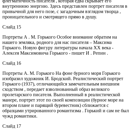
флегматичность писателя , которая едва скрывает его
внутреннюю энергию. Здесь представлен портрет писателя в
привычной для него позе, с загадочным взглядом творца ,
проницательного и смотрящего прямо в душу.
Слайд 15
Портреты А . М. Горького Особое внимание обратим на
нашего земляка, родного для нас писателя – Максима
Горького. Новую фигуру литературы начала XX века -
Алексея Максимовича Горького - пишет И . Репин .
Слайд 16
Портреты А. М. Горького На фоне бурного моря Горького
изобразил художник И. Бродский. Реалистический портрет
Горького (1937), отличающийся замечательным внешним
сходством , передает взволнованный образ великого
пролетарского писателя. Выполненный в реалистической
манере, портрет этот по своей композиции (бурное море на
втором плане и парящий буревестник) сближается с
образцами утрированного романтизма . Горький и сам не был
чужд романтики.
Слайд 17