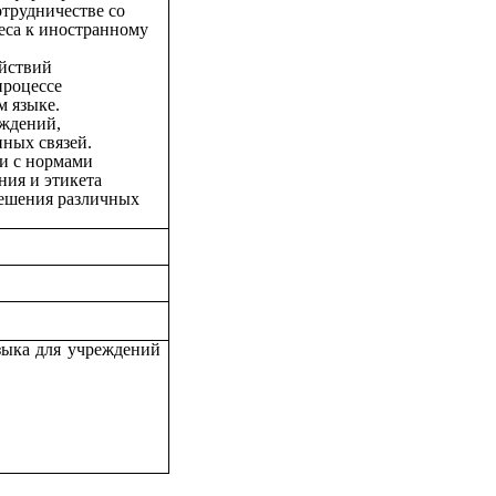
трудничестве со
еса к иностранному
ействий
процессе
м языке.
уждений,
ных связей.
ии с нормами
ния и этикета
решения различных
языка для учреждений