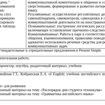
день "
коммуникативной компетенции в общении и со
ониманием
сверстниками, формирование и развитие интер
ия.
языку.
на слух
Регулятивные
: осуществление регулятивных д
формацию
самонаблюдения, самоконтроля, самооценки в 
сировать
коммуникативной деятельности на иностранно
в таблице.
Познавательные
: построение логических расс
включающее установление причинно-следствен
Коммуникативные
: Работа в паре в соответств
общения, взаимопонимания, правилами поведе
адекватно использовать речевые средства для 
коммуникативных задач.
утвердительные и отрицательные предложения в Present Simple
ронтальная работа.
проектор, ноутбук, раздаточный материал, учебник
вайная Г.Т., Койранская Е.А. of English: учебник английского 
а» для разминки
нный материал на тему «Распорядок дня студента техникума»
нный материал на тему «Грамматика английского языка»