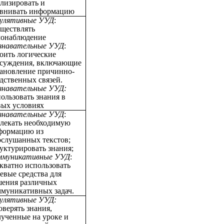
лизировать и
авнивать информацию
гулятивные УУД
:
уществлять
монаблюдение
знавательные УУД
:
оить логические
ссуждения, включающие
тановление причинно-
дственных связей.
знавательные УУД:
ользовать знания в
вых условиях
знавательные УУД
:
влекать необходимую
формацию из
ослушанных текстов;
уктурировать знания;
ммуникативные УУД
:
кватно использовать
евые средства для
шения различных
ммуникативных задач.
гулятивные УУД:
верять знания,
ученные на уроке и