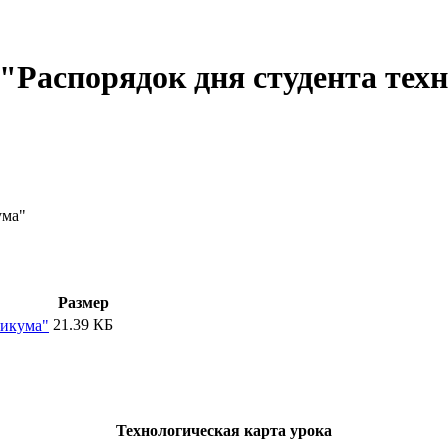
 "Распорядок дня студента тех
ума"
Размер
21.39 КБ
никума"
Технологическая карта урока