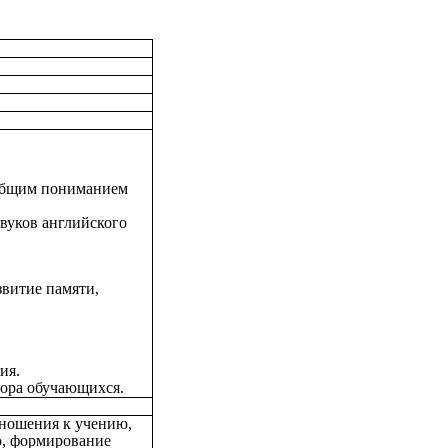
и делать обзор
ониманием
вуков английского
звитие памяти,
едством общения.
ющихся.
тношения к учению,
ю, формирование