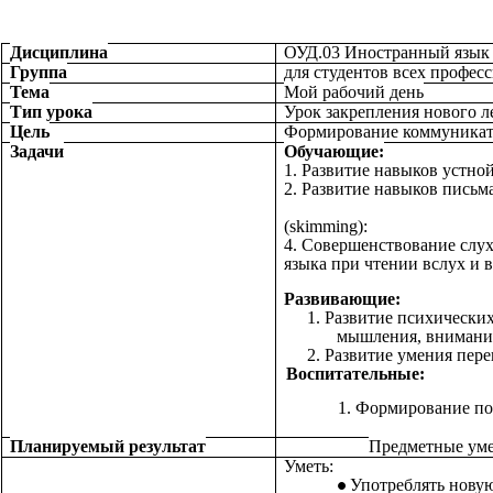
Дисциплина
ОУД.03 Иностранный язык 
Группа
для студентов всех профес
Тема
Мой рабочий день
Тип урока
Урок закрепления нового л
Цель
Формирование коммуникат
Задачи
Обучающие:
1. Развитие навыков у
2. Развитие навыко
3. Формирова
(skimming):
4. Совершенствование слу
языка при чтении вслух и 
Развивающие:
1. Развитие психически
мышлен
2. Развитие умения пер
Воспитательные:
1. Формирование
2. Расш
Планируемый результат
Предметные ум
Уметь:
Употреблять новую