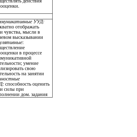
ществлять действия
мооценки.
ммуникативные УУД:
кватно отображать
и чувства, мысли в
чевом высказывании
гулятивные
:
уществление
ооценки в процессе
ммуникативной
тельности; умение
ализировать свою
тельность на занятии
чностные
Д:
способность оценить
ои силы при
полнении дом. задания