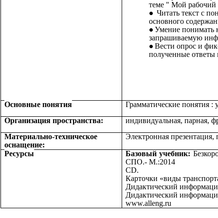
теме " Мой рабочий 
Читать текст с п
основного содержан
Умение понимать 
запрашиваемую ин
Вести опрос и фик
полученные ответы 
Основные понятия
Грамматические понятия : 
Организация пространства:
индивидуальная, парная, ф
Материально-техническое
Электронная презентация, 
оснащение:
Ресурсы
Базовый учебник:
Безкоро
СПО.- М.:2014
СD.
Карточки «виды транспорт
Дидактический информацио
Дидактический информацио
www.alleng.ru