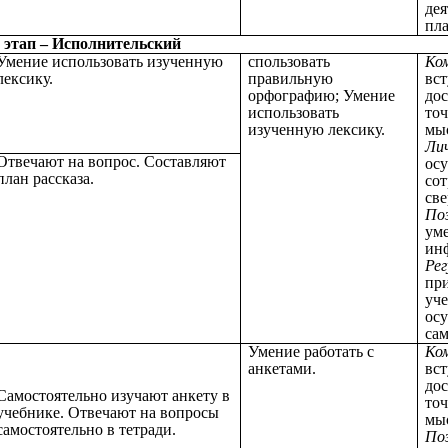
дея
пла
 этап – Исполнительский
Умение использовать изученную
спользовать
Ко
лексику.
правильную
вст
орфографию;
Умение
до
использовать
то
изученную лексику.
мы
Ли
Отвечают на вопрос. Составляют
ос
план рассказа.
сот
св
По
уме
ин
Ре
при
уче
ос
сам
Умение работать с
Ко
анкетами.
вст
до
Самостоятельно изучают анкету в
то
учебнике. Отвечают на вопросы
мы
самостоятельно в тетради.
По