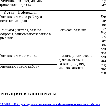
Обмениваются тетрадями,
осу
проверяют по доске.
са
3 этап – Рефлексия
Оценивают свою работу и
Ко
достижение цели.
аде
сво
ре
Слушают учителя, задают
Записать задание
Ре
вопросы, записывают задание в
ос
дневник.
сам
ко
дея
ан
Оценивают свое состояние.
анализировать свою
дея
деятельность на
Ли
занятии, подведение
УУ
Оценивают свою работу.
итогов занятия.
св
вы
езентации и конспекты
И ИКТ для студентов специальности «Механизация сельского хозяйства»