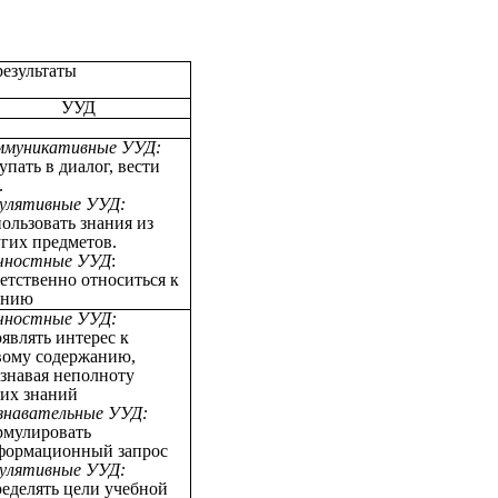
езультаты
УУД
ммуникативные УУД:
упать в диалог, вести
.
гулятивные УУД:
ользовать знания из
гих предметов.
чностные УУД
:
етственно относиться к
ению
чностные УУД:
являть интерес к
вому содержанию,
знавая неполноту
оих знаний
знавательные УУД:
рмулировать
формационный запрос
гулятивные УУД:
еделять цели учебной