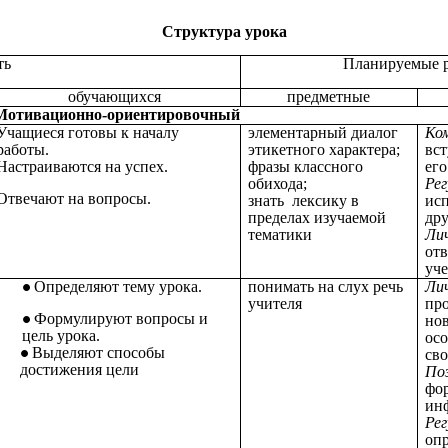
Структура урока
ть
Планируемые р
обучающихся
предметные
 Мотивационно-ориентировочный
Учащиеся готовы к началу
элементарный диалог
Ко
работы.
этикетного характера;
вст
Настраиваются на успех.
фразы классного
его
обихода;
Ре
Отвечают на вопросы.
знать лексику в
исп
пределах изучаемой
дру
тематики
Ли
отв
уч
Определяют тему урока.
понимать на слух речь
Ли
учителя
про
Формулируют вопросы и
но
цель урока.
осо
Выделяют способы
св
достижения цели
По
фо
ин
Ре
опр