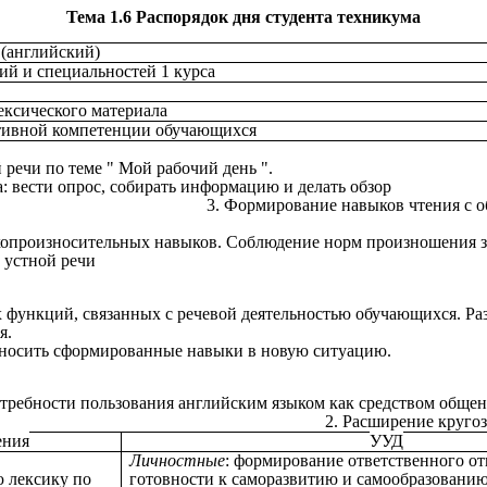
Тема 1.6 Распорядок дня студента техникума
(английский)
сий и специальностей 1 курса
ексического материала
ивной компетенции обучающихся
стной речи по теме " Мой рабочий день ".
в письма: вести опрос, собирать информацию 
ние навыков чтения с общим п
хопроизносительных навыков. Соблюдение норм произношения з
в устной речи
х функций, связанных с речевой деятельностью обучающихся. Ра
ия, внимания.
еносить сформированные навыки в новую ситуацию.
 потребности пользования английским языком как ср
ирение кругозора обуча
ения
УУД
Личностные
: формирование ответственного о
 лексику по
готовности к саморазвитию и самообразовани