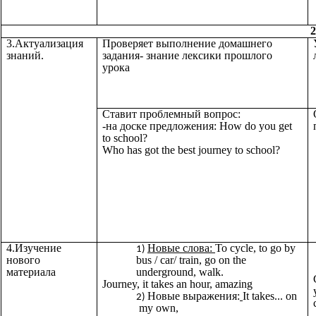
2
3.Актуализация
Проверяет выполнение домашнего
знаний.
задания- знание лексики прошлого
урока
Ставит проблемный вопрос:
-на доске предложения: How do you get
to school?
Who has got the best journey to school?
4.Изучение
Новые слова:
To cycle, to go by
нового
bus / car/ train, go on the
материала
underground, walk.
Journey, it takes an hour, amazing
Новые выражения:
It takes... on
my own,