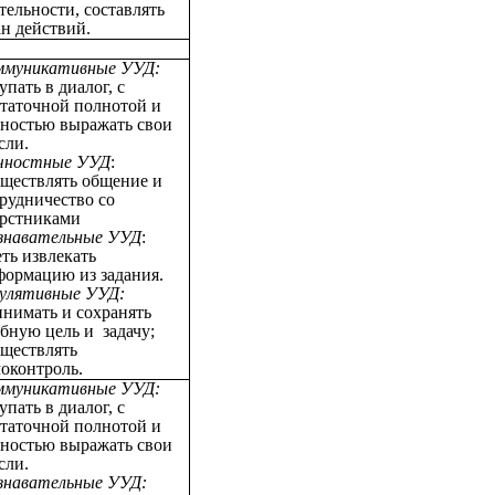
тельности, составлять
н действий.
ммуникативные УУД:
упать в диалог, с
статочной полнотой и
чностью выражать свои
сли.
чностные УУД
:
уществлять общение и
рудничество со
ерстниками
знавательные УУД
:
ть извлекать
формацию из задания.
гулятивные УУД:
нимать и сохранять
бную цель и задачу;
уществлять
оконтроль.
ммуникативные УУД:
упать в диалог, с
статочной полнотой и
чностью выражать свои
сли.
знавательные УУД: