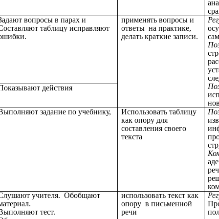
ана
ср
Задают вопросы в парах и
применять вопросы и
Ре
Составляют таблицу исправляют
ответы на практике,
ос
ошибки.
делать краткие записи.
са
По
стр
ра
ус
сле
По
Показывают действия
исп
но
Выполняют задание по учебнику,
Использовать таблицу
По
как опору для
из
составления своего
ин
текста
пр
стр
Ко
аде
реч
ре
ко
Слушают учителя. Обобщают
использовать текст как
Ре
материал.
опору в письменной
Про
Выполняют тест.
речи
пол