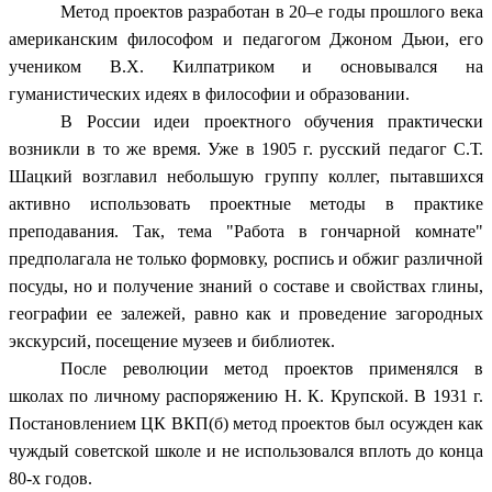
Метод проектов разработан в 20–е годы прошлого века
американским философом и педагогом Джоном Дьюи, его
учеником В.Х. Килпатриком и основывался на
гуманистических идеях в философии и образовании.
В России идеи проектного обучения практически
возникли в то же время. Уже в 1905 г. русский педагог С.Т.
Шацкий возглавил небольшую группу коллег, пытавшихся
активно использовать проектные методы в практике
преподавания. Так, тема "Работа в гончарной комнате"
предполагала не только формовку, роспись и обжиг различной
посуды, но и получение знаний о составе и свойствах глины,
географии ее залежей, равно как и проведение загородных
экскурсий, посещение музеев и библиотек.
После революции метод проектов применялся в
школах по личному распоряжению Н. К. Крупской. В 1931 г.
Постановлением ЦК ВКП(б) метод проектов был осужден как
чуждый советской школе и не использовался вплоть до конца
80-х годов.