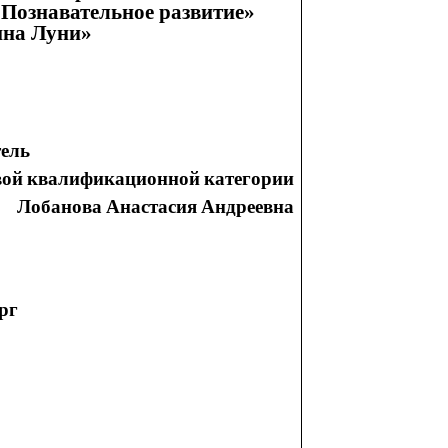
«Познавательное развитие»
ина Луни»
оспитатель
ой квалификационной категории
асия Андреевна
ург