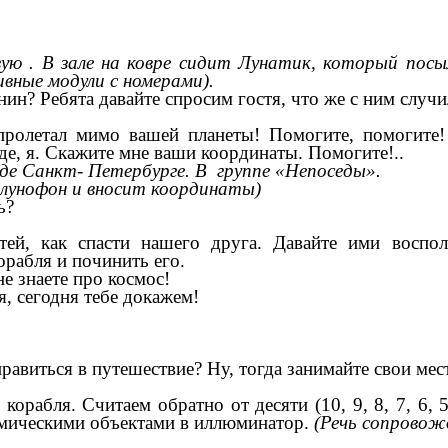
ую . В зале на ковре сидит Лунатик, который посы
ивные модули с номерами).
янин? Ребята давайте спросим гостя, что же с ним случ
олетал мимо вашей планеты! Помогите, помогите! 
де, я. Скажите мне ваши координаты. Помогите!..
роде Санкт- Петербурге. В группе «Непоседы».
 лунофон и вносит координаты)
ь?
й, как спасти нашего друга. Давайте ими восполь
орабля и починить его.
е знаете про космос!
, сегодня тебе докажем!
авиться в путешествие? Ну, тогда занимайте свои мест
орабля. Считаем обратно от десяти (10, 9, 8, 7, 6, 5
смическими объектами в иллюминатор.
(Речь сопровож