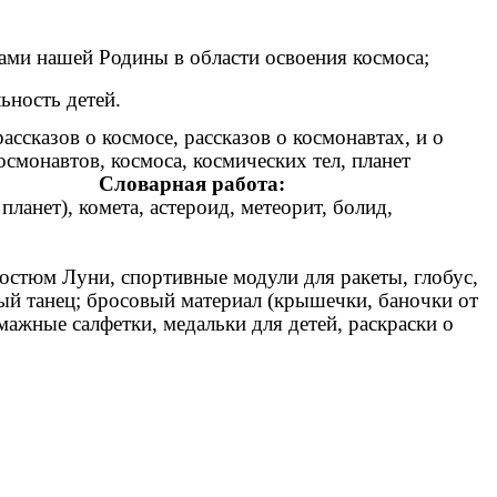
ами нашей Родины в области освоения космоса;
тельность детей.
ассказов о космосе, рассказов о космонавтах, и о
смонавтов, космоса, космических тел, планет
ехника».
Словарная работа:
анет), комета, астероид, метеорит, болид,
остюм Луни, спортивные модули для ракеты, глобус,
ый танец; бросовый материал (крышечки, баночки от
умажные салфетки, медальки для детей, раскраски о