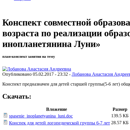
Конспект совместной образов
возраста по реализации образ
инопланетянина Луни»
план-конспект занятия на тему
Опубликовано 05.02.2017 - 23:32 -
Лобанова Анастасия Андрее
Конспект предназначен для детей старшей группы(5-6 лет) о
Скачать:
Вложение
Размер
139.5 КБ
spasenie_inoplanetyanina_luni.doc
28.57 КБ
Конспек для детей логопедической группы 6-7 лет