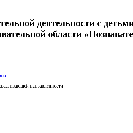
ательной деятельности с детьм
овательной области «Познават
вна
бщеразвивающей направленности