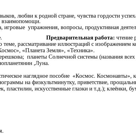
ков, любви к родной стране, чувства гордости успех
, взаимопомощи.
еда, игровые упражнения, вопросы, продуктивная дея
е развитие.
Предварительная работа:
чтение р
о теме, рассматривание иллюстраций с изображением ко
иклопедий «Космос», «Планета Земля», «Т
ешкова; планеты Солнечной системы (названия всех пл
нопланетянин ,Луна.
тическое наглядное пособие «Космос. Космонавты», к
нограммы на физкультминутку, приветствие, прощальн
, пластилин, искусственные глазки и т.д.); клеёнки, б
я.