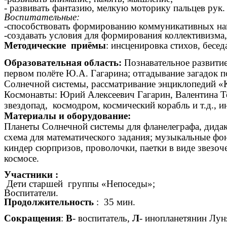
- развивать фантазию, мелкую моторику пальцев рук.
Воспитательные:
-способствовать формированию коммуникативных навы
-создавать условия для формирования коллективизма
Методические приёмы
: инсценировка стихов, бес
Образовательная область:
Познавательно
первом полёте Ю.А. Гагарина; отгадывание загадок п
Солнечной системы, рассматривание энц
Космонавты: Юрий Алексеевич Гагарин, Валентина Тер
звездопад, космодром, космический корабль и т.д., и
Материалы и оборудование:
Планеты Солнечной системы для фланелеграфа, дидак
схема для математического задания; музыкальные фо
киндер сюрпризов, проволочки, паетки в виде звезочек
космосе.
Участники :
Дети старшей группы «Непоседы»;
Воспитатели.
Продолжительность
: 35 мин.
Сокращения
:
В
- воспитатель,
Л
- инопланетянин Лун