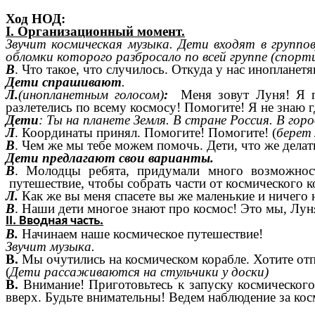
Ход НОД:
I. Организационный момент.
Звучит космическая музыка. Дети входят в группов
обломки которого разбросало по всей группе (спорт
В
. Что такое, что случилось. Откуда у нас инопланет
Дети спрашивают
.
Л.
(инопланетным голосом)
:
Меня зовут Луня! Я пр
разлетелись по всему космосу! Помогите! Я не знаю г
Дети
: Ты на планете Земля. В стране Россия. В го
Л
. Координаты принял. Помогите! Помогите! (
берет
В
. Чем же мы тебе можем помочь. Дети, что же делат
Дети предлагают свои варианты.
В
. Молодцы ребята, придумали много возможносте
путешествие, чтобы собрать части от космического к
Л.
Как же вы меня спасете вы же маленькие и ничего н
В
. Наши дети многое знают про космос! Это мы, Луня
II. Вводная часть.
В.
Начинаем наше космическое путешествие!
Звучит музыка.
В.
Мы очутились на космическом корабле. Хотите отпр
(
Дети рассаживаются на стульчики у доски)
В.
Внимание! Приготовьтесь к запуску космического к
вверх. Будьте внимательны! Ведем наблюдение за ко