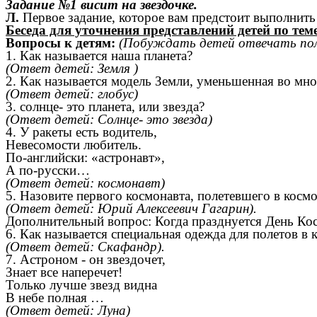
Задание №1 висит на звездочке.
Л.
Первое задание, которое вам предстоит выполнить 
Беседа для уточнения представлений детей по теме
Вопросы к детям:
(Побуждать детей отвечать пол
1. Как называется наша планета?
(Ответ детей: Земля )
2. Как называется модель Земли, уменьшенная во мно
(Ответ детей: глобус)
3. солнце- это планета, или звезда?
(Ответ детей: Солнце- это звезда)
4. У ракеты есть водитель,
Невесомости любитель.
По-английски: «астронавт»,
А по-русски…
(Ответ детей: космонавт)
5. Назовите первого космонавта, полетевшего в космо
(Ответ детей: Юрий Алексеевич Гагарин).
Дополнительный вопрос: Когда празднуется День Кос
6. Как называется специальная одежда для полетов в 
(Ответ детей: Скафандр).
7. Астроном - он звездочет,
Знает все наперечет!
Только лучше звезд видна
В небе полная …
(Ответ детей: Луна)