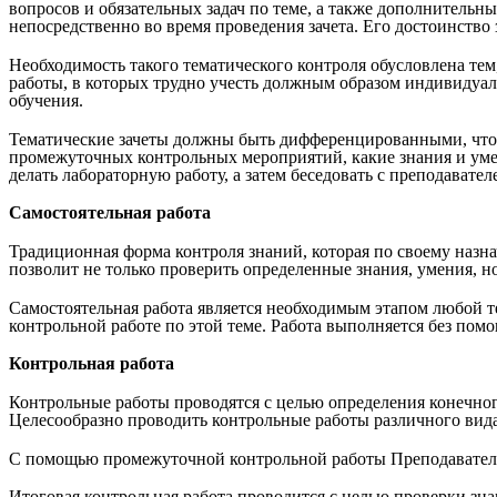
вопросов и обязательных задач по теме, а также дополнительн
непосредственно во время проведения зачета. Его достоинство
Необходимость такого тематического контроля обусловлена те
работы, в которых трудно учесть должным образом индивидуал
обучения.
Тематические зачеты должны быть дифференцированными, чтобы
промежуточных контрольных мероприятий, какие знания и умен
делать лабораторную работу, а затем беседовать с преподавател
Самостоятельная работа
Традиционная форма контроля знаний, которая по своему назн
позволит не только проверить определенные знания, умения, н
Самостоятельная работа является необходимым этапом любой т
контрольной работе по этой теме. Работа выполняется без пом
Контрольная работа
Контрольные работы проводятся с целью определения конечного
Целесообразно проводить контрольные работы различного вида
С помощью промежуточной контрольной работы Преподаватель 
Итоговая контрольная работа проводится с целью проверки зна