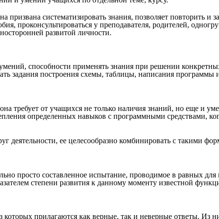
Она призвана систематизировать знания, позволяет повторить и 
ия, проконсультироваться у преподавателя, родителей, одногру
зносторонней развитой личности.
умений, способности применять знания при решении конкретных з
чать задания построения схемы, таблицы, написания программы и 
она требует от учащихся не только наличия знаний, но еще и ум
крепления определенных навыков с программными средствами, к
уг деятельности, ее целесообразно комбинировать с такими форм
ельно просто составленное испытание, проводимое в равных для
казателем степени развития к данному моменту известной функц
з которых прилагаются как верные, так и неверные ответы. Из н