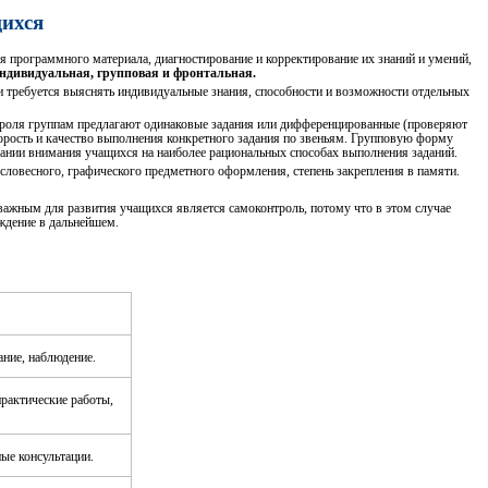
ихся
я программного материала, диагностирование и корректирование их знаний и умений,
ндивидуальная, групповая и фронтальная.
ли требуется выяснять индивидуальные знания, способности и возможности отдельных
онтроля группам предлагают одинаковые задания или дифференцированные (проверяют
корость и качество выполнения конкретного задания по звеньям. Групповую форму
вании внимания учащихся на наиболее рациональных способах выполнения заданий.
 словесного, графического предметного оформления, степень закрепления в памяти.
ажным для развития учащихся является самоконтроль, потому что в этом случае
ждение в дальнейшем.
ание, наблюдение.
практические работы,
ые консультации.