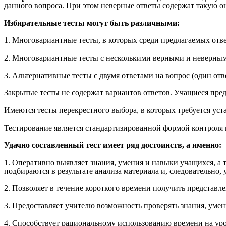
данного вопроса. При этом неверные ответы содержат такую о
Избирательные тесты могут быть различными:
1. Многовариантные тесты, в которых среди предлагаемых отв
2. Многовариантные тесты с несколькими верными и неверным
3. Альтернативные тесты с двумя ответами на вопрос (один отв
Закрытые тесты не содержат вариантов ответов. Учащиеся пред
Имеются тесты перекрестного выбора, в которых требуется уст
Тестирование является стандартизированной формой контроля в
Удачно составленный тест имеет ряд достоинств, а именно:
1. Оперативно выявляет знания, умения и навыки учащихся, а 
подбираются в результате анализа материала и, следовательно
2. Позволяет в течение короткого времени получить представл
3. Предоставляет учителю возможность проверять знания, уме
4. Способствует рациональному использованию времени на уро