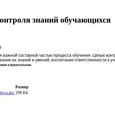
онтроля знаний обучающихся
а
я важной составной частью процесса обучения. Целью кон
ание их знаний и умений, воспитание ответственности к у
овая и фронтальная.
Размер
298 КБ
ihsya.doc