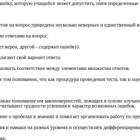
шибку, которую учащийся может допустить, имея определенные 
етов на вопрос приведено несколько неверных и единственный в
и ответами на вопрос.
ет верен, другой - содержит ошибку).
лагают свой вариант ответа.
ановить соответствие между элементами множества ответов.
 том понимании, что как процедура проведения теста, так и оце
также понимание им закономерностей, лежащих в основе изучаем
, учитывают трудности усвоения и характер возможных ошибок.
ение о пробелах в знаниях и помогает организовать работу по п
ния и навыки на разных уровнях и осуществлять дифференцирова
ке.