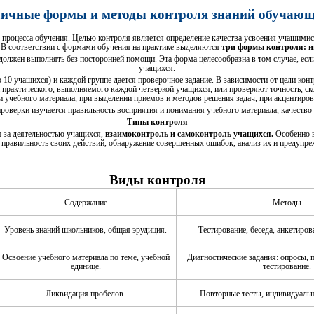
личные формы и методы контроля знаний обучающ
процесса обучения. Целью контроля является определение качества усвоения учащимис
. В соответствии с формами обучения на практике выделяются
три формы контроля: и
 должен выполнять без посторонней помощи. Эта форма целесообразна в том случае, ес
учащихся.
до 10 учащихся) и каждой группе дается проверочное задание. В зависимости от цели к
и практического, выполняемого каждой четверкой учащихся, или проверяют точность, с
 учебного материала, при выделении приемов и методов решения задач, при акцентиро
 проверки изучается правильность восприятия и понимания учебного материала, качество
Типы контроля
 за деятельностью учащихся,
взаимоконтроль и самоконтроль учащихся.
Особенно в
я правильность своих действий, обнаружение совершенных ошибок, анализ их и предупре
Виды контроля
Содержание
Методы
Уровень знаний школьников, общая эрудиция.
Тестирование, беседа, анкетиров
Освоение учебного материала по теме, учебной
Диагностические задания: опросы, 
единице.
тестирование.
Ликвидация пробелов.
Повторные тесты, индивидуальн