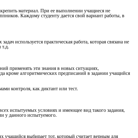
закрепить материал. При ее выполнении учащиеся не
ппников. Каждому студенту дается свой вариант работы, в
адач используется практическая работа, которая связана не
т.д.
ений применять эти знания в новых ситуациях,
огда кроме алгоритмических предписаний в задании учащийся
ами контроля, как диктант или тест.
 всех испытуемых условиях и имеющее вид такого задания,
ии у данного испытуемого.
их учащийся выбирает тот, который считает верным для