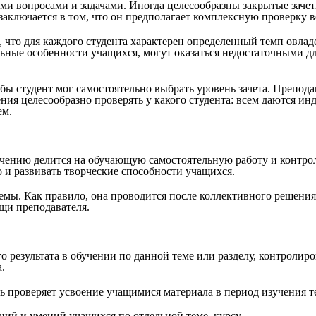
ыми вопросами и задачами. Иногда целесообразны закрытые заче
 заключается в том, что он предполагает комплексную проверку 
м, что для каждого студента характерен определенный темп овл
ьные особенности учащихся, могут оказаться недостаточными дл
 студент мог самостоятельно выбрать уровень зачета. Преподав
ия целесообразно проверять у какого студента: всем даются инд
ем.
ачению делится на обучающую самостоятельную работу и контро
о и развивать творческие способности учащихся.
емы. Как правило, она проводится после коллективного решения
ощи преподавателя.
 результата в обучении по данной теме или разделу, контролиро
.
проверяет усвоение учащимися материала в период изучения т
ний и умений учащихся по отдельной теме, курсу.