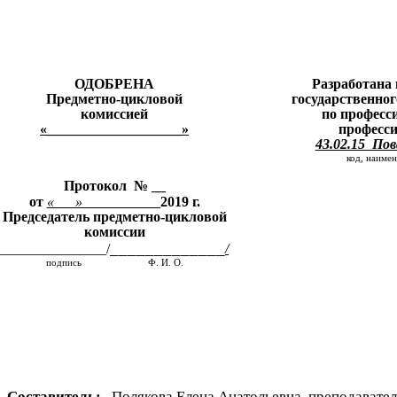
ОДОБРЕНА
Разработана 
Предметно-цикловой
государственно
комиссией
по професс
«___________________»
професси
43.02.15 Пов
код, наиме
Протокол № __
от
«___»___________
2019 г.
Председатель предметно-цикловой
комиссии
_____________
_______________/
/
подпись Ф. И. О.
Составитель:
Полякова Елена Анатольевна, преподавател