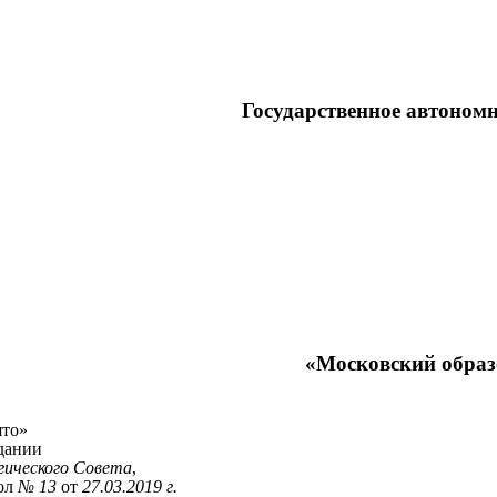
Государственное автоном
«Московский образ
то»
едании
гического Совета
,
ол
№ 13
от
27.03.2019 г.