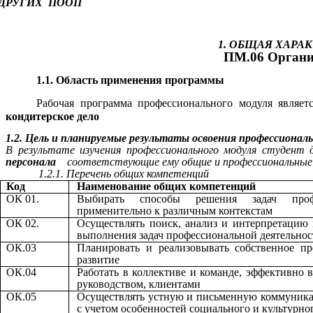
ДРУГИХ ПООП
1. ОБЩАЯ ХАР
ПМ.06 Организ
1.1. Область применения программы
Рабочая программа профессионального модуля явля
кондитерское дело
1.2. Цель и планируемые результаты освоения профессионал
В результате изучения профессионального модуля студент
персонала
соответствующие ему общие и профессиональные
1.2.1. Перечень общих компетенций
Код
Наименование общих компетенций
ОК 01.
Выбирать способы решения задач профес
применительно к различным контекстам
ОК 02.
Осуществлять поиск, анализ и интерпретацию
выполнения задач профессиональной деятельнос
ОК.03
Планировать и реализовывать собственное пр
развитие
ОК.04
Работать в коллективе и команде, эффективно в
руководством, клиентами
ОК.05
Осуществлять устную и письменную коммуника
с учетом особенностей социального и культурно