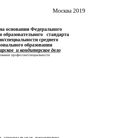
Москва 2019
на основании Федерального
го образовательного стандарта
ии/специальности среднего
онального образования
арское и кондитерское дело
нование профессии/специальности
ь специальных дисциплин