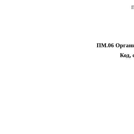
П
ПМ.06 Организ
Код, 