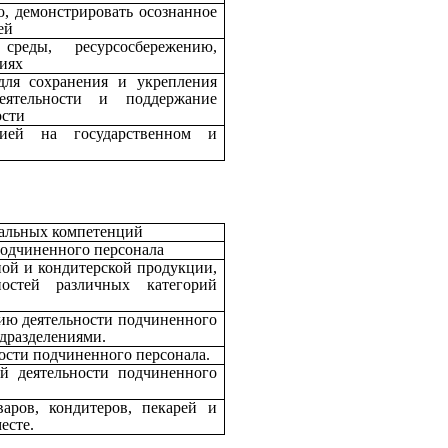
, демонстрировать осознанное
ей
реды, ресурсосбережению,
циях
для сохранения и укрепления
еятельности и поддержание
ости
ацией на государственном и
нальных компетенций
подчиненного персонала
ной и кондитерской продукции,
стей различных категорий
ию деятельности подчиненного
одразделениями.
ости подчиненного персонала.
й деятельности подчиненного
варов, кондитеров, пекарей и
есте.