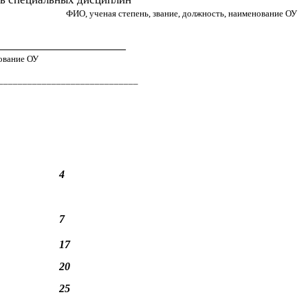
ФИО, ученая степень, звание, должность, наименование ОУ
_______________________
нование ОУ
_____________________________
4
7
17
20
25