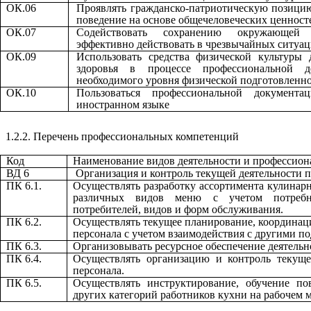
ОК.06
Проявлять гражданско-патриотическую позицию
поведение на основе общечеловеческих ценност
ОК.07
Содействовать сохранению окружающей с
эффективно действовать в чрезвычайных ситуа
ОК.09
Использовать средства физической культуры 
здоровья в процессе профессиональной д
необходимого уровня физической подготовленн
ОК.10
Пользоваться профессиональной документ
иностранном языке
1.2.2. Перечень профессиональных компетенций
Код
Наименование видов деятельности и профессио
ВД 6
Организация и контроль текущей деятельности 
ПК 6.1.
Осуществлять разработку ассортимента кулинар
различных видов меню с учетом потребно
потребителей, видов и форм обслуживания.
ПК 6.2.
Осуществлять текущее планирование, координац
персонала с учетом взаимодействия с другими п
ПК 6.3.
Организовывать ресурсное обеспечение деятельн
ПК 6.4.
Осуществлять организацию и контроль текуще
персонала.
ПК 6.5.
Осуществлять инструктирование, обучение по
других категорий работников кухни на рабочем м