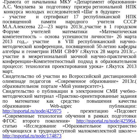
-Грамота от начальника МКУ «Департамент образования»
А.С. Чекулаева за подготовку призера региональной НПК
конкурса молодых исследователей «Шаг в будущее»
- участие и сертификат 17 республиканской НПК
посвященной памяти народного учителя СССР
М.А.Алексеева 22—23 марта 2013г.,участие в 1 городском
Форуме учителей математики «Математическая
компетентность – основа успешности личности» 26 марта
2013 год.,- участие в VIII республиканский научно-
методической конференции, посвященной 50-летию кафедры
алгебры и геометрии ИМИ СВФУ г.Якутск 28 марта 2013г.,-
участие в межрегиональной заочной научно-практической
конференции«Компетентностный подход в образовательном
процессе: технология проектирования урока» г.Якутск 2013
март.
Свидетельство об участии во Всероссийской дистанционной
олимпиаде педагогов «Современное образование» 2013г.(
образовательном портале «Мой университет»).
Свидетельство о публикации в электронном СМИ учебно-
методический материал «Практико-ориентированные задания
по математике как средство повышения качества
образования» Web-адрес публикации:
http://nsportal.ru/node/425975
, презентацию «Педсовет
«Современные технологии обучения в рамках подготовки
ФГОС второго поколения»
http://nsportal.ru/node/425964
,
статью «Исследование «Образовательное пространство
обучающихся в труднодоступной малокомплектной школе»»
http://nsportal.ru/node/174873