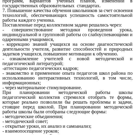
программ, вариантов учебных планов, изменений в
государственных образовательных стандартах.
7. Повышение качества обучения школьников за счет освоения
технологий, обеспечивающих успешность самостоятельной
работы каждого ученика.
Поставленные перед коллективом задачи решались через:
- совершенствование методики проведения урока,
индивидуальной и групповой работы со слабоуспевающими и
одаренными учащимися,
- коррекцию знаний учащихся на основе диагностической
деятельности учителя, развитие способностей и природных
задатков учащихся, повышение мотивации к обучению.
- ознакомление учителей с новой методической и
педагогической литературой;
-аттестацию педагогических кадров;
- знакомство и применение опыта педагогов школ района по
использованию интерактивных технологий, в том числе,
информационных;
- через материальное стимулирование.
При планировании методической работы школы
педагогический коллектив стремился отобрать те формы,
которые реально позволили бы решать проблемы и задачи,
стоящие перед школой. При планировании методической
работы школы были отобраны следующие формы:
- методические объединения;
- методический совет;
- открытые уроки, их анализ и самоанализ;
- взаимопосещение уроков;