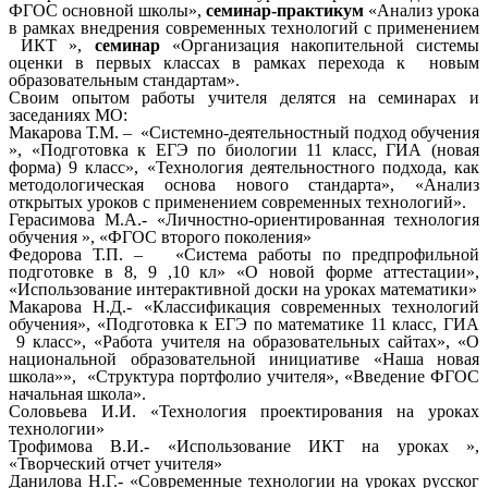
ФГОС основной школы»,
семинар-практикум
«Анализ урока
в рамках внедрения современных технологий с применением
ИКТ »,
семинар
«Организация накопительной системы
оценки в первых классах в рамках перехода к новым
образовательным стандартам».
Своим опытом работы учителя делятся на семинарах и
заседаниях МО:
Макарова Т.М. – «Системно-деятельностный подход обучения
», «Подготовка к ЕГЭ по биологии 11 класс, ГИА (новая
форма) 9 класс», «Технология деятельностного подхода, как
методологическая основа нового стандарта», «Анализ
открытых уроков с применением современных технологий».
Герасимова М.А.- «Личностно-ориентированная технология
обучения », «ФГОС второго поколения»
Федорова Т.П. – «Система работы по предпрофильной
подготовке в 8, 9 ,10 кл» «О новой форме аттестации»,
«Использование интерактивной доски на уроках математики»
Макарова Н.Д.- «Классификация современных технологий
обучения», «Подготовка к ЕГЭ по математике 11 класс, ГИА
9 класс», «Работа учителя на образовательных сайтах», «О
национальной образовательной инициативе «Наша новая
школа»», «Структура портфолио учителя», «Введение ФГОС
начальная школа».
Соловьева И.И. «Технология проектирования на уроках
технологии»
Трофимова В.И.- «Использование ИКТ на уроках »,
«Творческий отчет учителя»
Данилова Н.Г.- «Современные технологии на уроках русског