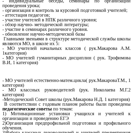
- индивидуальные беседы, семинары по организации
проведения урока;
- организация и контроль за курсовой подготовкой учителей;
- аттестация педагогов;
- участие учителей в НПК различного уровня;
- обзор научно- методической литературы;
- участие в семинарах различного уровня.
- обновление научно-методической базы
Главными звеньями в структуре методической службы школы
являются МО, в школе их 5:
- МО учителей начальных классов ( рук.Макарова А.М.
1категория)
- МО учителей гуманитарных дисциплин ( рук. Трофимова
В.И, 1 категория)
- МО учителей естественно-матем.цикла( рук.МакароваТ.М., 1
категория)
- МО классных руководителей (рук. Николаева М.Г.2
категория)
-Методический Совет школы (рук.Макарова Н.Д. 1 категория)
В соответствии с годовым планом работы были проведены
педагогические советы
по темам:
1) Мотивационные установки учащихся и учителей к
организации и проведению ЕГЭ
2)Организация предпрофильной подготовки и профильного
обучения.
3)Работа классных руководителей и учителей предметников