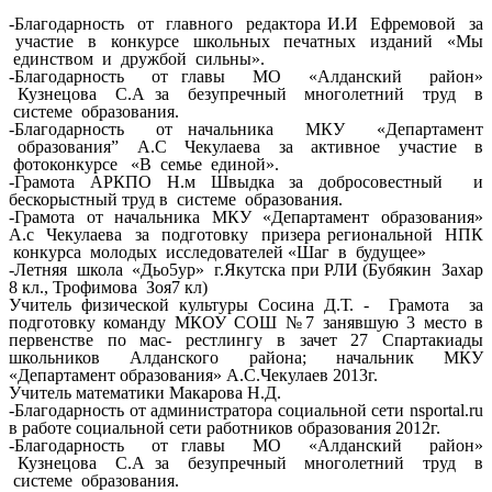
-Благодарность от главного редактора И.И Ефремовой за
участие в конкурсе школьных печатных изданий «Мы
единством и дружбой сильны».
-Благодарность от главы МО «Алданский район»
Кузнецова С.А за безупречный многолетний труд в
системе образования.
-Благодарность от начальника МКУ «Департамент
образования” А.С Чекулаева за активное участие в
фотоконкурсе «В семье единой».
-Грамота АРКПО Н.м Швыдка за добросовестный и
бескорыстный труд в системе образования.
-Грамота от начальника МКУ «Департамент образования»
А.с Чекулаева за подготовку призера региональной НПК
конкурса молодых исследователей «Шаг в будущее»
-Летняя школа «Дьо5ур» г.Якутска при РЛИ (Бубякин Захар
8 кл., Трофимова Зоя7 кл)
Учитель физической культуры Сосина Д.Т. - Грамота за
подготовку команду МКОУ СОШ №7 занявшую 3 место в
первенстве по мас- рестлингу в зачет 27 Спартакиады
школьников Алданского района; начальник МКУ
«Департамент образования» А.С.Чекулаев 2013г.
Учитель математики Макарова Н.Д.
-Благодарность от администратора социальной сети nsportal.ru
в работе социальной сети работников образования 2012г.
-Благодарность от главы МО «Алданский район»
Кузнецова С.А за безупречный многолетний труд в
системе образования.