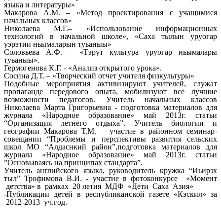
языка и литературы»
Макарова А.М. – «Метод проектирования с учащимися
начальных классов»
Николаева М.Г.– «Использование информационных
технологий в начальной школе», «Саха тылын уруогар
уэрэтии ньымаларын туьаныы»
Соловьева А.Ф. – «Тэрут культура уруогар ньымалары
туьаныы».
Гермогенова К.Г. - «Анализ открытого урока».
Сосина Д.Т. – «Творческий отчет учителя физкультуры»
Подобные мероприятия активизируют учителей, служат
пропаганде передового опыта, мобилизуют все лучшие
возможности педагогов. Учитель начальных классов
Николаева Марта Григорьевна - подготовка материалов для
журнала «Народное образование» май 2013г. статьи
“Организация летнего отдыха”. Учитель биологии и
географии Макарова Т.М. – участие в районном семинар-
совещании “Проблемы и перспективы развития сельских
школ МО “Алдаснкий район”,подготовка материалов для
журнала «Народное образование» май 2013г. статьи
”Основываясь на принципах стандарта”.
Учитель английского языка, руководитель кружка “Иьирэх
тыл” Трофимова В.И. - участие в фотоконкурсе «Момент
детства» в рамках 20 летия МДФ «Дети Саха Азия»
-Публикации детей в республиканской газете «Кэскил» за
2012-2013 уч.год.