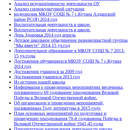
Анализ результативности деятельности ОУ
Анализ социокультурной ситуации
видеоролик МКОУ СОШ № 7 с.Кутана Алданский
район РС(Я) 2014 год
Воспитательная деятельность в школе.
Воспитательная деятельность в школе.
День Здоровья 2014 год апрель
Детское школьное объединение разновозрастной группы
"Мы вместе" 2014-15 уч.год
Дополнительное образование в МКОУ СОШ № 7 2013-
15 уч.годы
Достижения обучающихся МКОУ СОШ № 7 с.Кутана
2014 год
Достижения учащихся за 2009 год
Достижнения учащихся 2013 год
Из истории нашей школы
Информация о проведенных мероприятиях месячника,
посвященного 69 годовщине празднования Великой
Победы в Великой Отечественной войне.
Об организации и проведении мероприятий,
посвященных Году литературы в 2015 году.
План основных мероприятий по подготовке и
проведению празднования 70-й годовщины Победы в
Великой Отечественной войне 1941-45 годы
Приоритетные направления деятельности школы,