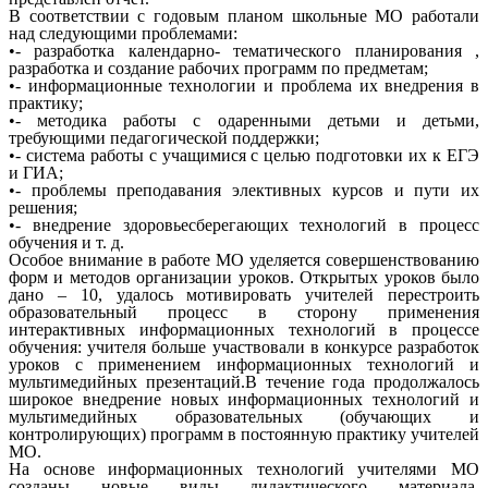
В соответствии с годовым планом школьные МО работали
над следующими проблемами:
•- разработка календарно- тематического планирования ,
разработка и создание рабочих программ по предметам;
•- информационные технологии и проблема их внедрения в
практику;
•- методика работы с одаренными детьми и детьми,
требующими педагогической поддержки;
•- система работы с учащимися с целью подготовки их к ЕГЭ
и ГИА;
•- проблемы преподавания элективных курсов и пути их
решения;
•- внедрение здоровьесберегающих технологий в процесс
обучения и т. д.
Особое внимание в работе МО уделяется совершенствованию
форм и методов организации уроков. Открытых уроков было
дано – 10, удалось мотивировать учителей перестроить
образовательный процесс в сторону применения
интерактивных информационных технологий в процессе
обучения: учителя больше участвовали в конкурсе разработок
уроков с применением информационных технологий и
мультимедийных презентаций.В течение года продолжалось
широкое внедрение новых информационных технологий и
мультимедийных образовательных (обучающих и
контролирующих) программ в постоянную практику учителей
МО.
На основе информационных технологий учителями МО
созданы новые виды дидактического материала.