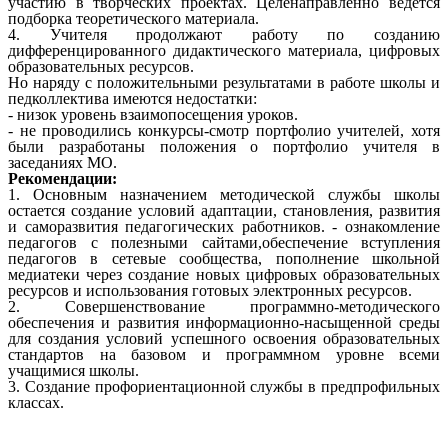
участию в творческих проектах. Целенаправленно ведется
подборка теоретического материала.
4. Учителя продолжают работу по созданию
дифференцированного дидактического материала, цифровых
образовательных ресурсов.
Но наряду с положительными результатами в работе школы и
педколлектива имеются недостатки:
- низок уровень взаимопосещения уроков.
- не проводились конкурсы-смотр портфолио учителей, хотя
были разработаны положения о портфолио учителя в
заседаниях МО.
Рекомендации:
1. Основным назначением методической службы школы
остается создание условий адаптации, становления, развития
и саморазвития педагогических работников. - ознакомление
педагогов с полезными сайтами,обеспечение вступления
педагогов в сетевые сообщества, пополнение школьной
медиатеки через создание новых цифровых образовательных
ресурсов и использования готовых электронных ресурсов.
2. Совершенствование программно-методического
обеспечения и развития информационно-насыщенной среды
для создания условий успешного освоения образовательных
стандартов на базовом и программном уровне всеми
учащимися школы.
3. Создание профориентационной службы в предпрофильных
классах.