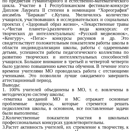
по предметам гуманитарного и естественно-математического
цикла. Участие в I Республиканском фестивале-конкусре
Диплом Лауреата II степени в номинации “Хореография”
ансамбль “Биракан” с.Кутана. Увеличилось количество
учащихся, участвовавших в исследовательских и социальных
проектах ( «Здоровый образ жизни», «Лекарственные травы
»,«Чистая планета»),различного вида конкурсах: от
творческих до интеллектуальных: «Русский медвежонок»,
«Кенгуру», «Пегас» конкурсы рисунков и др. Это
свидетельствует положительным показателем работы школы в
области индивидуализации школы, работы с одаренными
детьми, успешности работы педагогического коллектива по
развитию творческих и интеллектуальных способностей
учащихся. Большое внимание в третьей и четвертой четверти
было уделено повышению качества обучения. В течение этого
времени учителями МО проводилась работа с отстающими
учениками. Это позволили лучше ожидаемого завершить
аттестационный период.
Выводы:
1. 100% учителей объединены в МО, т. е. вовлечены в
методическую систему школы;
-тематика заседаний МО и МС отражает основные
проблемные вопросы, которые стремится решать
педколлектив школы, в основном, все поставленные задачи
были выполнены;
2.Количественные показатели участия в школьных
профессиональных конкурсах удовлетворительны.
3.Растет активность учителей, их стремление к творчеству, к