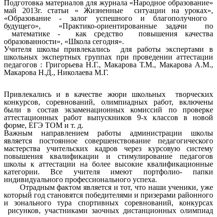
Подготовка материалов для журнала «Народное образование»
май 2013г. статьи « Жизненные ситуации на уроках»,
«Образование - залог успешного и благополучного
будущего», «Практико-ориентированные задачи по
математике - как средство повышения качества
образованности», «Школа сегодня».
Учителя школы привлекались для работы экспертами в
школьных экспертных группах при проведении аттестации
педагогов : Григорьева Н.Г., Макарова Т.М., Макарова А.М.,
Макарова Н.Д., Николаева М.Г.
Привлекались и в качестве жюри школьных творческих
конкурсов, соревнований, олимпиадных работ, включены
были в состав экзаменационных комиссий по проверке
аттестационных работ выпускников 9-х классов в новой
форме, ЕГЭ ТОМ и т. д.
Важным направлением работы администрации школы
является постоянное совершенствование педагогического
мастерства учительских кадров через курсовую систему
повышения квалификации и стимулирование педагогов
школы к аттестации на более высокие квалификационные
категории. Все учителя имеют портфолио- папки
индивидуального профессионального успеха.
Отрадным фактом является и тот, что наши ученики, уже
который год становятся победителями и призерами районного
и зонального тура спортивных соревнований, конкурсах
рисунков, участниками заочных дистанционных олимпиад