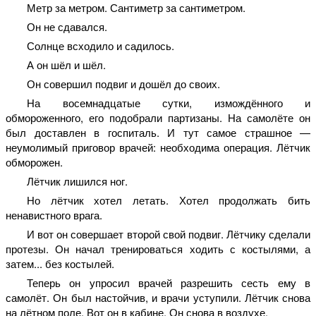
Метр за метром. Сантиметр за сантиметром.
Он не сдавался.
Солнце всходило и садилось.
А он шёл и шёл.
Он совершил подвиг и дошёл до своих.
На восемнадцатые сутки, измождённого и
обмороженного, его подобрали партизаны. На самолёте он
был доставлен в госпиталь. И тут самое страшное —
неумолимый приговор врачей: необходима операция. Лётчик
обморожен.
Лётчик лишился ног.
Но лётчик хотел летать. Хотел продолжать бить
ненавистного врага.
И вот он совершает второй свой подвиг. Лётчику сделали
протезы. Он начал тренироваться ходить с костылями, а
затем... без костылей.
Теперь он упросил врачей разрешить сесть ему в
самолёт. Он был настойчив, и врачи уступили. Лётчик снова
на лётном поле. Вот он в кабине. Он снова в воздухе.