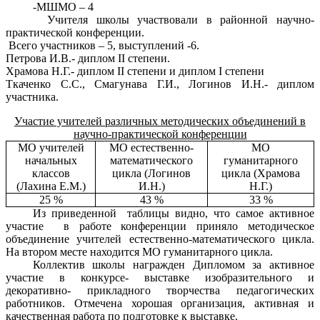
-МШМО – 4
Учителя школы участвовали в районной научно-
практической конференции.
Всего участников – 5, выступлений -6.
Петрова И.В.- диплом II степени.
Храмова Н.Г.- диплом II степени и диплом I степени
Ткаченко С.С., Смагунава Г.И., Логинов И.Н.- диплом
участника.
Участие учителей различных методических объединений в
научно-практической конференции
МО учителей
МО естественно-
МО
начальных
математического
гуманитарного
классов
цикла (Логинов
цикла (Храмова
(Лахина Е.М.)
И.Н.)
Н.Г.)
25 %
43 %
33 %
Из приведенной таблицы видно, что самое активное
участие в работе конференции приняло методическое
объединение учителей естественно-математического цикла.
На втором месте находится МО гуманитарного цикла.
Коллектив школы награжден Дипломом за активное
участие в конкурсе- выставке изобразительного и
декоративно- прикладного творчества педагогических
работников. Отмечена хорошая организация, активная и
качественная работа по подготовке к выставке.