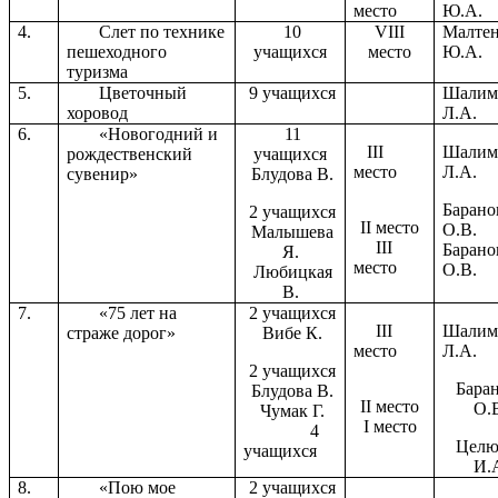
место
Ю.А.
4.
Слет по технике
10
VIII
Малте
пешеходного
учащихся
место
Ю.А.
туризма
5.
Цветочный
9 учащихся
Шалим
хоровод
Л.А.
6.
«Новогодний и
11
III
Шалим
рождественский
учащихся
место
Л.А.
сувенир»
Блудова В.
Барано
2 учащихся
II место
О.В.
Малышева
III
Барано
Я.
место
О.В.
Любицкая
В.
7.
«75 лет на
2 учащихся
III
Шалим
страже дорог»
Вибе К.
место
Л.А.
2 учащихся
Бара
Блудова В.
II место
О.
Чумак Г.
I место
4
Целю
учащихся
И.
8.
«Пою мое
2 учащихся