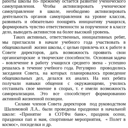
работы школы по- прежнему остается развитие ученического
самоуправления. Чтобы активизировать ученическое
самоуправление в школе, необходимо активизировать
деятельность органов самоуправления на уровне классов,
развивать и обязательно поощрять инициативу учащихся,
формировать чувство ответственности за порученное в классе
дело, выводить активистов на более высокий уровень.
Таких активных, ответственных, инициативных ребят,
мы пригласили в начале учебного года участвовать в
общешкольной жизни школы, с целью привлечь их к работе в
Совете директоров, дать возможность проявить свои
организаторские и творческие способности. Основная задача
- вовлечение в работу учащихся среднего звена - успешно
решалась в течение учебного года. Регулярно проводились
заседания Совета, на которых планировалось проведение
общешкольных дел, делался их анализ. На них ребята
получали навыки общения с окружающими, учились
отстаивать свое мнение в спорах, т. е имели возможность
самореализации. Это все способствует формированию
активной жизненной позиции.
Силами членов Совета директоров под руководством
Шалимовой Л.А.. были проведены праздники в начальной
школе: «Принятие в СОТФи банк», праздник осени,
праздники пап и мам, спортивные мероприятия, « Полет в
космос», посиделки и др.