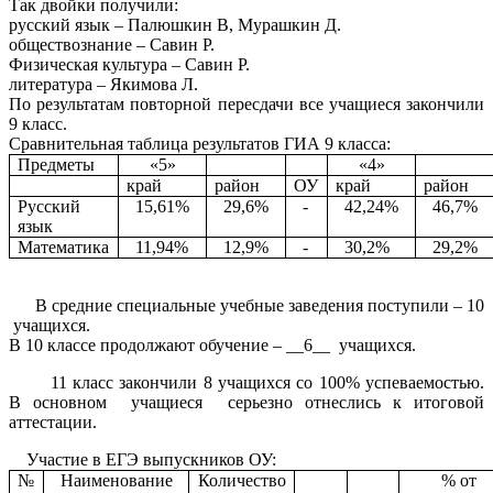
Так двойки получили:
русский язык – Палюшкин В, Мурашкин Д.
обществознание – Савин Р.
Физическая культура – Савин Р.
литература – Якимова Л.
По результатам повторной пересдачи все учащиеся закончили
9 класс.
Сравнительная таблица результатов ГИА 9 класса:
Предметы
«5»
«4»
край
район
ОУ
край
район
Русский
15,61%
29,6%
-
42,24%
46,7%
язык
Математика
11,94%
12,9%
-
30,2%
29,2%
В средние специальные учебные заведения поступили – 10
учащихся.
В 10 классе продолжают обучение – __6__ учащихся.
11 класс закончили 8 учащихся со 100% успеваемостью.
В основном учащиеся серьезно отнеслись к итоговой
аттестации.
Участие в ЕГЭ выпускников ОУ:
№
Наименование
Количество
% от