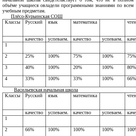
объёме учащиеся овладели программными знаниями по всем
учебным предметам.
Плёсо-Курьинская СОШ
Классы
Русский
язык
математика
чте
качество
успеваем.
качество
успеваем.
кач
1
2
25%
100%
75%
100%
75
3
40%
100%
20%
100%
80
4
33%
100%
33%
100%
66
Васильевская начальная школа
Классы
Русский
язык
математика
чте
качество
успеваем.
качество
успеваем.
кач
1
2
66%
100%
100%
100%
100