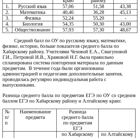
краю
району
1.
Русский язык
57,06
51,58
43,38
2.
Математика
40,46
36,28
45,13
3.
Физика
52,24
55,20
-
4.
Биология
54,35
50,30
43,00
5.
Обществознание
57,93
57,30
48,67
Средний балл по ОУ по русскому языку, математике,
физике, истории, больше показателя среднего балла по
Хабарскому району. Учителями Чеховой Е.А., Смагуновой
Г.И., Петровой И.В., Храмовой Н.Г. была правильно
спланирована система повторения материала по данным
предметам. В течение года были организованы
администрацией и педагогами дополнительные занятия,
проводилась регулярно индивидуальная работа с
выпускниками.
Разница среднего балла по предметам ЕГЭ по ОУ со средним
баллом ЕГЭ по Хабарскому району и Алтайскому краю:
№
Наименование
Разница
п/
предмета
среднего балла
п
по предметам
ЕГЭ
по Хабарскому
по Алтайскому