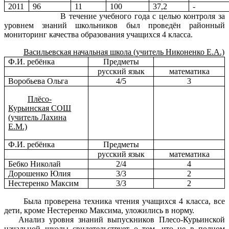
2011
96
11
100
37,2
-
В течение учебного года с целью контроля за
уровнем знаний школьников был проведён районный
мониторинг качества образования учащихся 4 класса.
Васильевская начальная школа (учитель Никоненко Е.А.)
Ф.И. ребёнка
Предметы
русский язык
математика
Воробьева Ольга
4/5
3
Плёсо-
Курьинская СОШ
(учитель Лахина
Е.М.)
Ф.И. ребёнка
Предметы
русский язык
математика
Бебко Николай
2/4
4
Дорошенко Юлия
3/3
2
Нестеренко Максим
3/3
2
Была проверена техника чтения учащихся 4 класса, все
дети, кроме Нестеренко Максима, уложились в норму.
Анализ уровня знаний выпускников Плесо-Курьинской
начальной школы свидетельствует о том, что не в полном