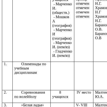
отмечен
Н.Г.
- Марченко
отмечен
Храмо
И.
отмечен
Н.Г
(обществ.)
отмечен
Храмо
- Мошков
Н.Г.
А
Барано
(география)
О.В.
- Марченко
Барано
И
О.В
(география)
- Марченко
И. (нем/яз)
- Гладченко
И. (нем/яз)
1.
Олимпиады по
учебным
дисциплинам
2.
Соревнования
8
IV место
Малте
по волейболу
учащихся
Ю.А.
3.
«Белая ладья»
V- VIII
Малте