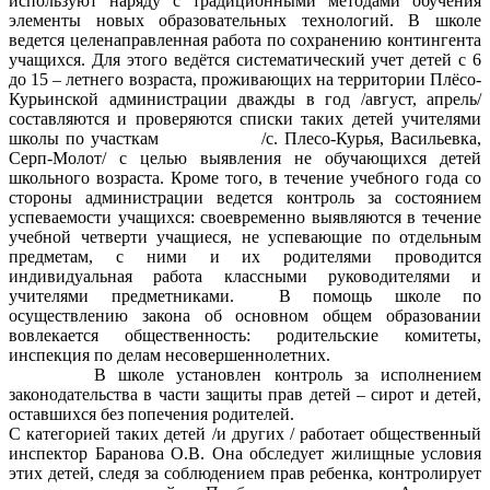
используют наряду с традиционными методами обучения
элементы новых образовательных технологий. В школе
ведется целенаправленная работа по сохранению контингента
учащихся. Для этого ведётся систематический учет детей с 6
до 15 – летнего возраста, проживающих на территории Плёсо-
Курьинской администрации дважды в год /август, апрель/
составляются и проверяются списки таких детей учителями
школы по участкам /с. Плесо-Курья, Васильевка,
Серп-Молот/ с целью выявления не обучающихся детей
школьного возраста. Кроме того, в течение учебного года со
стороны администрации ведется контроль за состоянием
успеваемости учащихся: своевременно выявляются в течение
учебной четверти учащиеся, не успевающие по отдельным
предметам, с ними и их родителями проводится
индивидуальная работа классными руководителями и
учителями предметниками. В помощь школе по
осуществлению закона об основном общем образовании
вовлекается общественность: родительские комитеты,
инспекция по делам несовершеннолетних.
В школе установлен контроль за исполнением
законодательства в части защиты прав детей – сирот и детей,
оставшихся без попечения родителей.
С категорией таких детей /и других / работает общественный
инспектор Баранова О.В. Она обследует жилищные условия
этих детей, следя за соблюдением прав ребенка, контролирует