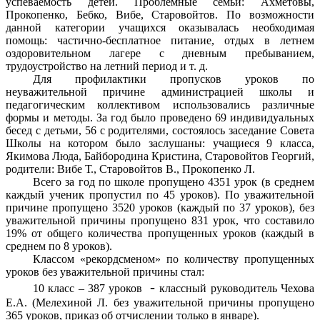
успеваемость детей. Проблемные семьи: Ахметовы,
Прокопенко, Бебко, Вибе, Старовойтов. По возможности
данной категории учащихся оказывалась необходимая
помощь: частично-бесплатное питание, отдых в летнем
оздоровительном лагере с дневным пребыванием,
трудоустройство на летний период и т. д.
Для профилактики пропусков уроков по
неуважительной причине администрацией школы и
педагогическим коллективом использовались различные
формы и методы. За год было проведено 69 индивидуальных
бесед с детьми, 56 с родителями, состоялось заседание Совета
Школы на котором было заслушаны: учащиеся 9 класса,
Якимова Люда, Байбородина Кристина, Старовойтов Георгий,
родители: Вибе Т., Старовойтов В., Прокопенко Л.
Всего за год по школе пропущено 4351 урок (в среднем
каждый ученик пропустил по 45 уроков). По уважительной
причине пропущено 3520 уроков (каждый по 37 уроков), без
уважительной причины пропущено 831 урок, что составило
19% от общего количества пропущенных уроков (каждый в
среднем по 8 уроков).
Классом «рекордсменом» по количеству пропущенных
уроков без уважительной причины стал:
-
10 класс
– 387 уроков
классный руководитель Чехова
Е.А. (Мелехиной Л. без уважительной причины пропущено
365 уроков, приказ об отчислении только в январе).