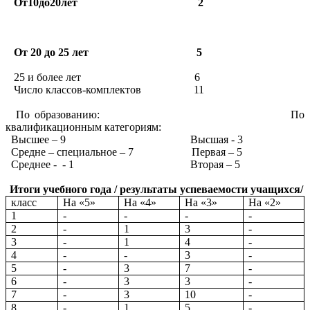
От10до20лет 2
От 20 до 25 лет 5
25 и более лет 6
Число классов-комплектов 11
По образованию: По
квалификационным категориям:
Высшее – 9 Высшая - 3
Средне – специальное – 7 Первая – 5
Среднее - - 1 Вторая – 5
Итоги учебного года / результаты успеваемости учащихся/
класс
На «5»
На «4»
На «3»
На «2»
1
-
-
-
-
2
-
1
3
-
3
-
1
4
-
4
-
-
3
-
5
-
3
7
-
6
-
3
3
-
7
-
3
10
-
8
-
1
5
-