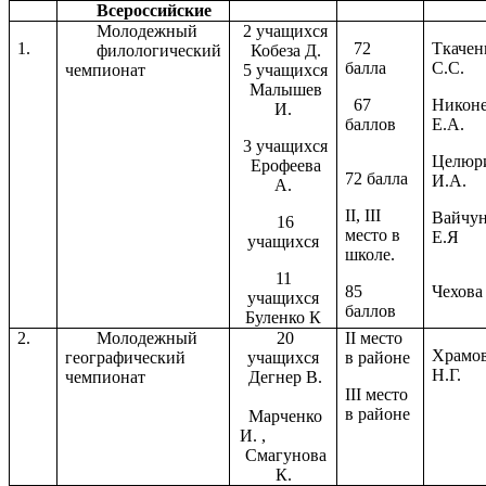
Всероссийские
Молодежный
2 учащихся
1.
72
Ткачен
филологический
Кобеза Д.
балла
С.С.
чемпионат
5 учащихся
Малышев
67
Никон
И.
баллов
Е.А.
3 учащихся
Целюр
Ерофеева
72 балла
И.А.
А.
II, III
Вайчу
16
место в
Е.Я
учащихся
школе.
11
85
Чехова
учащихся
баллов
Буленко К
2.
Молодежный
20
II место
Храмо
географический
учащихся
в районе
Н.Г.
чемпионат
Дегнер В.
III место
в районе
Марченко
И. ,
Смагунова
К.