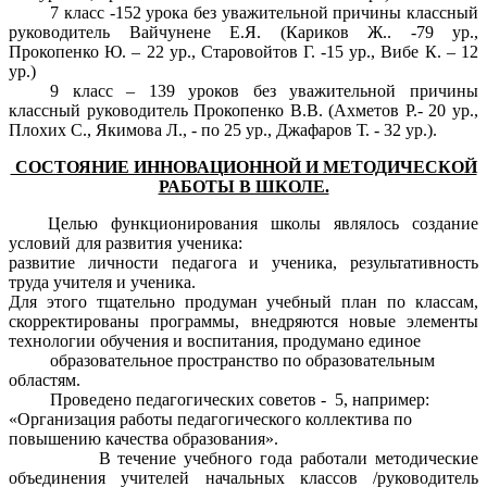
7 класс -152 урока без уважительной причины классный
руководитель Вайчунене Е.Я. (Кариков Ж.. -79 ур.,
Прокопенко Ю. – 22 ур., Старовойтов Г. -15 ур., Вибе К. – 12
ур.)
9 класс – 139 уроков без уважительной причины
классный руководитель Прокопенко В.В. (
Ахметов Р.- 20 ур.,
Плохих С., Якимова Л., - по 25 ур., Джафаров Т. - 32 ур.
).
СОСТОЯНИЕ ИННОВАЦИОННОЙ И МЕТОДИЧЕСКОЙ
РАБОТЫ В ШКОЛЕ.
Целью функционирования школы являлось создание
условий для развития ученика:
развитие личности педагога и ученика, результативность
труда учителя и ученика.
Для этого тщательно продуман учебный план по классам,
скорректированы программы, внедряются новые элементы
технологии обучения и воспитания, продумано единое
образовательное пространство по образовательным
областям.
Проведено педагогических советов - 5, например:
«Организация работы педагогического коллектива по
повышению качества образования».
В течение учебного года работали методические
объединения учителей начальных классов /руководитель