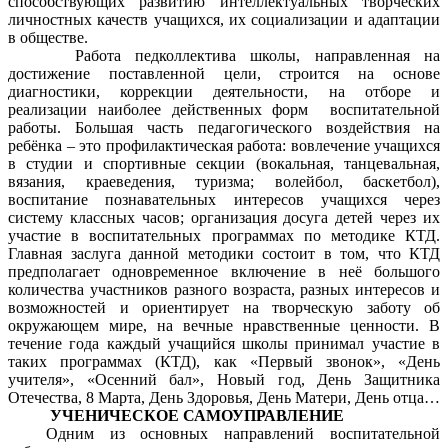
способствующих развитию интеллектуальных творческих
личностных качеств учащихся, их социализации и адаптации
в обществе.
Работа педколлектива школы, направленная на
достижение поставленной цели, строится на основе
диагностики, коррекции деятельности, на отборе и
реализации наиболее действенных форм воспитательной
работы. Большая часть педагогического воздействия на
ребёнка – это профилактическая работа: вовлечение учащихся
в студии и спортивные секции (вокальная, танцевальная,
вязания, краеведения, туризма; волейбол, баскетбол),
воспитание познавательных интересов учащихся через
систему классных часов; организация досуга детей через их
участие в воспитательных программах по методике КТД.
Главная заслуга данной методики состоит в том, что КТД
предполагает одновременное включение в неё большого
количества участников разного возраста, разных интересов и
возможностей и ориентирует на творческую заботу об
окружающем мире, на вечные нравственные ценности. В
течение года каждый учащийся школы принимал участие в
таких программах (КТД), как «Первый звонок», «День
учителя», «Осенний бал», Новый год, День Защитника
Отечества, 8 Марта, День Здоровья, День Матери, День отца…
УЧЕНИЧЕСКОЕ САМОУПРАВЛЕНИЕ
Одним из основных направлений воспитательной