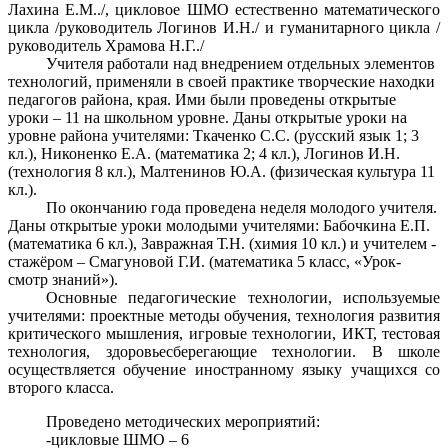
Лахина Е.М../, цикловое ШМО естественно математического
цикла /руководитель Логинов И.Н./ и гуманитарного цикла /
руководитель Храмова Н.Г../
Учителя работали над внедрением отдельных элементов
технологий, применяли в своей практике творческие находки
педагогов района, края. Ими были проведены открытые
уроки – 11 на школьном уровне. Даны открытые уроки на
уровне района учителями: Ткаченко С.С. (русский язык 1; 3
кл.), Никоненко Е.А. (математика 2; 4 кл.), Логинов И.Н.
(технология 8 кл.), Малтенинов Ю.А. (физическая культура 11
кл.).
По окончанию года проведена неделя молодого учителя.
Даны открытые уроки молодыми учителями: Бабочкина Е.П.
(математика 6 кл.), Завражная Т.Н. (химия 10 кл.) и учителем -
стажёром – Смагуновой Г.И. (математика 5 класс, «Урок-
смотр знаний»).
Основные педагогические технологии, используемые
учителями: проектные методы обучения, технология развития
критического мышления, игровые технологии, ИКТ, тестовая
технология, здоровьесберегающие технологии. В школе
осуществляется обучение иностранному языку учащихся со
второго класса.
Проведено методических мероприятий:
-цикловые ШМО – 6