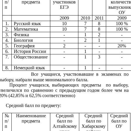
п/
предмета
участников
количеств
п
ЕГЭ
выпускник
ОУ
2009
2010
2011
2009
1.
Русский язык
10
7
8
100 %
2.
Математика
10
7
8
100 %
3.
Физика
-
1
2
-
4.
Биология
-
2
1
-
5.
География
2
-
-
20%
6.
История России
-
1
-
-
7.
Обществознание
-
1
3
-
8.
Немецкий язык
-
1
-
-
Все учащиеся, участвовавшие в экзаменах по
выбору, набрали выше минимального балла.
Процент учащихся, выбирающих предметы по выбору,
увеличился по сравнению с предыдущим годом более чем на
20% (42,85% и 62,5% соответственно)
Средний балл по предмету:
№
Наименование
Средний
Средний
Средний
п/
предмета
балл по
балл по
балл по
п
Алтайскому
Хабарскому
ОУ