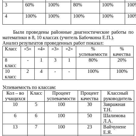
3
60%
100%
80%
100%
100
4
100%
100%
100%
100%
100
Были проведены районные диагностические работы по
математики в 8, 10 классах (учитель Бабочкина Е.П.).
Анализ результатов проведенных работ показал:
Класс
«5»
«4»
«3»
«2»
%
%
успеваемости
качества
8
-
1
3
1
80%
20%
класс
10
2
4
-
-
100%
100%
класс
Успеваемость по классам:
Кол – во
Класс
Процент
Процент
Классный
учащихся
успеваемости
качества
руководитель
10
5
100
30
Завражная
Т.Н.
6
6
100
50
Шалимова
Л.А.
13
7
100
23
Вайчунене
Е.Я.