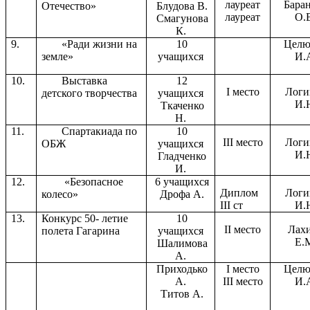
лауреат
Бара
Отечество»
Блудова В.
лауреат
О.
Смагунова
К.
9.
«Ради жизни на
10
Целю
земле»
учащихся
И.
10.
Выставка
12
I место
Логи
детского творчества
учащихся
И.
Ткаченко
Н.
11.
Спартакиада по
10
III место
Логи
ОБЖ
учащихся
И.
Гладченко
И.
12.
«Безопасное
6 учащихся
Диплом
Логи
колесо»
Дрофа А.
III ст
И.
13.
Конкурс 50- летие
10
II место
Лах
полета Гагарина
учащихся
Е.
Шалимова
А.
Приходько
I место
Целю
А.
III место
И.
Титов А.