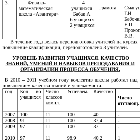
3.
Физико-
4
грамота
Смагу
математическая
учащихся
Г.И
школа «Авангард»
Бабак А.
Бабочк
6 учащихся
Е.П
2 учащихся
Прокоп
В.В.
В течение года велась переподготовка учителей на курсах
повышение квалификации, переподготовлено 3 учителей.
УРОВЕНЬ РАЗВИТИЯ УЧАЩИХСЯ, КАЧЕСТВО
ЗНАНИЙ, УМЕНИЙ И НАВЫКОВ ПРЕПОДАВАНИЯ И
ОРГАНИЗАЦИИ ПРОЦЕССА ОБУЧЕНИЯ.
В 2010 – 2011 учебном году коллектив школы работал над
повышением качества знаний и успеваемости.
год
Кол – во
Число
Успеваем.
Качество
учащихся
классов
Число
компл.
отстающ.
2007
100
11
100
40
-
2008
91
11
100
37,4
-
2009
97
11
100
37
-
2010
97
11
98,9
40,2
1