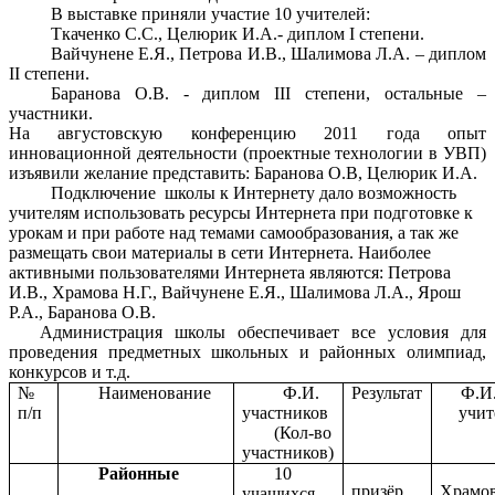
В выставке приняли участие 10 учителей:
Ткаченко С.С., Целюрик И.А.- диплом I степени.
Вайчунене Е.Я., Петрова И.В., Шалимова Л.А. – диплом
II степени.
Баранова О.В. - диплом III степени, остальные –
участники.
На августовскую конференцию 2011 года опыт
инновационной деятельности (проектные технологии в УВП)
изъявили желание представить: Баранова О.В, Целюрик И.А.
Подключение школы к Интернету дало возможность
учителям использовать ресурсы Интернета при подготовке к
урокам и при работе над темами самообразования, а так же
размещать свои материалы в сети Интернета. Наиболее
активными пользователями Интернета являются: Петрова
И.В., Храмова Н.Г., Вайчунене Е.Я., Шалимова Л.А., Ярош
Р.А., Баранова О.В.
Администрация школы обеспечивает все условия для
проведения предметных школьных и районных олимпиад,
конкурсов и т.д.
№
Наименование
Ф.И.
Результат
Ф.И
п/п
участников
учит
(Кол-во
участников)
Районные
10
призёр
Храмо
учащихся