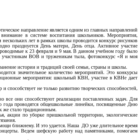
отическое направление является одним из главных направлений
е внимание в системе воспитания школьников. Мероприятия,
 нескольких лет в рамках школы проводится конкурс рисунков
одно празднуется День матери, День отца. Активное участие
оводимые к 23 февраля и 9 мая. В данном учебном году было
й участникам ВОВ и труженикам тыла, фотоконкурс «Я и моя
хранение истории и традиций своей семьи, страны и школы.
одится значительное количество мероприятий. Это конкурсы
адиционные мероприятия: школьный КВН, участие в КВНе дает
р и способствует не только развитию творческих способностей,
 все они способствуют реализации поставленных задач. Для
ого года проводятся общешкольные линейки, посвященные Дню
ак же стало традиционным.
я, акции по уборке пришкольной территории, экологические
язания.
мощи ближнему. И это удается. Наша ДО уже длительное время
концерты. Ведем шефскую работу над памятниками, помогаем