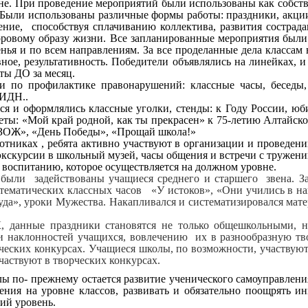
не. При проведение мероприятий были использованы как собстве
. Были использованы различные формы работы: праздники, акци
ение, способствуя сплачиванию коллектива, развития сострад
оровому образу жизни. Все запланированные мероприятия были
нья и по всем направлениям. За все проделанные дела классам 
вное, результативность. Победители объявлялись на линейках, и
ты ДО за месяц.
ми по профилактике правонарушений: классные часы, беседы,
 ИДН..
я и оформлялись классные уголки, стенды: к Году России, юби
еты: «Мой край родной, как ты прекрасен» к 75-летию Алтайско
а ЗОЖ», «День Победы», «Прощай школа!»
х , ребята активно участвуют в организации и проведении 
кскурсии в школьный музей, часы общения и встречи с тружени
питанию, которое осуществляется на должном уровне.
 были задействованы учащиеся среднего и старшего звена. З
тематических классных часов «У истоков», «Они учились в на
да», уроки Мужества. Накапливался и систематизировался мате
, данные праздники становятся не только общешкольными, н
 наклонностей учащихся, вовлечению их в разнообразную тво
ческих конкурсах. Учащиеся школы, по возможности, участвуют
частвуют в творческих конкурсах.
 по- прежнему остается развитие ученического самоуправления
ения на уровне классов, развивать и обязательно поощрять и
кий уровень.