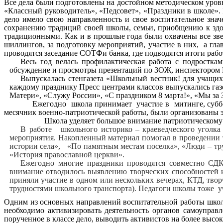
Все дела были подготовлены на достойном методическом уров
«Классный руководитель», «Педсовет», «Праздники в школе»
дело имело свою направленность и свое воспитательное знач
сохранению традиций своей школы, семьи, приобщению к зд
традиционными. Как и в прошлые года были охвачены все зве
шиллингов, за подготовку мероприятий, участие в них, а гла
проводятся заседание СОТФи банка, где подводятся итоги рабо
Весь год велась профилактическая работа с подростка
обсуждение и просмотры презентаций по ЗОЖ, инспектором
Выпускалась стенгазета «Школьный вестник! для учащихс
каждому празднику Пресс центрами классов выпускались газ
Матери», «Служу России», «С праздником 8 марта!», «Мы з
Ежегодно школа принимает участие в митинге, субботника
месячник военно-патриотической работы, были организованы э
Школа уделяет большое внимание патриотическому вос
В работе школьного историко – краеведческого уголка
мероприятия. Накопленный материал помогал в проведении 
истории села», «По памятным местам поселка», «Люди – тру
«История православной церкви».
Ежегодно многие праздники проводятся совместно СДК
внимание отводилось выявлению творческих способностей и
приняли участие в одном или нескольких вечерах, КТД, твор
трудностями школьного транспорта). Педагоги школы тоже у
Одним из основных направлений воспитательной работы школы
необходимо активизировать деятельность органов самоуправл
порученное в классе дело, выводить активистов на более высо