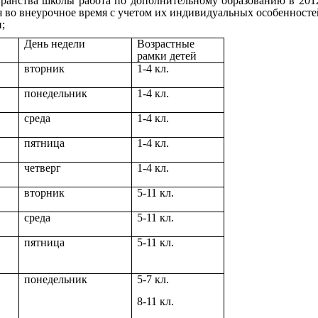
анства школы работа по дополнительному образованию в 2012-
во внеурочное время с учетом их индивидуальных особенносте
;
День недели
Возрастные
рамки детей
вторник
1-4 кл.
понедельник
1-4 кл.
среда
1-4 кл.
пятница
1-4 кл.
четверг
1-4 кл.
вторник
5-11 кл.
среда
5-11 кл.
пятница
5-11 кл.
понедельник
5-7 кл.
8-11 кл.