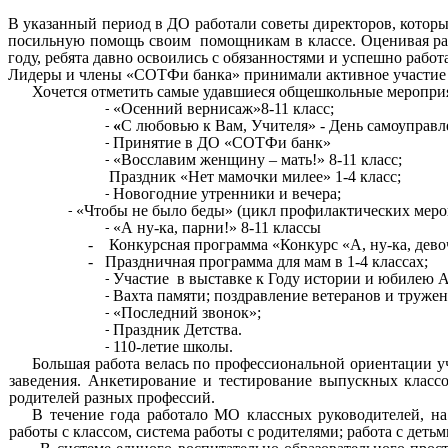
В указанный период в ДО работали советы директоров, которы
посильную помощь своим помощникам в классе. Оценивая работ
году, ребята давно освоились с обязанностями и успешно работ
Лидеры и члены «СОТФи банка» принимали активное участие в
Хочется отметить самые удавшиеся общешкольные меропри
«Осенний вернисаж»8-11 класс;
«
С любовью к Вам, Учителя» - День самоуправл
Принятие в ДО «СОТФи банк»
«Восславим женщину – мать!» 8-11 класс;
Праздник «Нет мамочки милее» 1-4 класс;
Новогодние утренники и вечера;
«Чтобы не было беды» (цикл профилактических меро
«А ну-ка, парни!» 8-11 классы
- Конкурсная программа «
Конкурс «А, ну-ка, дево
- Праздничная программа для мам в 1-4 классах;
Участие в выставке к Году истории и юбилею А
Вахта памяти; поздравление ветеранов и тружен
«Последний звонок»;
Праздник Детства.
110-летие школы.
Большая работа велась по профессиональной ориентации уч
заведения. Анкетирование и тестирование выпускных класс
родителей разных профессий.
В течение года работало МО классных руководителей, на
работы с классом, система работы с родителями; работа с дет