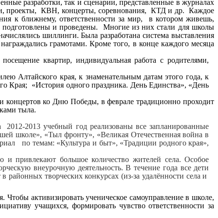
нные разработки, так и сценарии, представленные в журналах
и, проекты, КВН, концерты, соревнования, КТД и др. Каждое
ания к ближнему, ответственности за мир, в котором живешь,
 подготовлены и проведены. Многие из них стали для школы
начислялись шиллинги. Была разработана система выставления
 награждались грамотами. Кроме того, в конце каждого месяца
 посещение квартир, индивидуальная работа с родителями,
лею Алтайского края, к знаменательным датам этого года, к
го Края; «История одного праздника. День Единства», «День
концертов ко Дню Победы, в феврале традиционно проходит
ками тыла.
а 2012-2013 учебный год реализованы все запланированные
шей школе», «Тыл фронту», «Великая Отечественная война в
риал по темам: «Культура и быт», «Традиции родного края»,
о и привлекают большое количество жителей села. Особое
рческую внеурочную деятельность. В течение года все дети
 в районных творческих конкурсах (из-за удалённости села и
. Чтобы активизировать ученическое самоуправление в школе,
нициативу учащихся, формировать чувство ответственности за