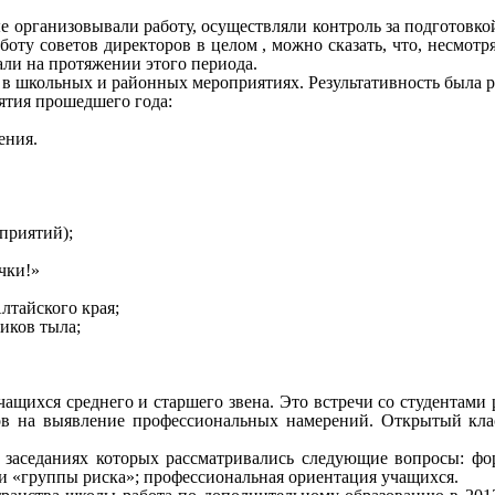
е организовывали работу, осуществляли контроль за подготовк
у советов директоров в целом , можно сказать, что, несмотря 
али на протяжении этого периода.
 школьных и районных мероприятиях. Результативность была р
ятия прошедшего года:
ения.
приятий);
чки!»
лтайского края;
иков тыла;
ащихся среднего и старшего звена. Это встречи со студентами
ов на выявление профессиональных намерений. Открытый кла
 заседаниях которых рассматривались следующие вопросы: фо
ьми «группы риска»; профессиональная ориентация учащихся.