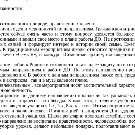
язанностям;
о отношения к природе, нравственных качеств.
азличных дел и мероприятий по направлениям. Гражданско-патри
вается сейчас очень часто и этому вопросу уделяется большо
нными и заняли свое место в плане работы ДО. На протяжении
ых связей и формирует интерес к истории своей семьи. Ежег
. К традиционным мероприятиям школы относятся праздники пр
и вечер «Семь Я», и конкурс «Семейный архив», посвященны
ание любви к Родине и готовности встать на ее защиту, но и со
имым направлением в работе ДО. По этому направлению пров
представления. В работе с данным направлением также есть тр
 в актерском , так и в музыкальном плане.
азвлекательным , все мероприятия носят воспитательный характе
ннюю личность.
оприятий по данному направлению прошло не так уж много, но
него и старшего – это беседы. Кроме того, в течение учебн
освящение учащихся 1-х, 5-х, 8-х, классов. Это мероприятие т
ьное и экологическое. Организацией планируются Дни здоровь
ех ступеней учащихся. Школа регулярно проводит семейные сост
 направлено на воспитание нравственности, человеколюбия, по
в уборке урожая, делают небольшие подарки, подготавливают 