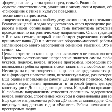
-формирование чувства долга перед, семьей, Родиной;
-чувства ответственности, уважения к закону, своим правам, об
-приобщение к этике и культуре поведения,
-воспитание патриотизма;
-творческого подхода к любому делу, активности, сознательног
Реализация целей и задач осуществлялась через проведение р
работы нашей организации, т.к. тема патриотизма затраги
проводимые по патриотическому направлению. Стали традицио
« Я и моя семья», который способствует укреплению семейн
принимает наша ДО и в месячнике оборонно-массовой работы
запланировано много мероприятий семейной тематики. Это 
семья», т.к.
Целью патриотического направления является не только воспит
Нравственно-эстетическое направление является самым люб
букетов, поделок, вечера, игровые программы, новогодние 
возможность ребятам проявить свои таланты и способности, как
Несмотря на то, что творческое направление представляется р
но и формирует нравственную, интеллектуальную, разносторо
Еще одним направлением работы ДО является правовое. Мер
младших мероприятия проводятся в игровой форме, для сред
конституции и Дню народного единства. Каждый год проходит п
К любимым направлениям относятся спортивно- оздоровител
вечера, конкурсы, спортивные конкурсы и соревнования для вс
Еще одним направлением работы ДО является милосердие. Оно
шефствует над детским садом «Рассвет». Ребята помогают 
престарелым людям.