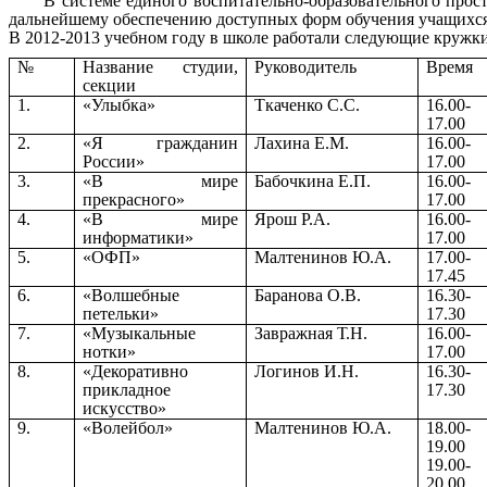
В системе единого воспитательно-образовательного простр
дальнейшему обеспечению доступных форм обучения учащихся 
В 2012-2013 учебном году в школе работали следующие кружки
№
Название студии,
Руководитель
Время
секции
1.
«Улыбка»
Ткаченко С.С.
16.00-
17.00
2.
«Я гражданин
Лахина Е.М.
16.00-
России»
17.00
3.
«В мире
Бабочкина Е.П.
16.00-
прекрасного»
17.00
4.
«В мире
Ярош Р.А.
16.00-
информатики»
17.00
5.
«ОФП»
Малтенинов Ю.А.
17.00-
17.45
6.
«Волшебные
Баранова О.В.
16.30-
петельки»
17.30
7.
«Музыкальные
Завражная Т.Н.
16.00-
нотки»
17.00
8.
«Декоративно
Логинов И.Н.
16.30-
прикладное
17.30
искусство»
9.
«Волейбол»
Малтенинов Ю.А.
18.00-
19.00
19.00-
20.00