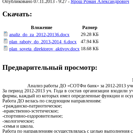
Опубликовано 07.11.2013 - 9:27 -
Ярош Роман Александрович
Скачать:
Вложение
Размер
29.28 КБ
analiz_do_za_2012-20136.docx
47.94 КБ
plan_raboty_do_2013-2014_6.docx
18.68 КБ
plan_soveta_direktorov_aktivov.docx
Предварительный просмотр:
Анализ работы ДО «СОТФи банк» за 2012-2013 уче
За период 2012-2013 уч. Года в состав организации входили 
фирмы, каждый из которых имел определенные функции и осу
Работа ДО велась по следующим направлениям:
-гражданско-патриотическое;
-нравственно-эстетическое;
-спортивно-оздоровительное;
-экологическое;
-семья и школа.
Работа по направлениям осуществлялась с целью выполнения 