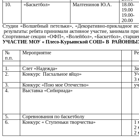
10.
«Баскетбол»
Малтенинов Ю.А.
18.00-
19.00
19.00-
20.00
Студии «Волшебный петельки», «Декоративно-прикладное иску
результаты: ребята принимали активное участие, занимали приз
Спортивные секции «ОФП», «Волейбол», «Баскетбол», старше
УЧАСТИЕ МОУ « Плесо-Курьинской СОШ» В РАЙОНН
№
Мероприятие
Ре
п.п.
1.
Слет «Надежда»
За
2.
Конкурс Пасхальное яйцо»
Уч
3 
3.
Конкурс «Пою мое Отечество»
уч
4.
Выставка «Сибириада»
5.
Соревнования по баскетболу
6.
Конкурс « Ступеньки творчества»
1 
2 
2 