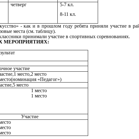
четверг
5-7 кл.
8-11 кл.
сство» - как и в прошлом году ребята приняли участие в рай
овые места (см. таблицу).
классники принимали участие в спортивных соревнованиях.
ЫХ МЕРОПРИЯТИЯХ:
зультат
очное участие
астие,1 место,2 место
место(номинация «Педагог»)
астие,5 место
1 место
1 место
Участие
место
место
место