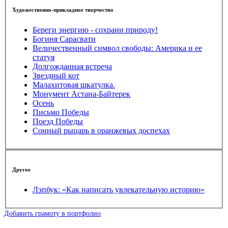
Художественно-прикладное творчество
Береги энергию - сохрани природу!
Богиня Сарасвати
Величественный символ свободы: Америка и ее
статуя
Долгожданная встреча
Звездный кот
Малахитовая шкатулка.
Монумент Астана-Байтерек
Осень
Письмо Победы
Поезд Победы
Сонный рыцарь в оранжевых доспехах
Другое
Лэпбук: «Как написать увлекательную историю»
Добавить грамоту в портфолио