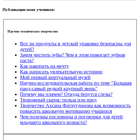
Публикации моих учеников:
Научно-техническое творчество
Все ли продукты в детской упаковке безопасны для
детей?
Зачем чистить зубы? Чем в этом помогает зубная
паста?
Как накопить на мечту
Как написать увлекательную историю
Мой первый виртуальный музей
Научно-исследовательская работа по теме "Большая
панд-самый редкий крупный зверь"
Почему мы плачем? Откуда берутся слезы?
Творожный сырок: польза или вред
Творчество Ахсана Фатхутдинова как возможность
повысить школьную мотивацию учащихся
Чем полезны пословицы и поговорки для детей
младшего школьного возраста?