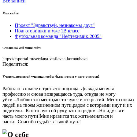
Все записи
Мои сайты
Проект "Здравствуй, незнакомы друг"
Подготовишки и уже 1В класс
Футбольная команда "Нефтехимик-2005"
Ссылка на мой мини-сайт:
https://nsportal.ru/svetlana-vasilevna-kornouhova
Поделиться:
Учитель,воспитай ученика,чтобы было потом у кого учиться!
Работаю в школе с третьего подхода. Дважды меняля
профессию и снова возвращаюсь туда, откуда не могу
уйти...Люблю это место,место чудес и открытий. Место новых
людей на твоем жизненном пути,рядом с которыми идут и их
родители...Кто то рука об руку, кто то рядом...Но идут все
часть моего пути!Мне нравится так жить-меняться и
расти...Спасибо судьбе за такой путь!
О себе