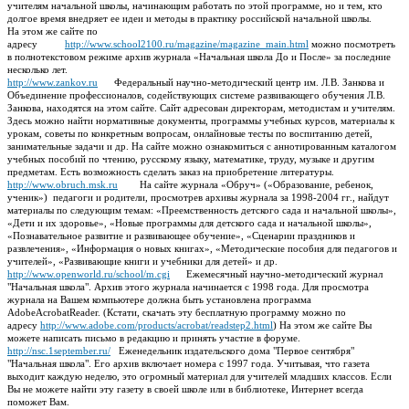
учителям начальной школы, начинающим работать по этой программе, но и тем, кто
долгое время внедряет ее идеи и методы в практику российской начальной школы.
На этом же сайте по
адресу
http://www.school2100.ru/magazine/magazine_main.html
можно посмотреть
в полнотекстовом режиме архив журнала «Начальная школа До и После» за последние
несколько лет.
http://www.zankov.ru
Федеральный научно-методический центр им. Л.В. Занкова и
Объединение профессионалов, содействующих системе развивающего обучения Л.В.
Занкова, находятся на этом сайте. Сайт адресован директорам, методистам и учителям.
Здесь можно найти нормативные документы, программы учебных курсов, материалы к
урокам, советы по конкретным вопросам, онлайновые тесты по воспитанию детей,
занимательные задачи и др. На сайте можно ознакомиться с аннотированным каталогом
учебных пособий по чтению, русскому языку, математике, труду, музыке и другим
предметам. Есть возможность сделать заказ на приобретение литературы.
http://www.obruch.msk.ru
На сайте журнала «Обруч» («Образование, ребенок,
ученик») педагоги и родители, просмотрев архивы журнала за 1998-2004 гг., найдут
материалы по следующим темам: «Преемственность детского сада и начальной школы»,
«Дети и их здоровье», «Новые программы для детского сада и начальной школы»,
«Познавательное развитие и развивающее обучение», «Сценарии праздников и
развлечения», «Информация о новых книгах», «Методические пособия для педагогов и
учителей», «Развивающие книги и учебники для детей» и др.
http://www.openworld.ru/school/m.cgi
Ежемесячный научно-методический журнал
"Начальная школа". Архив этого журнала начинается с 1998 года. Для просмотра
журнала на Вашем компьютере должна быть установлена программа
AdobeAcrobatReader. (Кстати, скачать эту бесплатную программу можно по
адресу
http://www.adobe.com/products/acrobat/readstep2.html
) На этом же сайте Вы
можете написать письмо в редакцию и принять участие в форуме.
http://nsc.1september.ru/
Еженедельник издательского дома "Первое сентября"
"Начальная школа". Его архив включает номера с 1997 года. Учитывая, что газета
выходит каждую неделю, это огромный материал для учителей младших классов. Если
Вы не можете найти эту газету в своей школе или в библиотеке, Интернет всегда
поможет Вам.