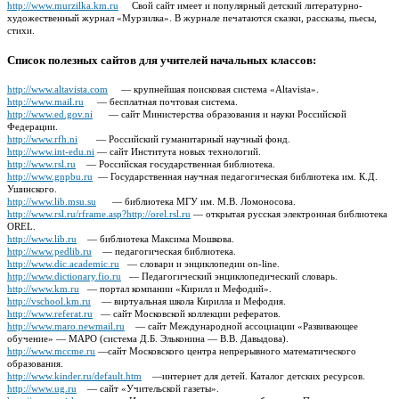
http://www.murzilka.km.ru
Свой сайт имеет и популярный детский литературно-
художественный журнал «Мурзилка». В журнале печатаются сказки, рассказы, пьесы,
стихи.
Список полезных сайтов для учителей начальных классов:
http://www.altavista.com
— крупнейшая поисковая система «Altavista».
http://www.mail.ru
— бесплатная почтовая система.
http://www.ed.gov.ni
— сайт Министерства образования и науки Российской
Федерации.
http://www.rfh.ni
— Российский гуманитарный научный фонд.
http://www.int-edu.ni
— сайт Института новых технологий.
http://www.rsl.ru
— Российская государственная библиотека.
http://www.gnpbu.ru
— Государственная научная педагогическая библиотека им. К.Д.
Ушинского.
http://www.lib.msu.su
— библиотека МГУ им. М.В. Ломоносова.
http://www.rsl.ru/rframe.asp?http://orel.rsl.ru
— открытая русская электронная библиотека
OREL.
http://www.lib.ru
— библиотека Максима Мошкова.
http://www.pedlib.ru
— педагогическая библиотека.
http://www.dic.academic.ru
— словари и энциклопедии on-line.
http://www.dictionary.fio.ru
— Педагогический энциклопедический словарь.
http://www.km.ru
— портал компании «Кирилл и Мефодий».
http://vschool.km.ru
— виртуальная школа Кирилла и Мефодия.
http://www.referat.ru
— сайт Московской коллекции рефератов.
http://www.maro.newmail.ru
— сайт Международной ассоциации «Развивающее
обучение» — МАРО (система Д.Б. Эльконина — В.В. Давыдова).
http://www.mccme.ru
—сайт Московского центра непрерывного математического
образования.
http://www.kinder.ru/default.htm
—интернет для детей. Каталог детских ресурсов.
http://www.ug.ru
— сайт «Учительской газеты».