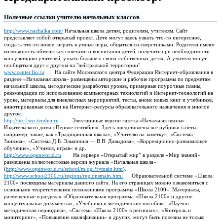
Полезные ссылки учителю начальных классов
http://www.nachalka.com/
Начальная школа детям, родителям, учителям. Сайт
представляет собой открытый проект. Дети могут здесь узнать что-то интересное,
создать что-то новое, играть в умные игры, общаться со сверстниками. Родители имеют
возможность обменяться советами о воспитании детей, получить при необходимости
консультацию учителей, узнать больше о своих собственных детях. А учителя могут
пообщаться друг с другом на "нейтральной территории".
www.center.fio.ru
На сайте Московского центра Федерации Интернет-образования в
разделе «Начальная школа» размещены авторские и рабочие программы по предметам
начальной школы, методические разработки уроков, примерные поурочные планы,
рекомендации по использованию компьютерных технологий и Интернет-технологий на
уроке, материалы для внеклассных мероприятий, тесты, анонс новых книг и учебников,
аннотированные ссылки на Интернет-ресурсы образовательного назначения и многое
другое.
http://nsc.lsep-tember.ru
Электронные версии газеты «Начальная школа»
Издательского дома «Первое сентября». Здесь представлены все рубрики газеты,
например, такие, как «Традиционная школа», «Учителю на заметку», «Система
Занкова», «Система Д.Б. Эльконина — В.В. Давыдова», «Коррекционно-развивающее
обучение», «Учимся, играя» и др.
http://www.openworld.ru
На сервере «Открытый мир” в разделе «Мир знаний»
размещены полнотекстовые версии журнала «Начальная школа»
(
http://www.openworld.ru/school/m.cgi?f=main.htm
).
http://www.school2100.ru/regions/regionsmain.html
Образовательной системе «Школа
2100» посвящены материалы данного сайта. На его страницах можно ознакомиться с
основными теоретическими положениями программы «Школа 2100». Материалы,
размещенные в разделах «Образовательная программа «Школа 2100» и другие
концептуальные документы», «Учебники и методические пособия», «Научно-
методическая периодика», «Система «Школа 2100» в регионах», «Контроль и
мониторинг», «Повышение квалификации» и других, могут быть полезны не только