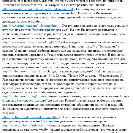
эффективнее и интереснее. Для тех, кто уже умеет читать и говорить по-английски,
Интернет предлагает сайты, на которых Вы можете развить свои навыки.
http://www.nhm.ac.uk/interactive/sounds/main.html
- По этому адресу вы найдете
интерактивную игру, сделанную в технологии flash. В этой игре Вы можете
самостоятельно составлять звуки леса, моря, джунглей из голосов животных, шума
деревьев, морского прибоя.
http://www.funbrain.com/kidscenter.html
- Для тех, кто уже хорошо знает язык, есть сайт,
который называется "Веселая зарядка для ума". На нем Вы найдете развивающие,
логические, математические игры, тесты для детей, планы и методические материалы
для преподавателей, советы и рекомендации.
http://zerkalenok.ru/cgi-bin/zerk.cgi/7/9/2
- Для младших школьников в Интернет есть
всевозможные экологические игры, конкурсы. Например, на сайте "Зеркаленок" в
разделе "День природы" собраны некоторые эко-конкурсы, эко-игры, экологические
проекты младших школьников. Также есть раздел экологических советов. В нем даны
рекомендации по бережному отношению к природе, по тому, что можно сделать для
того, чтобы вокруг стало светлее. Этот ресурс полезен не только детям, но и классным
руководителям, учителям биологии, экологии, руководителям кружков.
http://suhin.narod.ru/zag1.htm
- Загадки и кроссворды для детей. Избранные загадки и
занимательные задания из книги И.Г. Сухина "Новые 500 загадок - 70 кроссвордов".
Разделы книги: загадки-шутки в кроссвордах, занимательные задания в кроссвордах,
литературные кроссворды, загадки в кроссвордах, русские народные загадки в
кроссвордах, ответы. Книга предназначена для детей 5-12 лет, воспитателей детского
сада, учителей, вожатых, библиотекарей, родителей.
http://suhin.narod.ru/log1.htm
- Занимательные и методические материалы из книг Игоря
Сухина: от литературных затей до шахмат. Речевой материал для работы с детьми с
недостатками произношения: пояснение методики, сборник упражнений и заданий.
Занимательная математика и шахматы для детей дошкольного и младшего школьного
возраста.
http://psi.lib.ru/statyi/sbornik/umuch.htm
- Психологические аспекты управления
процессом усвоения знаний и способов деятельности учеников на уроке.
http://www.advise.ru/articles/80
- Советы родителям первоклассников. Жесткая
ориентация на отличную учебу нередко заставляет ребенка думать, что учиться стоит