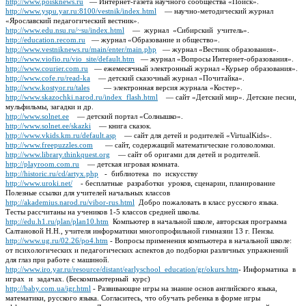
http://www.poisknews.ru
— Интернет-газета научного сообщества «Поиск».
http://www.yspu.yar.ru:8100/vestnik/index.html
— научно-методический журнал
«Ярославский педагогический вестник».
http://www.edu.nsu.ru/~su/index.html
— журнал «Сибирский учитель».
http://education.recom.ru
— журнал «Образование и общество».
http://www.vestniknews.ru/main/enter/main.php
— журнал «Вестник образования».
http://www.viofio.ru/vio_site/default.htm
— журнал «Вопросы Интернет-образования».
http://www.courier.com.ru
— ежемесячный электронный журнал «Курьер образования».
http://www.cofe.ru/read-ka
— детский сказочный журнал «Почитайка».
http://www.kostyor.ru/tales
— электронная версия журнала «Костер».
http://www.skazochki.narod.ru/index_flash.html
— сайт «Детский мир». Детские песни,
мульфильмы, загадки и др.
http://www.solnet.ee
— детский портал «Солнышко».
http://www.solnet.ee/skazki
— книга сказок.
http://www.vkids.km.ru/default.asp
— сайт для детей и родителей «VirtualKids».
http://www.freepuzzles.com
— сайт, содержащий математические головоломки.
http://www.library.thinkquest.org
— сайт об оригами для детей и родителей.
http://playroom.com.ru
— детская игровая комната.
http://historic.ru/cd/artyx.php
- библиотека по искусству
http://www.uroki.net/
- бесплатные разработки уроков, сценарии, планирование
Полезные ссылки для учителей начальных классов
http://akademius.narod.ru/vibor-rus.html
Добро пожаловать в класс русского языка.
Тесты рассчитаны на учеников 1-5 классов средней школы.
http://edu.h1.ru/plan/plan10.htm
Компьютер в начальной школе, авторская программа
Салтановой Н.Н., учителя информатики многопрофильной гимназии 13 г. Пензы.
http://www.ug.ru/02.26/po4.htm
- Вопросы применения компьютера в начальной школе:
от психологических и педагогических аспектов до подборки различных упражнений
для глаз при работе с машиной.
http://www.iro.yar.ru/resource/distant/earlyschool_education/gr/okurs.htm
- Информатика в
играх и задачах. (Бескомпьютерный курс)
http://baby.com.ua/igr.html
- Развивающие игры на знание основ английского языка,
математики, русского языка. Согласитесь, что обучать ребенка в форме игры