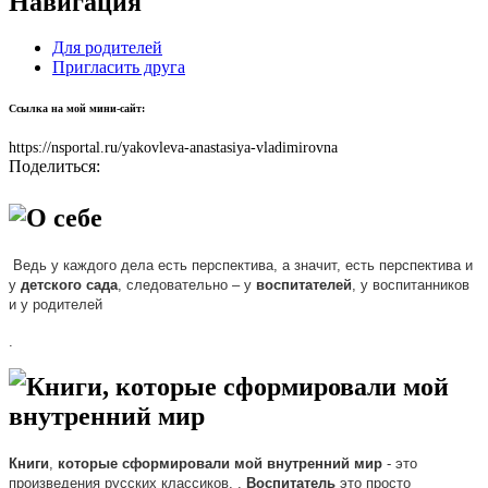
Навигация
Для родителей
Пригласить друга
Ссылка на мой мини-сайт:
https://nsportal.ru/yakovleva-anastasiya-vladimirovna
Поделиться:
О себе
Ведь у каждого дела есть перспектива, а значит, есть перспектива и
у
детского
сада
, следовательно – у
воспитателей
, у воспитанников
и у
родителей
.
Книги, которые сформировали мой
внутренний мир
Книги
,
которые
сформировали
мой
внутренний
мир
- это
произведения
русских классиков,
.
Воспитатель
это просто