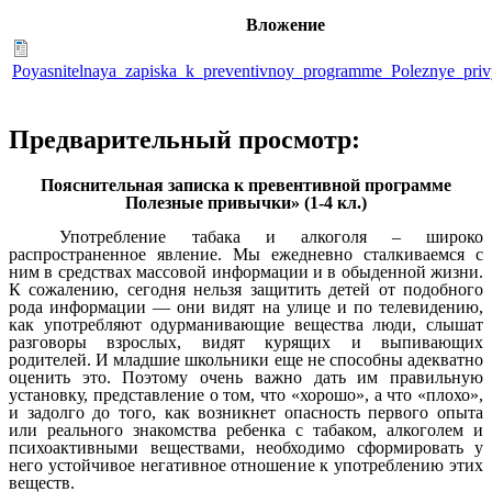
Вложение
Poyasnitelnaya_zapiska_k_preventivnoy_programme_Poleznye_priv
Предварительный просмотр:
Пояснительная записка к превентивной программе
Полезные привычки» (1-4 кл.)
Употребление табака и алкоголя – широко
распространенное явление. Мы ежедневно сталкиваемся с
ним в средствах массовой информации и в обыденной жизни.
К сожалению, сегодня нельзя защитить детей от подобного
рода информации — они видят на улице и по телевидению,
как употребляют одурманивающие вещества люди, слышат
разговоры взрослых, видят курящих и выпивающих
родителей. И младшие школьники еще не способны адекватно
оценить это. Поэтому очень важно дать им правильную
установку, представление о том, что «хорошо», а что «плохо»,
и задолго до того, как возникнет опасность первого опыта
или реального знакомства ребенка с табаком, алкоголем и
психоактивными веществами, необходимо сформировать у
него устойчивое негативное отношение к употреблению этих
веществ.