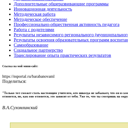
Дополнительные общеразвивающие программы
Инновационная деятельность
Методическая работа
Методическое обеспечение
Профессионально-общественная активность педагога
Работа с родителями
Результаты независимого регионального (муниципальног
Результаты освоения образовательных программ воспит
Самообразование
Социальное партнерство
Транслирование опыта практических результатов
Ссылка на мой мини-сайт:
https://nsportal.ru/barabanovaml
Поделиться:
"Только тот сможет стать настоящим учителем, кто никогда не забывает, что он и са
отзовется, но, как оно отзовется, это зависит от тебя. Уже то, что ты смотришь на ок
В.А.Сухомлинский