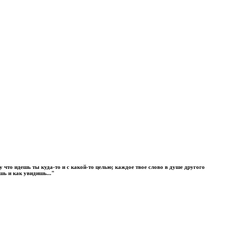
 что идешь ты куда-то и с какой-то целью; каждое твое слово в душе другого
ишь и как увидишь..."