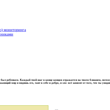
о) мониторинга
анниками
м был ребенком. Каждый твой шаг в конце концов отражается на твоем ближнем, потому
ружающий мир и видишь его, таит в себе и добро, и зло: всё зависит от того, что ты увид