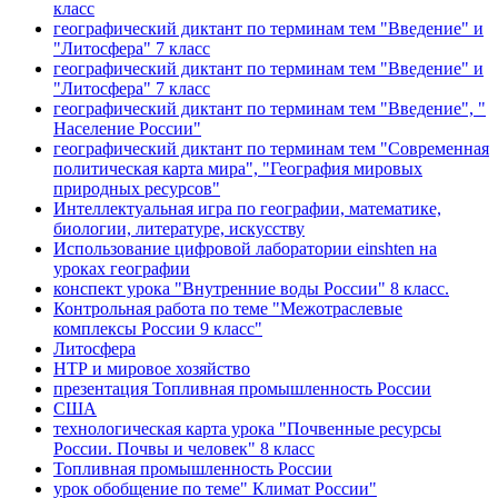
класс
географический диктант по терминам тем "Введение" и
"Литосфера" 7 класс
географический диктант по терминам тем "Введение" и
"Литосфера" 7 класс
географический диктант по терминам тем "Введение", "
Население России"
географический диктант по терминам тем "Современная
политическая карта мира", "География мировых
природных ресурсов"
Интеллектуальная игра по географии, математике,
биологии, литературе, искусству
Использование цифровой лаборатории einshten на
уроках географии
конспект урока "Внутренние воды России" 8 класс.
Контрольная работа по теме "Межотраслевые
комплексы России 9 класс"
Литосфера
НТР и мировое хозяйство
презентация Топливная промышленность России
США
технологическая карта урока "Почвенные ресурсы
России. Почвы и человек" 8 класс
Топливная промышленность России
урок обобщение по теме" Климат России"