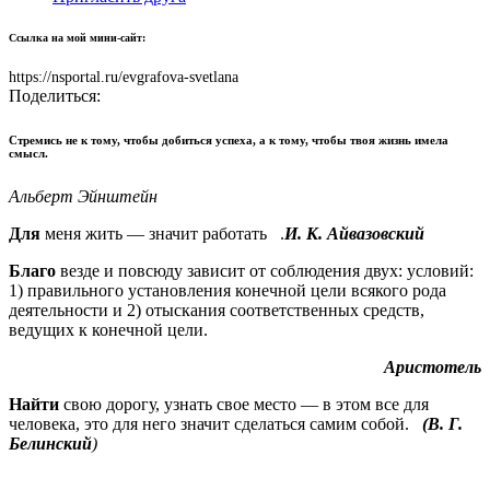
Ссылка на мой мини-сайт:
https://nsportal.ru/evgrafova-svetlana
Поделиться:
Стремись не к тому, чтобы добиться успеха, а к тому, чтобы твоя жизнь имела
смысл.
Альберт Эйнштейн
Для
меня жить — значит работать .
И. К. Айвазовский
Благо
везде и повсюду зависит от соблюдения двух: условий:
1) правильного установления конечной цели всякого рода
деятельности и 2) отыскания соответ­ственных средств,
ведущих к конечной цели.
Аристотель
Найти
свою дорогу, узнать свое место — в этом все для
человека, это для него значит сделаться самим собой.
(
В. Г.
Белинский
)