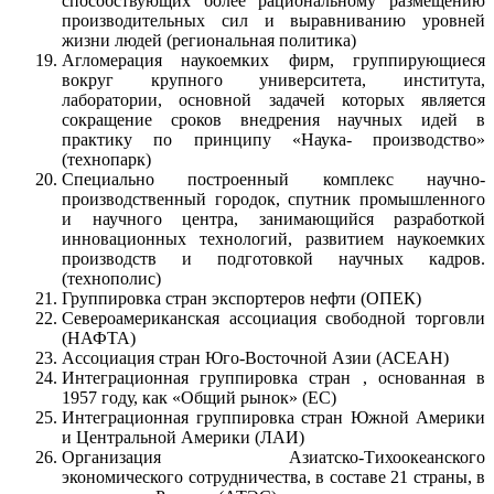
способствующих более рациональному размещению
производительных сил и выравниванию уровней
жизни людей (региональная политика)
Агломерация наукоемких фирм, группирующиеся
вокруг крупного университета, института,
лаборатории, основной задачей которых является
сокращение сроков внедрения научных идей в
практику по принципу «Наука- производство»
(технопарк)
Специально построенный комплекс научно-
производственный городок, спутник промышленного
и научного центра, занимающийся разработкой
инновационных технологий, развитием наукоемких
производств и подготовкой научных кадров.
(технополис)
Группировка стран экспортеров нефти (ОПЕК)
Североамериканская ассоциация свободной торговли
(НАФТА)
Ассоциация стран Юго-Восточной Азии (АСЕАН)
Интеграционная группировка стран , основанная в
1957 году, как «Общий рынок» (ЕС)
Интеграционная группировка стран Южной Америки
и Центральной Америки (ЛАИ)
Организация Азиатско-Тихоокеанского
экономического сотрудничества, в составе 21 страны, в