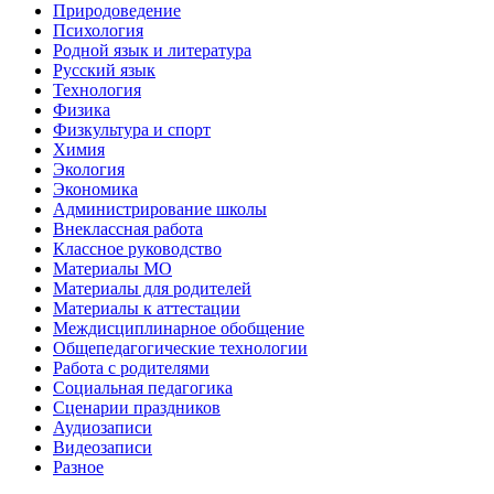
Природоведение
Психология
Родной язык и литература
Русский язык
Технология
Физика
Физкультура и спорт
Химия
Экология
Экономика
Администрирование школы
Внеклассная работа
Классное руководство
Материалы МО
Материалы для родителей
Материалы к аттестации
Междисциплинарное обобщение
Общепедагогические технологии
Работа с родителями
Социальная педагогика
Сценарии праздников
Аудиозаписи
Видеозаписи
Разное