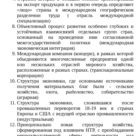
на экспорт продукции и в первую очередь определяют
«лицо» страны в международном географическом
разделении труда ( отрасль международной
специализации)
Объективный процесс развития особенно глубоких и
устойчивых взаимосвязей отдельных групп стран,
основанный на проведении ими согласованной
межгосударственной политики (международная
экономическая интеграция)
Международная компания (концерн), в рамках которой
объединяются многочисленные предприятия одной
или нескольких отраслей мирового хозяйства,
расположенные в разных странах. (транснациональные
корпорации)
Структура экономики, где основными источниками
получения материальных благ были - сельское
хозяйство, охота, рыболовство, собирательство
(аграрная)
Структура экономики, сложившаяся после
промышленных переворотов 18-19 век в странах
Европы и США с ведущей отраслью промышленности
(индустриальная)
Принципиально новая структура хозяйства,
сформированная под влиянием НТР, с преобладанием
непроизводственной сферы деятельности над