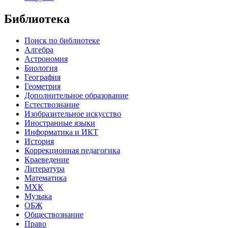
Библиотека
Поиск по библиотеке
Алгебра
Астрономия
Биология
География
Геометрия
Дополнительное образование
Естествознание
Изобразительное искусство
Иностранные языки
Информатика и ИКТ
История
Коррекционная педагогика
Краеведение
Литература
Математика
МХК
Музыка
ОБЖ
Обществознание
Право