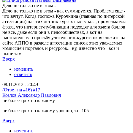
Дело не только не в этом -
Дело не только не в этом - как суммируется. Проблема еще -
что зачтут. Когда госпожа Курочкина (главная по питерской
аттестации) на этих летних курсах выступала, промелькнула
фраза, что интернет-публикации подходят для зачета баллов
не все, даже если они в педсообществах, а вот на
настоятельную просьбу учительниц-курсисток выложить на
сайте АППО в разделе аттестации список этих уважаемых
комиссией порталов и ресурсов... ну, известно что - воз и
ныне там.
Вверх
изменить
ответить
08.11.2012 - 20:49
(Ответ на #16)
#17
Козлов Александр Павлович
не более трех по каждому
не более трех по каждому уровню, т.е. 105
Вверх
изменить