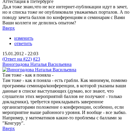
Аттестация в Петербурге
Да,я тоже знаю,что не все интернет-публикации идут в зачет,
но и списка тоже не опубликовали уважаемых порталов. А по
поводу зачета баллов по конференциям и семинарам с Вами
Ваши коллеги не делились опытом?
Вверх
изменить
ответить
15.01.2012 - 22:03
(Ответ на #22)
#23
Виноградова Наталья Васильевна
Там тоже - как я поняла -
Там тоже - как я поняла - есть грабли. Как минимум, помимо
программы семинара/конференции, в которой указаны ваши
данные в списке выступающих (думаю, все знают, что
слушатели этих мероприятий баллов не получают - только
докладчики), требуется прикладывать заверенное
организаторами положение о конференции, особенно, если
мероприятие выше районного уровня. И вообще - все зыбко.
Например, у математиков какие-то проблемы с баллами за
"Кенгуру".
Вверх