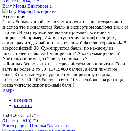
(Ответ на #14)
#15
Вагу Мария Викторовна
Аттестация
Самая большая проблема в том,что учитель не всегда точно
знает за что начисляются баллы в экспертном заключении, а за
что нет. И экспертное заключение рождает всё новые
вопросы. Например, 2.4. выступления на конференциях,
семинарах и т.д. - районный уровень-10 баллов, городской-15,
всероссийский-30. Суммируются баллы по каждому из
показателей не более 3 мроприятий? А как суммируюися?
Учитель,например, за 5 лет участвовал в 3
районных,3городских и 1 всероссийском мероприятии. Если
взять не более 3-то 30+15+15=60 баллов, а если лимит не
более 3 по каждому из уровней мероприятий,то тогда
3х10+3х15+30=105 баллов, а 60 и 105 - это большая разница,
когда учителю дорог каждый балл!!!
Вверх
изменить
ответить
15.01.2012 - 21:49
(Ответ на #15)
#16
Виноградова Наталья Васильевна