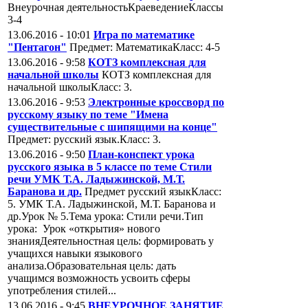
Внеурочная деятельностьКраеведениеКлассы
3-4
13.06.2016 - 10:01
Игра по математике
"Пентагон"
Предмет: МатематикаКласс: 4-5
13.06.2016 - 9:58
КОТЗ комплексная для
начальной школы
КОТЗ комплексная для
начальной школыКласс: 3.
13.06.2016 - 9:53
Электронные кроссворд по
русскому языку по теме "Имена
существительные с шипящими на конце"
Предмет: русский язык.Класс: 3.
13.06.2016 - 9:50
План-конспект урока
русского языка в 5 классе по теме Стили
речи УМК Т.А. Ладыжинской, М.Т.
Баранова и др.
Предмет русский языкКласс:
5. УМК Т.А. Ладыжинской, М.Т. Баранова и
др.Урок № 5.Тема урока: Стили речи.Тип
урока: Урок «открытия» нового
знанияДеятельностная цель: формировать у
учащихся навыки языкового
анализа.Образовательная цель: дать
учащимся возможность усвоить сферы
употребления стилей...
13.06.2016 - 9:45
ВНЕУРОЧНОЕ ЗАНЯТИЕ