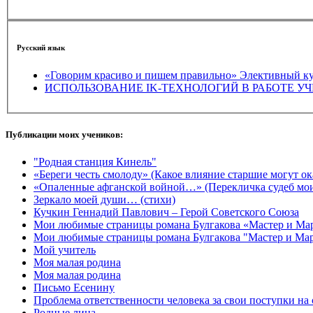
Русский язык
«Говорим красиво и пише
Публикации моих учеников:
"Родная станция Кинель"
«Береги честь смолоду» (Какое влияние старшие могут о
«Опаленные афганской войной…» (Перекличка судеб моих
Зеркало моей души… (стихи)
Кучкин Геннадий Павлович – Герой Советского Союза
Мои любимые страницы романа Булгакова «Мастер и Ма
Мои любимые страницы романа Булгакова "Мастер и Ма
Мой учитель
Моя малая родина
Моя малая родина
Письмо Есенину
Проблема ответственности человека за свои поступки на
Родные лица