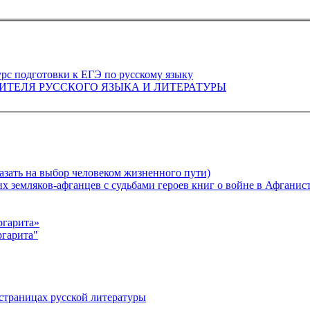
м правильно» Элективный курс подготовки к ЕГЭ по русскому языку
ИСПОЛЬЗОВАНИЕ IK-ТЕХНОЛОГИЙ В РАБОТЕ УЧИТЕЛЯ РУССКОГО ЯЗЫКА И ЛИТЕРАТУРЫ
казать на выбор человеком жизненного пути)
 земляков-афганцев с судьбами героев книг о войне в Афганист
ргарита»
ргарита"
 страницах русской литературы