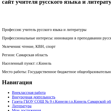
сайт учителя русского языка и литерат
Профессия:
учитель русского языка и литературы
Профессиональные интересы:
инновации в преподавании русск
Увлечения:
чтение, КВН, спорт
Регион:
Самарская область
Населенный пункт:
г.Кинель
Место работы:
Государственное бюджетное общеобразовательно
Навигация
Внеклассная работа
Внеурочная деятельность
Газета ГБОУ СОШ № 9 г.Кинеля г.о.Кинель Самарской о
Литература
Мои достижения