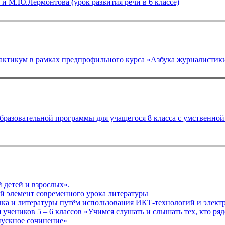
и М.Ю.Лермонтова (урок развития речи в 6 классе)
Речевая культура журналиста как коммуникативный практикум в рамках предпрофильного курса «Азбука журналист
ой отсталостью, обучающегося в условиях индивидуального
 детей и взрослых».
Домашняя самостоятельная работа учащихся как важный элемент современного урока литературы
Повышение у учащихся интере
Программа внеурочной деятельности по литературе для учеников 5 – 6 классов «Учимся слушать и слышать тех, 
ктивного курса «Твое выпускное сочинение»