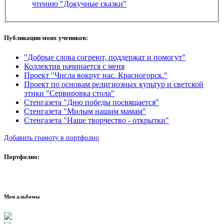
чтению "Докучные сказки"
Публикации моих учеников:
"Добрые слова согреют, поддержат и помогут"
Коллектив начинается с меня
Проект "Числа вокруг нас. Красногорск."
Проект по основам религиозных культур и светской
этики "Сервировка стола"
Стенгазета "Дню победы посвящается"
Стенгазета "Милым нашим мамам"
Стенгазета "Наше творчество - открытки"
Добавить грамоту в портфолио
Портфолио:
Мои альбомы