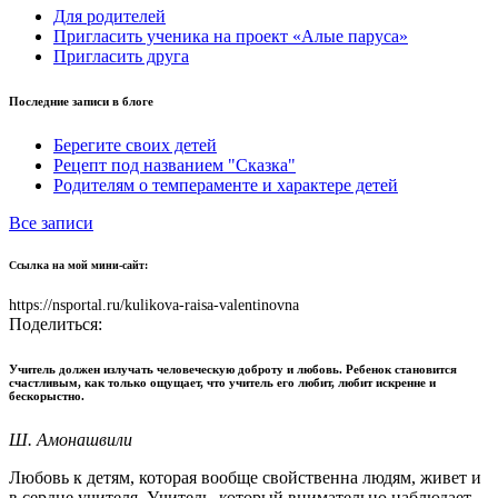
Для родителей
Пригласить ученика на проект «Алые паруса»
Пригласить друга
Последние записи в блоге
Берегите своих детей
Рецепт под названием "Сказка"
Родителям о темпераменте и характере детей
Все записи
Ссылка на мой мини-сайт:
https://nsportal.ru/kulikova-raisa-valentinovna
Поделиться:
Учитель должен излучать человеческую доброту и любовь. Ребенок становится
счастливым, как только ощущает, что учитель его любит, любит искренне и
бескорыстно.
Ш. Амонашвили
Любовь к детям, которая вообще свойственна людям, живет и
в сердце учителя. Учитель, который внимательно наблюдает