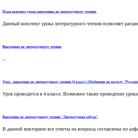
План-конспект урока-викторины по литературному чтению.
Данный конспект урока литературного чтения позволяет расшир
Викторины по литературному чтению
...
Урок - викторина по литературному чтению (4 класс). Обобщение по разделу "Русски
Урок проводится в 4 классе. Возможно также проведение урока 
Викторина по литературному чтению "Литературная азбука"
В данной викторине все ответы на вопросы составлены по алфав