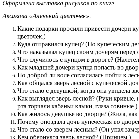
Оформлена выставка рисунков по книге
Аксакова «Аленький цветочек».
Какие подарки просили привести дочери ку
цветочек.)
Куда отправился купец? (По купеческим дела
Что наказывал купец своим дочерям перед 
Что случилось с купцом в дороге? (Налетел
Как младшей дочери купца попасть во двор
По доброй ли воле согласилась пойти к ле
Как общался зверь лесной с купеческой доч
Что стало с девушкой, когда она увидела зв
Как выглядел зверь лесной? (Руки кривые, 
рта торчали кабаньи клыки, глаза совиные.)
Как жилось девушке во дворце? (Жила, как 
Почему опоздала дочь купеческая во дворе
Что стало со зверем лесным? (Он упал заме
Кем обернулся зверь лесной? (Принцем.)