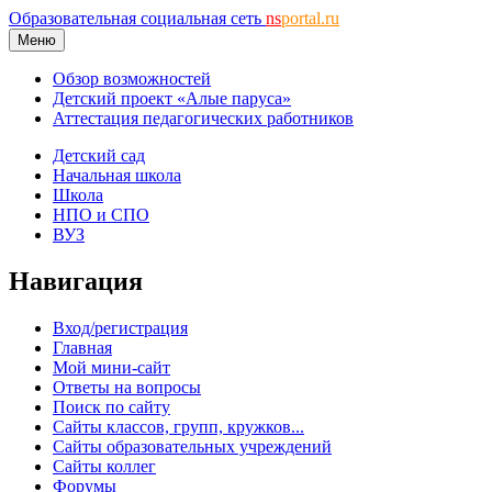
Образовательная социальная сеть
ns
portal.ru
Меню
Обзор возможностей
Детский проект «Алые паруса»
Аттестация педагогических работников
Детский сад
Начальная школа
Школа
НПО и СПО
ВУЗ
Навигация
Вход/регистрация
Главная
Мой мини-сайт
Ответы на вопросы
Поиск по сайту
Сайты классов, групп, кружков...
Сайты образовательных учреждений
Сайты коллег
Форумы