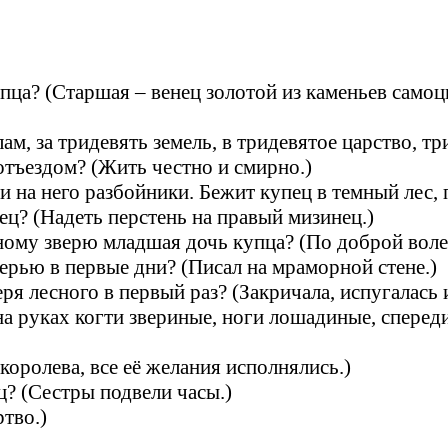
пца? (Старшая – венец золотой из каменьев самоц
м, за тридевять земель, в тридевятое царство, тр
отъездом? (Жить честно и смирно.)
и на него разбойники. Бежит купец в темный лес, 
ец? (Надеть перстень на правый мизинец.)
сному зверю младшая дочь купца? (По доброй воле
ерью в первые дни? (Писал на мраморной стене.)
еря лесного в первый раз? (Закричала, испугалась 
на руках когти звериные, ноги лошадиные, сперед
королева, все её желания исполнялись.)
ц? (Сестры подвели часы.)
ртво.)