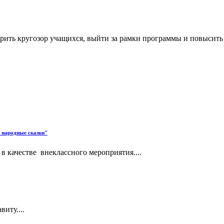
ить кругозор учащихся, выйти за рамки программы и повысить и
е народные сказки"
в качестве внеклассного мероприятия....
иту....