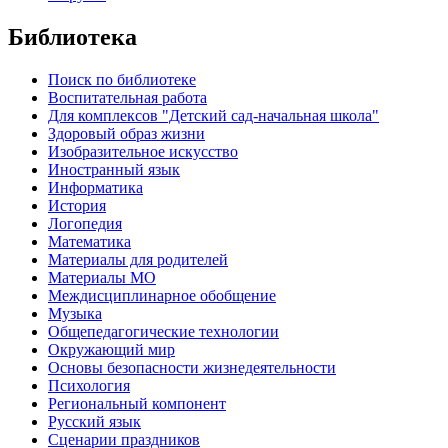
Библиотека
Поиск по библиотеке
Воспитательная работа
Для комплексов "Детский сад-начальная школа"
Здоровый образ жизни
Изобразительное искусство
Иностранный язык
Информатика
История
Логопедия
Математика
Материалы для родителей
Материалы МО
Междисциплинарное обобщение
Музыка
Общепедагогические технологии
Окружающий мир
Основы безопасности жизнедеятельности
Психология
Региональный компонент
Русский язык
Сценарии праздников