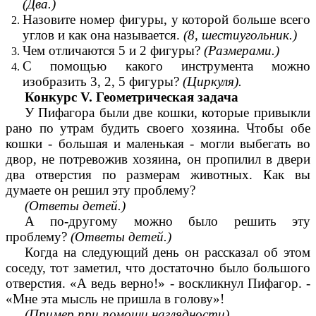
(Два.)
Назовите номер фигуры, у которой больше всего
углов и как она называется.
(8, шестиугольник.)
Чем отличаются 5 и 2 фигуры?
(Размерами.)
С помощью какого инструмента можно
изобразить 3, 2, 5 фигуры?
(Циркуля).
Конкурс V. Геометрическая задача
У Пифагора были две кошки, которые привыкли
рано по утрам будить своего хозяина. Чтобы обе
кошки - большая и маленькая - могли выбегать во
двор, не потревожив хозяина, он пропилил в двери
два отверстия по размерам животных. Как вы
думаете он решил эту проблему?
(Ответы детей.)
А по-другому можно было решить эту
проблему?
(Ответы детей.)
Когда на следующий день он рассказал об этом
соседу, тот заметил, что достаточно было большого
отверстия. «А ведь верно!» - воскликнул Пифагор. -
«Мне эта мысль не пришла в голову»!
(Пример при помощи наглядности).