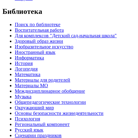
Библиотека
Поиск по библиотеке
Воспитательная работа
Для комплексов "Детский сад-начальная школа"
Здоровый образ жизни
Изобразительное искусство
Иностранный язык
Информатика
История
Логопедия
Математика
Материалы для родителей
Материалы МО
Междисциплинарное обобщение
Музыка
Общепедагогические технологии
Окружающий мир
Основы безопасности жизнедеятельности
Психология
Региональный компонент
Русский язык
Сценарии праздников