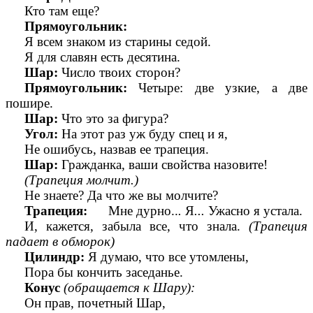
Кто там еще?
Прямоугольник:
Я всем знаком из старины седой.
Я для славян есть десятина.
Шар:
Число твоих сторон?
Прямоугольник:
Четыре: две узкие, а две
пошире.
Шар:
Что это за фигура?
Угол:
На этот раз уж буду спец и я,
Не ошибусь, назвав ее трапеция.
Шар:
Гражданка, ваши свойства назовите!
(Трапеция молчит.)
Не знаете? Да что же вы молчите?
Трапеция:
Мне дурно..
.
Я
...
Ужасно я устала.
И, кажется, забыла все, что знала.
(Трапеция
падает в обморок)
Цилиндр:
Я думаю, что все утомлены,
Пора бы кончить заседанье.
Конус
(обращается к Шару):
Он прав, почетный Шар,