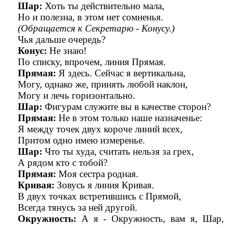
Шар:
Хоть ты действительно мала,
Но и полезна, в этом нет сомненья.
(Обращается к Секретарю - Конусу.)
Чья дальше очередь?
Конус:
Не знаю!
По списку, впрочем, линия Прямая.
Прямая:
Я
здесь. Сейчас я вертикальна,
Могу, однако же, принять любой наклон,
Могу и лечь горизонтально.
Шар:
Фигурам служите вы в качестве сторон?
Прямая:
Не в этом только наше назначенье:
Я
между точек двух короче линий всех,
Притом одно имею измеренье.
Шар:
Что ты худа, считать нельзя за грех,
А рядом кто с тобой?
Прямая:
Моя сестра родная.
Кривая:
Зовусь я линия Кривая.
В двух точках встретившись с Прямой,
Всегда тянусь за ней другой.
Окружность:
А я - Окружность, вам я, Шар,