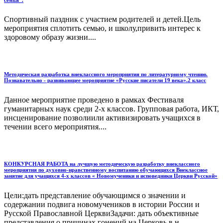
Спортивный паздник с участием родителей и детей.Цель
мероприятия сплотить семью, и школу,привить интерес к
здоровому образу жизни....
Методическая разработка внеклассного мероприятия по литературному чтению.
Познавательно - развивающее мероприятие «Русские писатели 19 века».2 класс
Данное мероприятие проведено в рамках Фестиваля
гуманитарных наук среди 2-х классов. Групповая работа, ИКТ,
инсценирование позволиили активизировать учащихся в
течении всего мероприятия....
КОНКУРСНАЯ РАБОТА на лучшую методическую разработку внеклассного
мероприятия по духовно-нравственному воспитанию обучающихся Внеклассное
занятие для учащихся 4-х классов « Новомученики и исповедники Церкви Русской»
Цели:дать представление обучающимся о значении и
содержании подвига новомучеников в истории России и
Русской Православной ЦерквиЗадачи: дать объективные
представления о причинах гонений на Церковь в н...