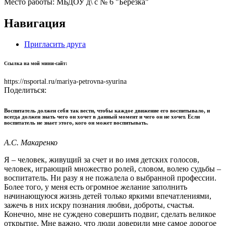
Место работы:
МБДОУ д\ с № 6 "Берёзка"
Навигация
Пригласить друга
Ссылка на мой мини-сайт:
https://nsportal.ru/mariya-petrovna-syurina
Поделиться:
Воспитатель должен себя так вести, что6ы каждое движение его воспитывало, и
всегда должен знать чего он хочет в данный момент и чего он не хочет. Если
воспитатель не знает этого, кого он может воспитывать.
А.С. Макаренко
Я – человек, живущий за счет и во имя детских голосов,
человек, играющий множество ролей, словом, волею судьбы –
воспитатель. Ни разу я не пожалела о выбранной профессии.
Более того, у меня есть огромное желание заполнить
начинающуюся жизнь детей только яркими впечатлениями,
зажечь в них искру познания любви, доброты, счастья.
Конечно, мне не суждено совершить подвиг, сделать великое
открытие. Мне важно, что люди доверили мне самое дорогое