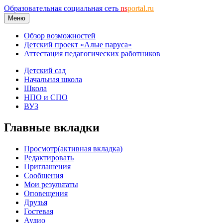
Образовательная социальная сеть
ns
portal.ru
Меню
Обзор возможностей
Детский проект «Алые паруса»
Аттестация педагогических работников
Детский сад
Начальная школа
Школа
НПО и СПО
ВУЗ
Главные вкладки
Просмотр
(активная вкладка)
Редактировать
Приглашения
Сообщения
Мои результаты
Оповещения
Друзья
Гостевая
Аудио