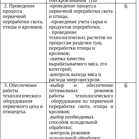
обескровливания туш
6
2. Проведение
-проведение процесса
процесса
первичной переработки скота
первичной
и птицы
;
переработки скота,
-проведение учета сырья и
птицы и кроликов.
продуктов переработки;
- проведение
технологических расчетов по
процессам разделки туш,
переработки птицы и
кроликов;
-оценка качества
вырабатываемого мяса, его
категорий;
-контроль выхода мяса и
расхода энергоресурсов
6
3. Обеспечение
выбор и обеспечение
-
работы
оптимальных режимов
технологического
работы технологического
оборудования
оборудования по первичной
первичного цеха и
переработке скота, птицы и
птицецеха.
кроликов;
-выбор необходимых
способов холодильной
обработки;
-контроль режимов
холодильной обработки;