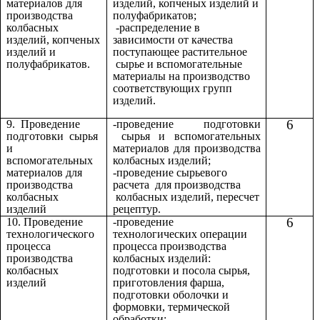
материалов для
изделий, копченых изделий и
производства
полуфабрикатов;
колбасных
-распределение в
изделий, копченых
зависимости от качества
изделий и
поступающее растительное
полуфабрикатов.
сырье и вспомогательные
материалы на производство
соответствующих групп
изделий.
6
9. Проведение
-проведение подготовки
подготовки сырья
сырья и вспомогательных
и
материалов для производства
вспомогательных
колбасных изделий;
материалов для
-проведение сырьевого
производства
расчета для производства
колбасных
колбасных изделий, пересчет
изделий
рецептур.
6
10. Проведение
-проведение
технологического
технологических операции
процесса
процесса производства
производства
колбасных изделий:
колбасных
подготовки и посола сырья,
изделий
приготовления фарша,
подготовки оболочки и
формовки, термической
обработки;