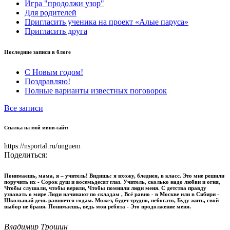
Игра "продолжи узор"
Для родителей
Пригласить ученика на проект «Алые паруса»
Пригласить друга
Последние записи в блоге
С Новым годом!
Поздравляю!
Полные варианты известных поговорок
Все записи
Ссылка на мой мини-сайт:
https://nsportal.ru/unguem
Поделиться:
Понимаешь, мама, я – учитель! Видишь: я вхожу, бледнея, в класс. Это мне решили
поручить их - Сорок душ и восемьдесят глаз. Учитель, сколько надо любви и огня,
Чтобы слушали, чтобы верили, Чтобы помнили люди меня. С детства правду
узнавать о мире Люди начинают по складам , Всё равно - в Москве или в Сибири -
Школьный день равняется годам. Может, будет трудно, небогато, Буду жить, свой
выбор не браня. Понимаешь, ведь мои ребята - Это продолжение меня.
Владимир Трошин