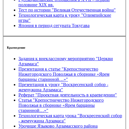
половине XIX вв.
Тест по истории "Великая Отечественная война"
Технологическая карта к уроку "Олимпийские
игры"
Япония в период сегуната Токугава
Краеведение
Задания к внеклассному мероприятию "Церкви
Арзамаса"
Презентация к статье "Крепостничество
Нижегородского Поволжья в сборнике «Ярем
барщины старинной…»"
Презентация к уроку "Воскресенский собор -
жемчужина Арзамаса"
Реферат "Проектная деятельность в краеведении"
Статья "Крепостничество Нижегородского
Поволжья в сборнике «Ярем барщины
старинной…»"
Технологическая карта урока "Воскресенский собор
- жемчужина Арзамаса"
Урочище Языково Арзамасского района