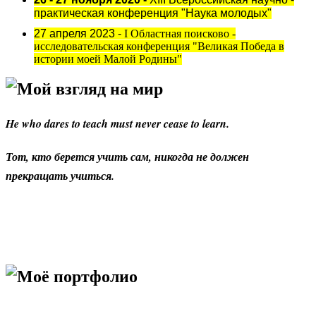
практическая конференция "Наука молодых"
27 апреля 2023 -
I Областная поисково -
исследовательская конференция "Великая Победа в
истории моей Малой Родины"
Мой взгляд на мир
He who dares to teach must never cease to learn.
Тот, кто берется учить сам, никогда не должен
прекращать учиться.
Моё портфолио