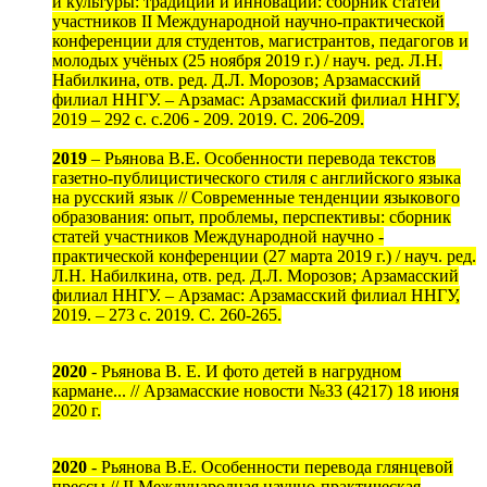
и культуры: традиции и инновации: сборник статей
участников II Международной научно-практической
конференции для студентов, магистрантов, педагогов и
молодых учёных (25 ноября 2019 г.) / науч. ред. Л.Н.
Набилкина, отв. ред. Д.Л. Морозов; Арзамасский
филиал ННГУ. – Арзамас: Арзамасский филиал ННГУ,
2019 – 292 с. c.206 - 209. 2019. С. 206-209.
2019
– Рьянова В.Е. Особенности перевода текстов
газетно-публицистического стиля с английского языка
на русский язык // Современные тенденции языкового
образования: опыт, проблемы, перспективы: сборник
статей участников Международной научно -
практической конференции (27 марта 2019 г.) / науч. ред.
Л.Н. Набилкина, отв. ред. Д.Л. Морозов; Арзамасский
филиал ННГУ. – Арзамас: Арзамасский филиал ННГУ,
2019. – 273 с. 2019. С. 260-265.
2020
- Рьянова В. Е. И фото детей в нагрудном
кармане... // Арзамасские новости №33 (4217) 18 июня
2020 г.
2020
- Рьянова В.Е. Особенности перевода глянцевой
прессы // II Международная научно-практическая