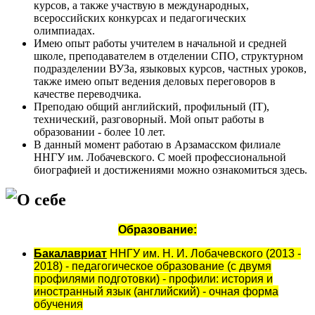
курсов, а также участвую в международных,
всероссийских конкурсах и педагогических
олимпиадах.
Имею опыт работы учителем в начальной и средней
школе, преподавателем в отделении СПО, структурном
подразделении ВУЗа, языковых курсов, частных уроков,
также имею опыт ведения деловых переговоров в
качестве переводчика.
Преподаю общий английский, профильный (IT),
технический, разговорный. Мой опыт работы в
образовании - более 10 лет.
В данный момент работаю в Арзамасском филиале
ННГУ им. Лобачевского. С моей профессиональной
биографией и достижениями можно ознакомиться здесь.
О себе
Образование:
Бакалавриат
ННГУ им. Н. И. Лобачевского (2013 -
2018) - педагогическое образование (с двумя
профилями подготовки) - профили: история и
иностранный язык (английский) - очная форма
обучения