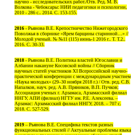
научно - исследовательских работ./Отв. Ред. М. В.
Волкова - Чебоксары: НИИ педагогики и психологии,
2010 - 286 с.. 2014. С. 153-155.
2016
- Рьянова В.Е. Крепостничество Нижегородского
Поволжья в сборнике «Ярем барщины старинной…» //
Молодой ученый. № №11 (115) июнь-1 2016 г.. Т. Т.2..
2016. С. 30-33.
2018
- Рьянова В.Е. Политика властей Югославии и
Албании накануне Косовской войны // Сборник
научных статей участников XI Всероссийской научно-
практической конференции с международным участием
«Наука молодых» (29–30 ноября 2018 г.) / Отв. ред. С.В.
Напалков, науч. ред. А.В. Пряников, В.П. Пучков;
Ассоциация ученых г. Арзамаса, Арзамасский филиал
ННГУ, АПИ (филиал) НГТУ им. Р.Е. Алексеева. –
Арзамас: Арзамасский филиал ННГУ, 2018. – 707 с.
2018. С. 527-529.
2019
– Рьянова В.Е. Специфика текстов разных
функциональных стилей // Актуальные проблемы языка