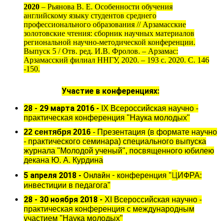
2020
– Рьянова В. Е. Особенности обучения
английскому языку студентов среднего
профессионального образования // Арзамасские
золотовские чтения: сборник научных материалов
региональной научно-методической конференции.
Выпуск 5 / Отв. ред. И.В. Фролов. – Арзамас:
Арзамасский филиал ННГУ, 2020. – 193 с. 2020. С. 146
-150.
Участие в конференциях:
28 - 29 марта 2016 -
IX Всероссийская научно -
практическая конференция "Наука молодых"
22 сентября 2016
- Презентация (в формате научно
- практического семинара) специального выпуска
журнала "Молодой ученый", посвященного юбилею
декана Ю. А. Курдина
Ц
5 апреля 2018 -
Онлайн -
конференция
"
ИФРА:
инвести
ции в педагога
"
28 - 30 ноября 2018 -
X
I
Всероссийская научно -
практическая конференция с международным
участием "Наука молодых"