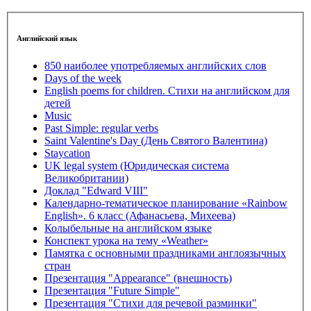
Английский язык
850 наиболее употребляемых английских слов
Days of the week
English poems for children. Стихи на английском для
детей
Music
Past Simple: regular verbs
Saint Valentine's Day (День Святого Валентина)
Staycation
UK legal system (Юридическая система
Великобритании)
Доклад "Edward VIII"
Календарно-тематическое планирование «Rainbow
English». 6 класс (Афанасьева, Михеева)
Колыбельные на английском языке
Конспект урока на тему «Weather»
Памятка с основными праздниками англоязычных
стран
Презентация "Appearance" (внешность)
Презентация "Future Simple"
Презентация "Стихи для речевой разминки"