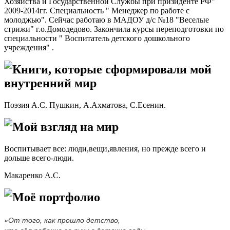
Хозяйства и Государственной Службы при призиденте РФ"
2009-2014гг. Специальность " Менеджер по работе с
молоджью". Сейчас работаю в МАДОУ д/с №18 "Веселые
стрижи" г.о.Домодедово. Закончила курсы переподготовки по
cпециальности " Воспитатель детского дошкольного
учреждения" .
Книги, которые сформировали мой
внутренний мир
Поэзия А.С. Пушкин, А.Ахматова, С.Есенин.
Мой взгляд на мир
Воспитывает все: люди,вещи,явления, но прежде всего и
дольше всего-люди.
Макаренко А.С.
Моё портфолио
«От того, как прошло детство,
кто вёл ребенка за руку в детские годы,