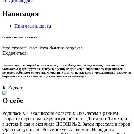
г.о.Домодедово
Навигация
Пригласить друга
Ссылка на мой мини-сайт:
https://nsportal.ru/vnukova-ekaterina-sergeevna
Поделиться:
Воспитатель, который не сковывает, а освобождает, не подавляет, а возносит, не
комкает, а формирует, не диктует, а учит, не требует, а спрашивает, переживает
вместе с ребенком много вдохновенных минут, не раз следя увлажненным взором за
борьбой ангела с сатаною, где светлый ангел побеждает.
Я. Корчак
О себе
Родилась в Сахалинсойя области г. Оха, затем в раннем
возрасте переехала в Брянскую область г.Дятьково. Там ходила
в детский сад и окончилв ДСОШ № 2. Затем преехала в город
Орёл поступила в "Российскую Академию Народного