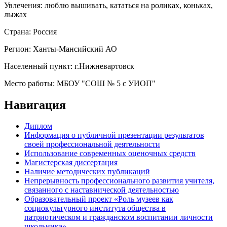
Увлечения:
люблю вышивать, кататься на роликах, коньках,
лыжах
Страна:
Россия
Регион:
Ханты-Мансийский АО
Населенный пункт:
г.Нижневартовск
Место работы:
МБОУ "СОШ № 5 с УИОП"
Навигация
Диплом
Информация о публичной презентации результатов
своей профессиональной деятельности
Использование современных оценочных средств
Магистерская диссертация
Наличие методических публикаций
Непрерывность профессионального развития учителя,
связанного с наставнической деятельностью
Образовательный проект «Роль музеев как
социокультурного института общества в
патриотическом и гражданском воспитании личности
школьника»