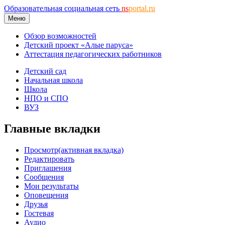
Образовательная социальная сеть
ns
portal.ru
Меню
Обзор возможностей
Детский проект «Алые паруса»
Аттестация педагогических работников
Детский сад
Начальная школа
Школа
НПО и СПО
ВУЗ
Главные вкладки
Просмотр
(активная вкладка)
Редактировать
Приглашения
Сообщения
Мои результаты
Оповещения
Друзья
Гостевая
Аудио