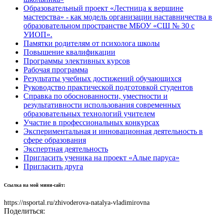
Образовательный проект «Лестница к вершине
мастерства» - как модель организации наставничества в
образовательном пространстве МБОУ «СШ № 30 с
УИОП».
Памятки родителям от психолога школы
Повышение квалификации
Программы элективных курсов
Рабочая программа
Результаты учебных достижений обучающихся
Руководство практической подготовкой студентов
Справка по обоснованности, уместности и
результативности использования современных
образовательных технологий учителем
Участие в профессиональных конкурсах
Экспериментальная и инновационная деятельность в
сфере образования
Экспертная деятельность
Пригласить ученика на проект «Алые паруса»
Пригласить друга
Ссылка на мой мини-сайт:
https://nsportal.ru/zhivoderova-natalya-vladimirovna
Поделиться: