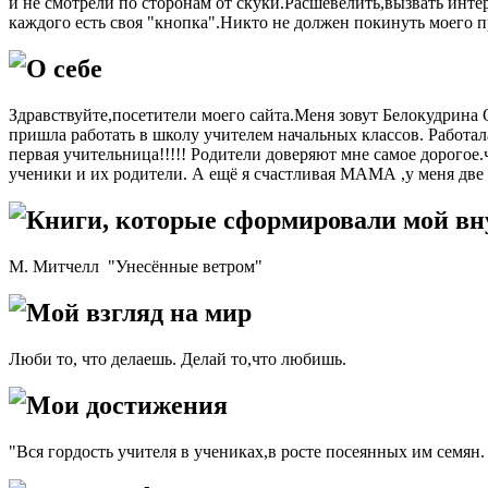
и не смотрели по сторонам от скуки.Расшевелить,вызвать инте
каждого есть своя "кнопка".Никто не должен покинуть моего п
О себе
Здравствуйте,посетители моего сайта.Меня зовут Белокудрина 
пришла работать в школу учителем начальных классов. Работал
первая учительница!!!!! Родители доверяют мне самое дорогое.ч
ученики и их родители. А ещё я счастливая МАМА ,у меня две з
Книги, которые сформировали мой в
М. Митчелл "Унесённые ветром"
Мой взгляд на мир
Люби то, что делаешь. Делай то,что любишь.
Мои достижения
"Вся гордость учителя в учениках,в росте посеянных им семян.