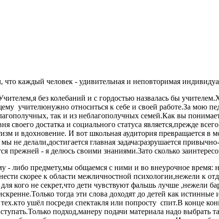
, что каждый человек - удивительная и неповторимая индивидуа
 Учителем,я без колебаний и с гордостью назвалась бы учителем
щему учителюнужно относиться к себе и своей работе.За мою пед
агополучных, так и из неблагополучных семей.Как вы понимает
вня своего достатка и социального статуса является,прежде всег
изм и вдохновение. И вот школьная аудитория превращается в м
мы не делали,достигается главная задача:разрушается привычно
тся прежней - я делюсь своими знаниями.Зато сколько заинтересо
 - либо предмету,мы общаемся с ними и во внеурочное время: н
нести скорее к области межличностной психологии,нежели к от
ля кого не секрет,что дети чувствуют фальшь лучше ,нежели ба
кренне.Только тогда эти слова доходят до детей как истинные и
ь тех.кто ушёл посреди спектакля или попросту спит.В конце к
ыступать.Только подход,манеру подачи материала надо выбрать т