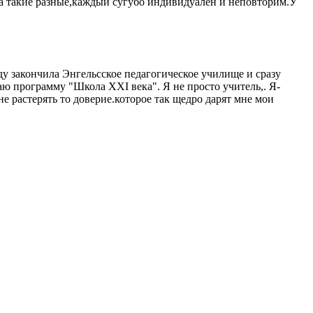
ята такие разные,каждый сугубо индивидуален и неповторим.У
ду закончила Энгельсское педагогическое училище и сразу
аю программу "Школа XXI века". Я не просто учитель,. Я-
 не растерять то доверие.которое так щедро дарят мне мои