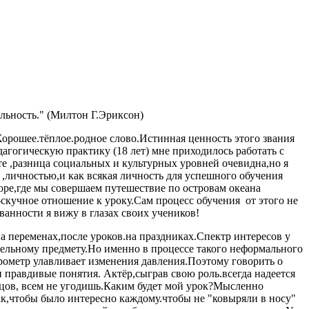
льность." (Милтон Г.Эриксон)
.Хорошее.тёплое.родное слово.Истинная ценность этого звания
агогическую практику (18 лет) мне приходилось работать с
е ,разница социальных и культурных уровней очевидна,но я
о ,личностью,и как всякая личность для успешного обучения
оре,где мы совершаем путешествие по островам океана
-скучное отношение к уроку.Сам процесс обучения от этого не
ванности я вижу в глазах своих учеников!
а переменах,после уроков.на праздниках.Спектр интересов у
дельному предмету.Но именно в процессе такого неформального
рометр улавливает изменения давления.Поэтому говорить о
 правдивые понятия. Актёр,сыграв свою роль.всегда надеется
онцов, всем не угодишь.Каким будет мой урок?Мысленно
ак,чтобы было интересно каждому.чтобы не "ковыряли в носу"