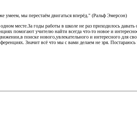
уже умеем, мы перестаём двигаться вперёд." (Ральф Эмерсон)
а одном месте.За годы работы в школе не раз приходилось дават
ренциях помогают учителю найти всегда что-то новое и интересно
 движении,в поиске нового,увлекательного и интересного для св
еренциях. Значит всё что мы с вами делаем не зря. Постараюсь