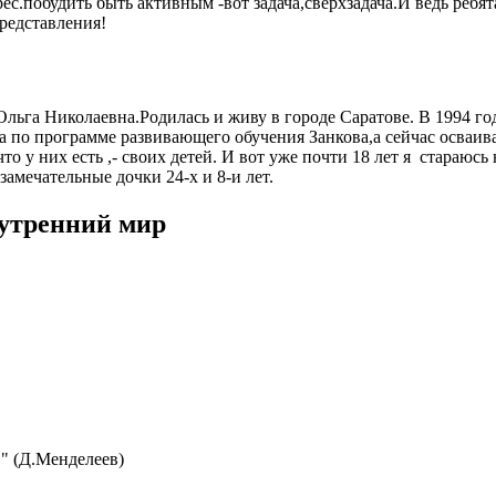
рес.побудить быть активным -вот задача,сверхзадача.И ведь реб
редставления!
Ольга Николаевна.Родилась и живу в городе Саратове. В 1994 го
а по программе развивающего обучения Занкова,а сейчас осваив
то у них есть ,- своих детей. И вот уже почти 18 лет я стараюсь
амечательные дочки 24-х и 8-и лет.
нутренний мир
 " (Д.Менделеев)