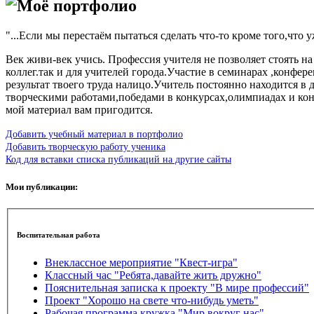
Моё портфолио
"...Если мы перестаём пытаться сделать что-то кроме того,что 
Век живи-век учись. Профессия учителя не позволяет стоять н
коллег.так и для учителей города.Участие в семинарах ,конфе
результат твоего труда налицо.Учитель постоянно находится в
творческими работами,победами в конкурсах,олимпиадах и конф
мой материал вам пригодится.
Добавить учебный материал в портфолио
Добавить творческую работу ученика
Код для вставки списка публикаций на другие сайты
Мои публикации:
Воспитательная работа
Внеклассное мероприятие "Квест-игра"
Классный час "Ребята,давайте жить дружно"
Пояснительная записка к проекту "В мире профессий"
Проект "Хорошо на свете что-нибудь уметь"
Рабочая программа кружка "Мир вокруг нас"