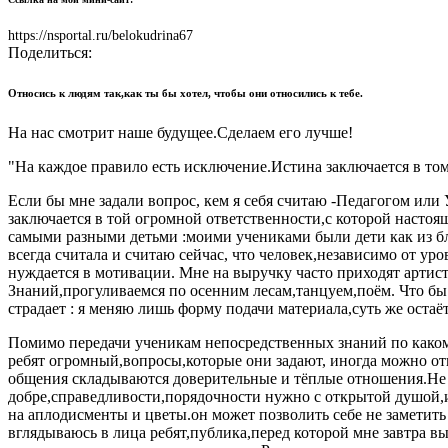
https://nsportal.ru/belokudrina67
Поделиться:
Относись к людям так,как ты бы хотел, чтобы они относились к тебе.
На нас смотрит наше будущее.Сделаем его лучше!
"На каждое правило есть исключение.Истина заключается в том
Если бы мне задали вопрос, кем я себя считаю -Педагогом или
заключается в той огромной ответственности,с которой настоя
самыми разными детьми :моими учениками были дети как из бл
всегда считала и считаю сейчас, что человек,независимо от уро
нуждается в мотивации. Мне на выручку часто приходят артист
Знаний,прогуливаемся по осенним лесам,танцуем,поём. Что бы 
страдает : я меняю лишь форму подачи материала,суть же остаё
Помимо передачи ученикам непосредственных знаний по какому
ребят огромный,вопросы,которые они задают, иногда можно от
общения складываются доверительные и тёплые отношения.Не д
добре,справедливости,порядочности нужно с открытой душой,ис
на аплодисменты и цветы.он может позволить себе не заметит
вглядываюсь в лица ребят,публика,перед которой мне завтра в