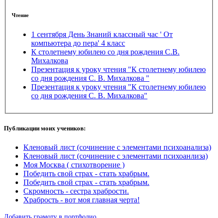
Чтение
1 сентября День Знаний классный час ' От
компьютера до пера' 4 класс
К столетнему юбилею со дня рождения С.В.
Михалкова
Презентация к уроку чтения "К столетнему юбилею
со дня рождения С. В. Михалкова "
Презентация к уроку чтения "К столетнему юбилею
со дня рождения С. В. Михалкова"
Публикации моих учеников:
Кленовый лист (сочинение с элементами психоанализа)
Кленовый лист (сочинение с элементами психоанлиза)
Моя Москва ( стихотворение )
Победить свой страх - стать храбрым.
Победить свой страх - стать храбрым.
Скромность - сестра храбрости.
Храбрость - вот моя главная черта!
Добавить грамоту в портфолио