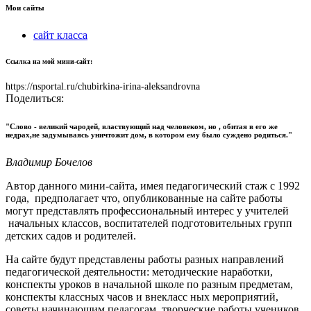
Мои сайты
сайт класса
Ссылка на мой мини-сайт:
https://nsportal.ru/chubirkina-irina-aleksandrovna
Поделиться:
"Слово - великий чародей, властвующий над человеком, но , обитая в его же
недрах,не задумываясь уничтожит дом, в котором ему было суждено родиться."
Владимир Бочелов
Автор данного мини-сайта, имея педагогический стаж с 1992
года, предполагает что, опубликованные на сайте работы
могут представлять профессиональный интерес у учителей
начальных классов, воспитателей подготовительных групп
детских садов и родителей.
На сайте будут представлены работы разных направлений
педагогической деятельности: методические наработки,
конспекты уроков в начальной школе по разным предметам,
конспекты классных часов и внекласс ных мероприятий,
советы начинающим педагогам, творческие работы учеников,