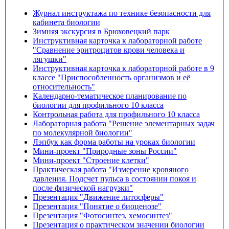
Журнал инструктажа по технике безопасности для
кабинета биологии
Зимняя экскурсия в Брюховецкий парк
Инструктивная карточка к лабораторной работе
"Сравнение эритроцитов крови человека и
лягушки"
Инструктивная карточка к лабораторной работе в 9
классе "Приспособленность организмов и её
относительность"
Календарно-тематическое планирование по
биологии для профильного 10 класса
Контрольная работа для профильного 10 класса
Лабораторная работа "Решение элементарных задач
по молекулярной биологии"
Лэпбук как форма работы на уроках биологии
Мини-проект "Природные зоны России"
Мини-проект "Строение клетки"
Практическая работа "Измерение кровяного
давления. Подсчет пульса в состоянии покоя и
после физической нагрузки"
Презентация "Движение литосферы"
Презентация "Понятие о биоценозе"
Презентация "Фотосинтез, хемосинтез"
Презентация о практическом значении биологии