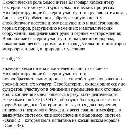
Экологическая роль хемосинтеза Благодаря хемосинтезу
бактерии активно участвуют в экологических процессах:
Нитрифицирующие бактерии участвуют в круговороте азота в
биосфере; Серобактерии , образуя серную кислоту
способствуют постепенному разрушению и выветриванию
горных пород, разрушению каменных и металлических
сооружений; выщелачивают руды и серные месторождения;
Водородные бактерии участвуют в окислении водорода,
накапливающегося в результате жизнедеятельности некоторых
микроорганизмов, в природных условиях
Слайд 17
Значение хемосинтеза в жизнедеятельности человека
Нитрифицирующие бактерии участвуют в
почвообразовательном процессе, способствуют повышению
урожайности с/х культур; Серобактерии , окисляющие серу до
сульфатов, участвуют в очищении промышленных сточных
вод; Скопления выделяющегося в результате деятельности
железобактерий Fe ( O Н) 3 , образуют болотную железную
руду; Водородные бактерии используются для получения
пищевого и кормового белка; для регенерации атмосферы в
замкнутых системах жизнеобеспечения (например, система
«Оазис-2», которая была испытана на космическом корабле
«Союз-3»).