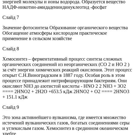
энергией молекулы и ионы водорода. Образуется вещество
НАДФ-никотин-амидадениндинуклеотид -фосфат
Слайд 7
Значение фотосинтеза Образование органического вещества
Обогащение атмосферы кислородом практическое
применение в сельском хозяйстве
Слайд 8
Хемосинтез – ферментативный процесс синтеза сложных
органических соединений из неорганических (СО 2 и НО 2 )
за счёт энергии химических реакций окисления. Этот процесс
открыт С.Н.Виноградским в 1887 году. Особая роль в этом
процессе принадлежит нитрифицирующим бактериям. Они
окисляют NH3 до азотистой кислоты - HNO 2 2 NH3 + 3O2
==== 2HNO2 + 2H2O +653.5 кДж 2HNO2 + O2 ==== 2HNO3
+ 151.1 кДж
Слайд 9
Это зона активнейшего вулканизма, где имеется множество
истечений вулканических газов, богатых соединениями серы
и углекислым газом. Хемосинтез в срединном океаническом
хребте