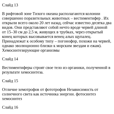
Слайд 13
В рифтовой зоне Тихого океана располагаются колонии
совершенно поразительных животных – вестиментифер . Их
открыли всего около 20 лет назад, сейчас известно десятка два
видов. Они представляют собой нечто вроде червей длиной
от 15–30 см до 2,5 м, живущих в трубках, через открытый
конец которых высовывается венец алых щупалец.
Принадлежат к особому типу – погонофор, похожи на червей,
однако эволюционно близки к морским звездам и ежам).
Хемосинтезирующие организмы
Слайд 14
Вестиментиферы строят свое тело из органики, полученной в
результате хемосинтеза.
Слайд 15
Отличие хемотрофов от фототрофов Независимость от
солнечного света как источника энергии. фотосинтез
хемосинтез
Слайд 16