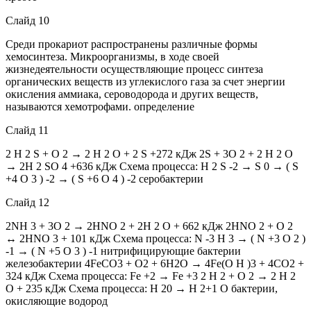
Слайд 10
Среди прокариот распространены различные формы
хемосинтеза. Микроорганизмы, в ходе своей
жизнедеятельности осуществляющие процесс синтеза
органических веществ из углекислого газа за счет энергии
окисления аммиака, сероводорода и других веществ,
называются хемотрофами. определение
Слайд 11
2 H 2 S + O 2 → 2 H 2 O + 2 S +272 кДж 2S + 3O 2 + 2 H 2 O
→ 2H 2 SO 4 +636 кДж Схема процесса: H 2 S -2 → S 0 → ( S
+4 O 3 ) -2 → ( S +6 O 4 ) -2 серобактерии
Слайд 12
2NH 3 + 3O 2 → 2HNO 2 + 2H 2 O + 662 кДж 2HNO 2 + O 2
↔ 2HNO 3 + 101 кДж Схема процесса: N -3 H 3 → ( N +3 O 2 )
-1 → ( N +5 O 3 ) -1 нитрифицирующие бактерии
железобактерии 4FeCO3 + O2 + 6H2O → 4Fe(O Н )3 + 4CO2 +
324 кДж Схема процесса: Fe +2 → Fe +3 2 H 2 + O 2 → 2 H 2
O + 235 кДж Схема процесса: H 20 → H 2+1 O бактерии,
окисляющие водород