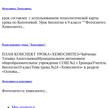
Фотосинтез. Хемосинтез.
урок составлен с использованием технологической карты
урока по Копотеевой. Урок биологии в 9 классе ""Фотосинтез.
Хемосинтез...
План-конспект урока "Хемосинтез"
ПЛАН КОНСПЕКТ УРОКА«ХЕМОСИНТЕЗ»Чайченко
Татьяна АнатольевнаМуниципальное автономное
общеобразовательное учреждение СОШ №2 г.ТроицкаУчитель
биологии10 классТема урока №24 «Хемосинтез» в разделе
«Основы...
Фотосинтез и хемосинтез
Фотосинтез и хемосинтез...
Мне нравится