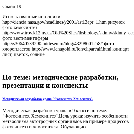
Слайд 19
Использованные источники:
http://ciencia.nasa.gov/headlines/y2001/ast13apr_1.htm рисунок
фото-хемосинтез
http://www.troy.k12.ny.us/Old%20Sites/thsbiology/skinny/skinny_ec
фото вестиментиферы
http://s30640539290.mirtesen.ru/blog/43298601258# фото
хлоропластов http://www.lenagold.ru/fon/clipart/alf.html клипарт
лист, цветок, солнце
По теме: методические разработки,
презентации и конспекты
Методическая разработка урока "Фотосинтез. Хемосинтез".
Методическая разработка урока в 9 классе по теме:
"Фотосинтез. Хемосинтез".Цель урока: изучить особенности
метаболизма автотрофных организмов на примере процессов
фотосинтеза и хемосинтеза. Обучающиес...