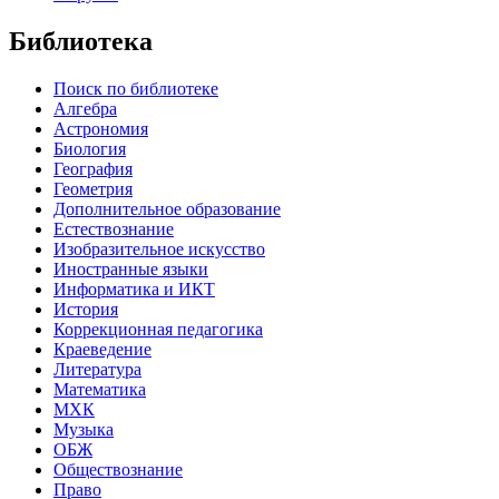
Библиотека
Поиск по библиотеке
Алгебра
Астрономия
Биология
География
Геометрия
Дополнительное образование
Естествознание
Изобразительное искусство
Иностранные языки
Информатика и ИКТ
История
Коррекционная педагогика
Краеведение
Литература
Математика
МХК
Музыка
ОБЖ
Обществознание
Право