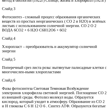
метод в биологии (1922г) Солнце, жизнь и хлорофилл (1923г)
Слайд 3
Фотосинтез - сложный процесс образования органических
веществ из простых неорганических ( CO 2 и Н2О) в зелёных
листьях с использованием солнечной энергии. СО 2 О 2
ВОДА 6CO2 + 6 H2O C6H12O6 + 6O2
Слайд 4
Хлоропласт – преобразователь и аккумулятор солнечной
энергии
Слайд 5
Поперечный срез листа розы: вытянутые палисадные клетки с
многочислен-ными хлоропластами
Слайд 6
Фазы фотосинтеза Световая Темновая Возбуждение
электронов хлорофилла световой энергией. Поглощение CO 2
из внешней среды. Фотолиз молекул воды. Образуется
кислород, который уходит в атмосферу. Образование из CO 2
и H глюкозы C 6 H 12 O 6 . Синтез АТФ. Образуются богатые