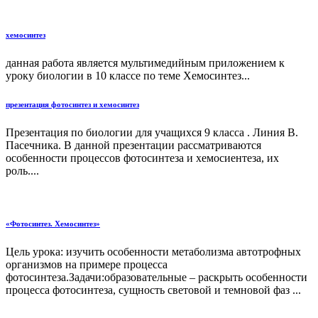
хемосинтез
данная работа является мультимедийным приложением к
уроку биологии в 10 классе по теме Хемосинтез...
презентация фотосинтез и хемосинтез
Презентация по биологии для учащихся 9 класса . Линия В.
Пасечника. В данной презентации рассматриваются
особенности процессов фотосинтеза и хемосиентеза, их
роль....
«Фотосинтез. Хемосинтез»
Цель урока: изучить особенности метаболизма автотрофных
организмов на примере процесса
фотосинтеза.Задачи:образовательные – раскрыть особенности
процесса фотосинтеза, сущность световой и темновой фаз ...