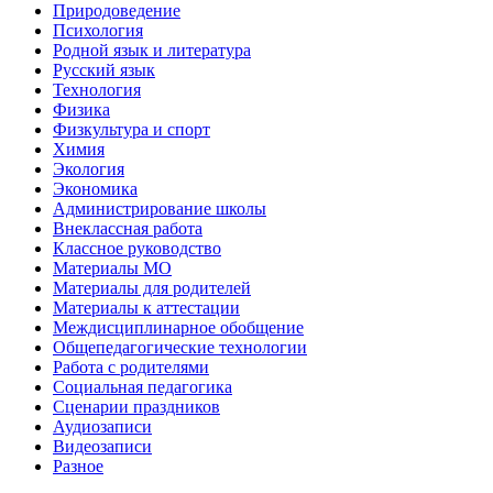
Природоведение
Психология
Родной язык и литература
Русский язык
Технология
Физика
Физкультура и спорт
Химия
Экология
Экономика
Администрирование школы
Внеклассная работа
Классное руководство
Материалы МО
Материалы для родителей
Материалы к аттестации
Междисциплинарное обобщение
Общепедагогические технологии
Работа с родителями
Социальная педагогика
Сценарии праздников
Аудиозаписи
Видеозаписи
Разное