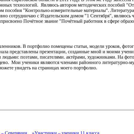
ых технологий. Являюсь автором методических пособий "Откры
ом пособия "Контрольно-измерительные материалы". Литература:
тивно сотрудничаю с Издательским домом "1 Сентября", являюсь
 присвоено Почётное звание "Почётный работник в сфере образ
енников. В портфолио помещены статьи, модели уроков, фотогр
иала представлены презентации, созданные мной и моими учени
 людьми: поэтами, писателями. актёрами, художниками. На фот
ищево. Мои ученики являются членами районного литературно-
 можете увидеть на страницах моего портфолио.
 – Северянин…»Участники – ученики 11 класса