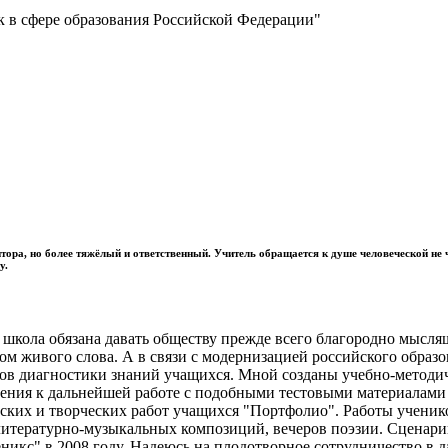
к в сфере образования Российской Федерации"
зитора, но более тяжёлый и ответственный. Учитель обращается к душе человеческой не
у.
 школа обязана давать обществу прежде всего благородно мысл
м живого слова. А в связи с модернизацией российского образо
ов диагностики знаний учащихся. Мной созданы учебно-методичес
чения к дальнейшей работе с подобными тестовыми материалам
ских и творческих работ учащихся "Портфолио". Работы ученико
 литературно-музыкальных композиций, вечеров поэзии. Сцена
никс" в 2008 году. Надеюсь на плодотворное сотрудничество в д