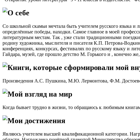
О себе
Со школьной скамьи мечтала быть учителем русского языка и ли
определённые победы, находки. Самое главное в моей професси
литературным местам. Так , уже стали традиционными поездки
родину художника, мыслителя и писателя К.П. Петрова-Водкин
конференциях, конкурсах, фестивалях по русскому языку и ли
Гайдара, музей, где прошло детство М. Горького и , конечно ж
Книги, которые сформировали мой в
Произведения А.С. Пушкина, М.Ю. Лермонтова, Ф.М. Достоевс
Мой взгляд на мир
Когда бывает трудно в жизни, то обращаюсь к любимым книгам
Мои достижения
Являюсь учителем высшей квалификационной категории. Нагр
области. Награждена почётной грамотой Министерства образова