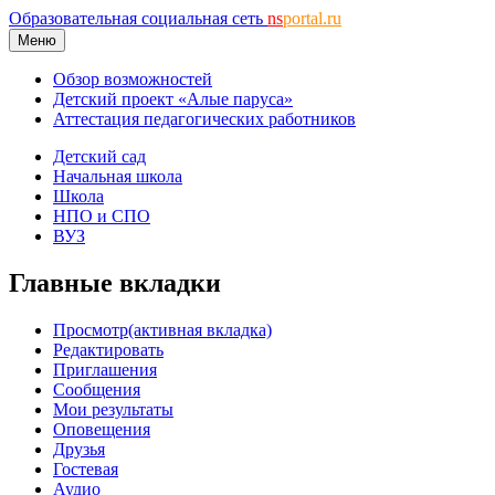
Образовательная социальная сеть
ns
portal.ru
Меню
Обзор возможностей
Детский проект «Алые паруса»
Аттестация педагогических работников
Детский сад
Начальная школа
Школа
НПО и СПО
ВУЗ
Главные вкладки
Просмотр
(активная вкладка)
Редактировать
Приглашения
Сообщения
Мои результаты
Оповещения
Друзья
Гостевая
Аудио