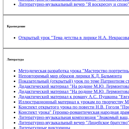
Литературно-музыкальный вечер "Я воскресну и спою
Краеведение
Открытый урок "Тема детства в лирике Н.А. Некрасов
Литература
Методическая разработка урока "Мастерство портретны
Неповторимый мир образов лирики К.Д. Бальмонта
Показательный (открытый) урок по теме Патриотизм 
Дидактический материал "На родине М.Ю. Лермонтов
Дидактический материал "На родине М.Ю. Лермонтов
Дидактический материал к роману А.С. Пушкина "Евг
Иллюстрационный материал к урокам по творчеству М
Конспект открытого урока по повести Н.В. Гоголя "Пр
Конспект урока" Героико-романтическая народная драм
Литературно-музыкальная композиция "Знакомый ваш,
Литературно-музыкальный вечер "Лицейское братство
Литературные викторины