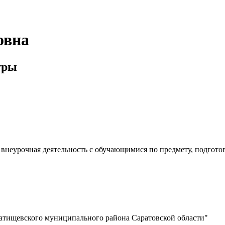
овна
уры
, внеурочная деятельность с обучающимися по предмету, подгот
атищевского муниципального района Саратовской области"