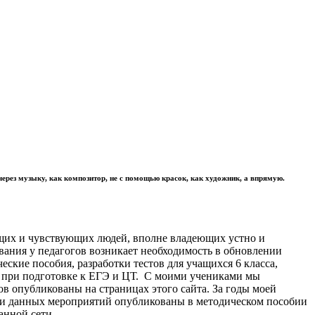
 через музыку, как композитор, не с помощью красок, как художник, а впрямую.
ящих и чувствующих людей, вполне владеющих устно и
вания у педагогов возникает необходимость в обновлении
кие пособия, разработки тестов для учащихся 6 класса,
и при подготовке к ЕГЭ и ЦТ. С моими учениками мы
в опубликованы на страницах этого сайта. За годы моей
рии данных мероприятий опубликованы в методическом пособии
анной сети.