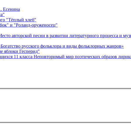
А. Есенина
евна"
ого "Тёплый хлеб"
бок" и "Роланд-оруженосец"
оказательный (открытый) урок в 5 классе по разделу «Богатство русского фольклора и виды фольклорных жанров»
ытый) урок по литературе "Золотые яблоки Гесперид"
чащихся 11 класса Неповторимый мир поэтических образов лирик