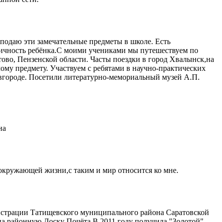
еподаю эти замечательные предметы в школе. Есть
 личность ребёнка.С моими учениками мы путешествуем по
ово, Пензенской области. Часты поездки в город Хвалынск,на
ому предмету. Участвуем с ребятами в научно-практических
овгороде. Посетили литературно-мемориальный музей А.П.
ина
окружающей жизни,с таким и мир относится ко мне.
страции Татищевского муниципального района Саратовской
 на районную Доску Почёта.В 2011 году получила "Золотой"