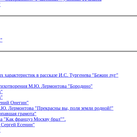
"
а"
х характеристик в рассказе И.С. Тургенева "Бежин луг"
стихотворения М.Ю. Лермонтова "Бородино"
а"
а"
ений Онегин"
.Ю. Лермонтова "Прекрасны вы, поля земли родной!"
опавшая грамота"
а "Как француз Москву брал"".
 Сергей Есенин"
"