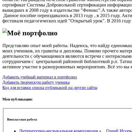
сертификат Системы Добровольной сертификации информационн
вышедших в 2008 году в издательстве "Феникс".А также автор
Данное пособие переиздавалось в 2013 году , в 2015 году. Ак
фестиваля педагогических идей "Открытый урок". В 2016 году
Моё портфолио
Представляю опыт моей работы. Надеюсь, что найду единомышл
моих учеников, их грамоты и дипломы. Помимо прочего матер
деятельности с обучающимися являются встречи с интерасными
сотрудничаем с центральной районной библиотекой р.п. Тат
активное участие в разноуровневых мероприятиях. Всё это вы
Добавить учебный материал в портфолио
Добавить творческую работу ученика
Код для вставки списка публикаций на другие сайты
Мои публикации:
Внеклассная работа
Литературно-музыкальная композиция «…Гений Игорь