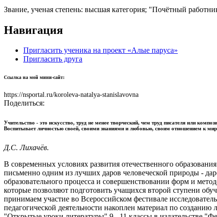
Звание, ученая степень:
высшая категория; "Почётный работни
Навигация
Пригласить ученика на проект «Алые паруса»
Пригласить друга
Ссылка на мой мини-сайт:
https://nsportal.ru/koroleva-natalya-stanislavovna
Поделиться:
Учительство - это искусство, труд не менее творческий, чем труд писателя или компо
Воспитывает личностью своей, своими знаниями и любовью, своим отношением к мир
Д.С. Лихачёв.
В современных условиях развития отечественного образования
письменно одним из лучших даров человеческой природы - даро
образовательного процесса и совершенствовании форм и метод
которые позволяют подготовить учащихся второй ступени обу
принимаем участие во Всероссийском фестивале исследователь
педагогической деятельности накоплен материал по созданию
"Открытые уроки литературы" 9 - 11 классы в издательстве "Фе