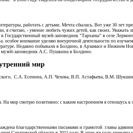
тературы, работать с детьми. Мечта сбылась. Вот уже 30 лет пр
и, я считаю, - умение любить чужих детей, как своих. Уважать
 в Государственный музей-заповедник "Тарханы" в селе Лермонт
а. особое внимание уделяю внеурочной деятельности по изучаем
тературе. Недавно побывали в Болдино, в Арзамасе и Нижнем Н
е, музей-заповедник А.С. Пушкина в Болдино.
нутренний мир
кого, С.А. Есенина, А.П. Чехова, В.П. Астафьева, В.М. Шукш
. На мир смотрю позитивно: с каким настроением я отношусь к 
аждена благодарственными письмами и грамотой главы админи
ния Саратовской области в 2011 году. В этом же году занесена