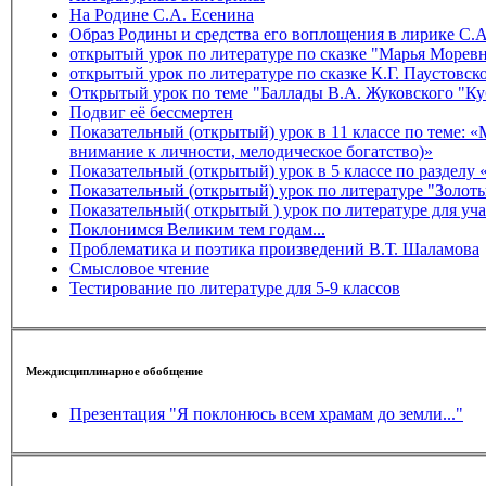
На Родине С.А. Есенина
Образ Родины и средства его воплощения в лирике С.
открытый урок по литературе по сказке "Марья Мор
открытый урок по литературе по сказке К.Г. Паустовск
Открытый урок по теме "Баллады В.А. Жуковского "Ку
Подвиг её бессмертен
Показательный (открытый) урок в 11 классе по теме: «Место авторской песни в развитии литературного процесса и музыкальной культуры страны (содержательность, искренность,
внимание к личности, мелодическое богатство)»
П
Показательный (откр
Показательный( открытый ) урок по литературе для у
Поклонимся Великим тем годам...
Проблематика и поэтика произведений В.Т. Шаламова
Смысловое чтение
Тестирование по литературе для 5-9 классов
Междисциплинарное обобщение
Презентация "Я поклонюсь всем храмам до земли..."