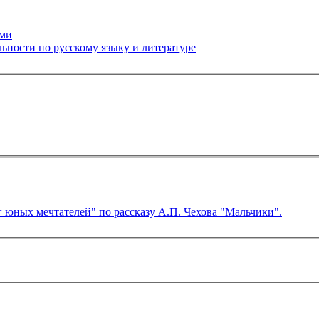
ьми
ьности по русскому языку и литературе
 юных мечтателей" по рассказу А.П. Чехова "Мальчики".