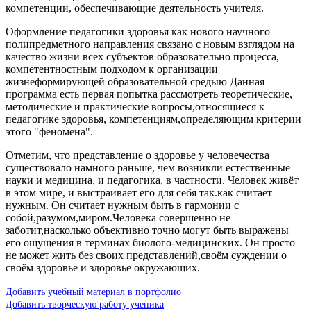
компетенции, обеспечивающие деятельность учителя.
Оформление педагогики здоровья как нового научного
полипредметного направления связано с новым взглядом на
качество жизни всех субъектов образовательно процесса,
компетентностным подходом к организации
жизнеформирующей образовательной средыю Данная
программа есть первая попытка рассмотреть теоретические,
методические и практические вопросы,относящиеся к
педагогике здоровья, компетенциям,определяющим критерии
этого "феномена".
Отметим, что представление о здоровье у человечества
существовало намного раньше, чем возникли естественные
науки и медицина, и педагогика, в частности. Человек живёт
в этом мире, и выстраивает его для себя так.как считает
нужным. Он считает нужным быть в гармонии с
собой,разумом,миром.Человека совершенно не
заботит,насколько объективно точно могут быть выражены
его ощущения в терминах биолого-медицинских. Он просто
не может жить без своих представлений,своём суждении о
своём здоровье и здоровье окружающих.
Добавить учебный материал в портфолио
Добавить творческую работу ученика