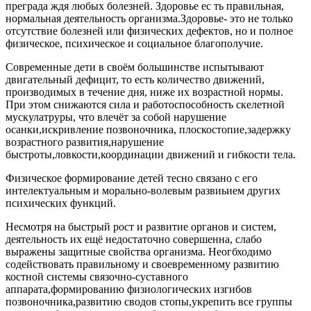
преграда ждя любых болезней. Здоровье ес ть правильная,
нормальная деятельность организма.Здоровье- это не только
отсутствие болезней или физических дефектов, но и полное
физическое, психическое и социальное благополучие.
Современные дети в своём большинстве испытывают
двигательный дефицит, то есть количество движений,
производимых в течение дня, ниже их возрастной нормы.
При этом снижаются сила и работоспособность скелетной
мускулатруры, что влечёт за собой нарушение
осанки,искривление позвоночника, плоскостопие,задержку
возрастного развития,нарушение
быстроты,ловкости,координации движений и гибкости тела.
Физическое формирование детей тесно связано с его
интелектуальным и морально-волевым развиьием других
психических функций.
Несмотря на быстрый рост и развитие органов и систем,
деятельность их ещё недостаточно совершенна, слабо
выражены защитные свойства организма. Неогбходимо
содействовать правильному и своевременному развитию
костной системы связочно-суставного
аппарата,формированию физиологических изгибов
позвоночника,развитию сводов стопы,укрепить все группы